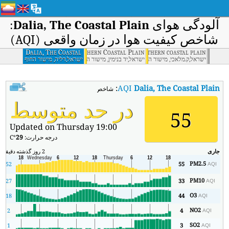
آلودگی هوای
Dalia, The Coastal Plain
:
شاخص کیفیت هوا در زمان واقعی (AQI)
Yad Binyamin, the Southern Coastal Plain
Dalia, The Coastal
Jack. Malachi, southern coastal plain
Plain
ישראל,ק.מלאכי, מישור החוף הדרומי
ישראל,יד בנימין, מישור החוף הדרומי
ישראל,דליה, מישור החוף
הדרומי
:
AQI
Dalia, The Coastal Plain
شاخص کیفیت هوای بی‌درنگ Dalia, The Coastal Plain (AQI).
در حد متوسط
55
Updated on Thursday 19:00
درجه حرارت:
29
°C
جاری
2 روز گذشته
دقیقه
حد
PM2.5
52
55
AQI
PM10
27
33
AQI
O3
18
44
AQI
NO2
2
4
AQI
SO2
1
3
AQI