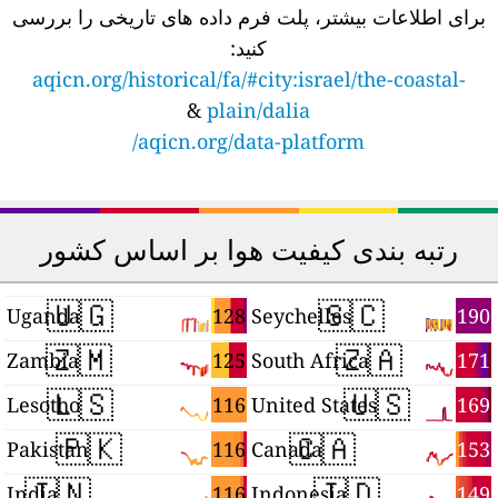
برای اطلاعات بیشتر، پلت فرم داده های تاریخی را بررسی
کنید:
aqicn.org/historical/fa/#city:israel/the-coastal-
&
plain/dalia
aqicn.org/data-platform/
رتبه بندی کیفیت هوا بر اساس کشور
🇺🇬
🇸🇨
8
128
190
Uganda
Seychelles
🇿🇲
🇿🇦
5
125
171
Zambia
South Africa
🇱🇸
🇺🇸
4
116
169
Lesotho
United States
🇵🇰
🇨🇦
2
116
153
Pakistan
Canada
🇮🇳
🇮🇩
9
116
149
India
Indonesia