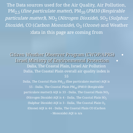
The Data sources used for the Air Quality, Air Pollution,
PM
(
fine particulate matter
), PM
(
PM10 (Respirable
2.5
10
particulate matter)
), NO
(
Nitrogen Dioxide
), SO
(
Sulphur
2
2
Dioxide
), CO (
Carbon Monoxide
), O
(
Ozone
) and Weather
3
data in this page are coming from:
Citizen Weather Observer Program (CWOP/APRS)
Israel Ministry of Environmental Protection
Dalia, The Coastal Plain, Israel Air Pollution
Dalia, The Coastal Plain overall air quality index is
55
Dalia, The Coastal Plain PM
(fine particulate matter) AQI is
2.5
55 - Dalia, The Coastal Plain PM
(PM10 (Respirable
10
particulate matter)) AQI is 33 - Dalia, The Coastal Plain NO
2
(Nitrogen Dioxide) AQI is 4 - Dalia, The Coastal Plain SO
2
(Sulphur Dioxide) AQI is 3 - Dalia, The Coastal Plain O
3
(Ozone) AQI is 44 - Dalia, The Coastal Plain CO (Carbon
Monoxide) AQI is n/a -