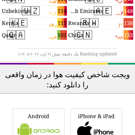
🇺🇿
🇦🇪
7
114
148
Uzbekistan
United Arab Emirates
🇰🇪
🇷🇼
7
111
138
Kenya
Rwanda
🇶🇦
🇨🇳
7
101
133
Qatar
China
Ranking updated یک دقیقه پیش
(۶ اوت ۲۰۲۶ ۱۹:۰۵)
ویجت شاخص کیفیت هوا در زمان واقعی
را دانلود کنید:
Android
iPhone & iPad