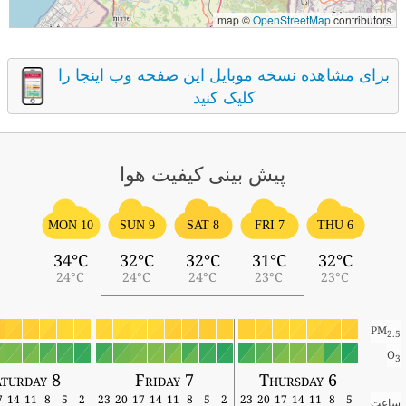
map ©
OpenStreetMap
contributors
برای مشاهده نسخه موبایل این صفحه وب اینجا را
کلیک کنید
پیش بینی کیفیت هوا
MON 10
SUN 9
SAT 8
FRI 7
THU 6
34°C
32°C
32°C
31°C
32°C
24°C
24°C
24°C
23°C
23°C
PM
2.5
O
3
aturday 8
Friday 7
Thursday 6
17
14
11
8
5
2
23
20
17
14
11
8
5
2
23
20
17
14
11
8
5
ساعت