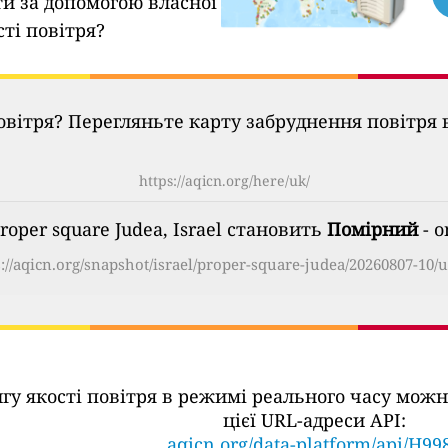
ти за допомогою власної
сті повітря?
овітря? Перегляньте карту забруднення повітря в
https://aqicn.org/here/uk/
Proper square Judea, Israel становить
Помірний
- o
s://aqicn.org/snapshot/israel/proper-square-judea/20260807-10/u
ингу якості повітря в режимі реального часу м
цієї URL-адреси API:
aqicn.org/data-platform/api/H99