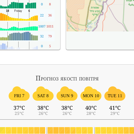
0
8
22
36
1007
1011
32
79
0
5
Прогноз якості повітря
FRI 7
SAT 8
SUN 9
MON 10
TUE 11
37°C
38°C
38°C
40°C
41°C
25°C
26°C
26°C
28°C
29°C