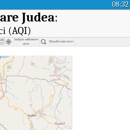
08:32
are Judea
:
сі (AQI)
haron - Carmel
Знайдіть найближче
Шукайте інше місто
ישראל,הדסה - 2, 
місто