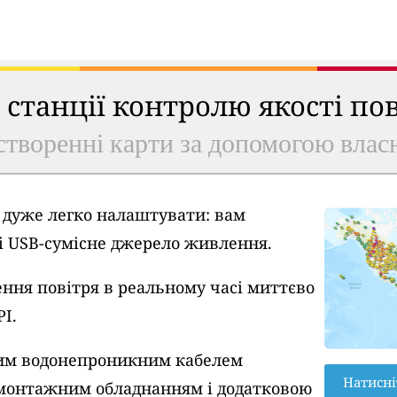
ь станції контролю якості по
створенні карти за допомогою власн
A дуже легко налаштувати: вам
 і USB-сумісне джерело живлення.
ння повітря в реальному часі миттєво
PI.
вим водонепроникним кабелем
Натисні
монтажним обладнанням і додатковою