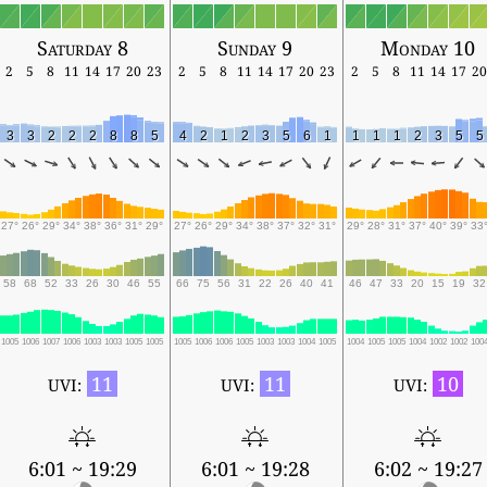
Saturday 8
Sunday 9
Monday 10
2
5
8
11
14
17
20
23
2
5
8
11
14
17
20
23
2
5
8
11
14
17
20
3
3
2
2
2
8
8
5
4
2
1
2
3
5
6
1
1
1
1
2
3
5
5
27°
26°
29°
34°
38°
36°
31°
29°
27°
26°
29°
34°
38°
37°
32°
31°
29°
28°
31°
37°
40°
39°
33
58
68
52
33
26
30
46
55
66
75
56
31
22
26
40
41
46
47
33
20
15
19
32
1005
1006
1007
1006
1003
1003
1005
1005
1005
1006
1006
1005
1003
1003
1004
1005
1004
1005
1005
1004
1002
1002
100
11
11
10
UVI:
UVI:
UVI:
6:01 ~ 19:29
6:01 ~ 19:28
6:02 ~ 19:27