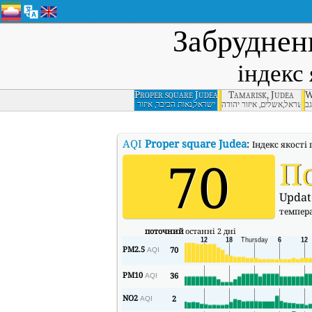
Забруднен
індекс 
Proper square Judea
Tamarisk, Judea
W
גב
ישראל,אשלים, איזור יהודה
ישראל,נאות הכיכר, איזור
יהודה
AQI
Proper square Judea
:
Індекс якості 
70
П
Updat
темпер
поточний
останні 2 дні
PM2.5
70
AQI
PM10
36
AQI
NO2
2
AQI