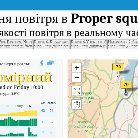
ня повітря в
Proper squ
якості повітря в реальному ча
ipe Eastern, Northern Negev
Route 6-Kiryat factory, Sharon - Carmel
Route 6-Yokneam, Sharon - Carmel
Hadassah - 2, S
שרון - כרמל
ישראל,כביש 6-יוקנעם, שרון - כרמל
ישראל,כביש 6-קרית חרושת, שרון - כרמל
ישראל,נגב מזרחי, צפון הנ
повітря в реальному часі (AQI) Proper square Judea.
+
омірний
−
ed on Friday 10:00
атура:
29
°C
хв
макс
62
76
31
37
1
8