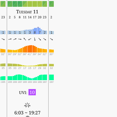
Tuesday 11
23
2
5
8
11
14
17
20
23
2
1
1
1
1
1
3
8
7
2
1
°
32°
30°
29°
32°
38°
41°
39°
34°
32°
30°
35
35
33
27
17
15
17
29
32
32
4
1005
1005
1006
1007
1005
1003
1004
1006
1007
1007
10
UVI:
6:03 ~ 19:27