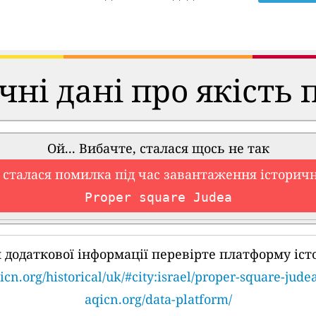
чні дані про якість 
Ой... Вибачте, сталася щось не так
 сталася помилка під час завантаження історич
Proper square Judea
 додаткової інформації перевірте платформу іст
icn.org/historical/uk/#city:israel/proper-square-jude
aqicn.org/data-platform/