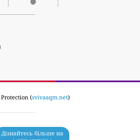
]
Protection (
svivaaqm.net
)
Дізнайтесь більше на