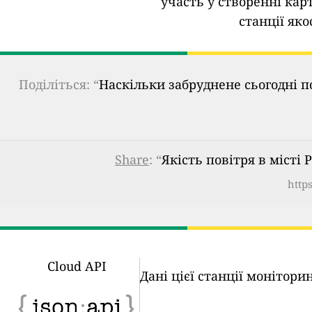
участь у створенні кар
станції яко
Поділіться: “
Наскільки забруднене сьогодні п
Share
: “
Якість повітря в місті 
http
Cloud API
Дані цієї станції монітор