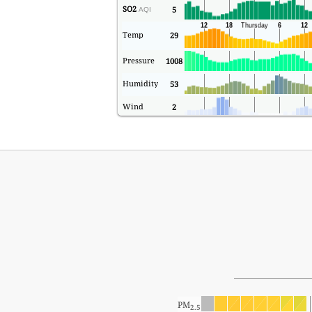
SO2
5
AQI
Temp
29
Pressure
1008
Humidity
53
Wind
2
PM
2.5