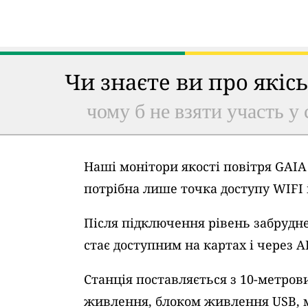
Чи знаєте ви про якіс
чому б не взяти участь у 
Наші монітори якості повітря GAI
потрібна лише точка доступу WIFI
Після підключення рівень забрудне
стає доступним на картах і через A
Станція поставляється з 10-метро
живлення, блоком живлення USB, 