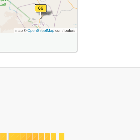
map ©
OpenStreetMap
contributors