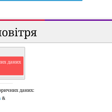
повітря
них даних
оричних даних:
a
&