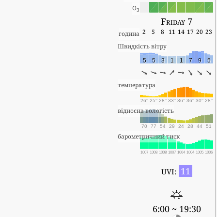
O
3
Friday 7
2
5
8
11
14
17
20
23
година
Швидкість вітру
5
5
3
1
1
7
9
5
температура
26°
25°
28°
33°
36°
36°
30°
28°
відносна вологість
70
77
54
29
24
28
44
51
барометричний тиск
1007
1008
1008
1007
1004
1004
1005
1006
11
UVI:
6:00 ~ 19:30