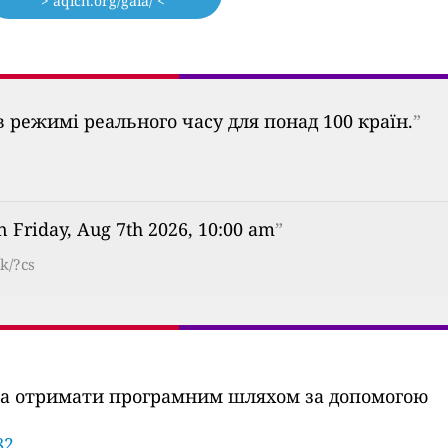
> aqicn.org/gaia/ <
 режимі реального часу для понад 100 країн.
”
n Friday, Aug 7th 2026, 10:00 am
”
k/?cs
ожна отримати програмним шляхом за допомогою
82