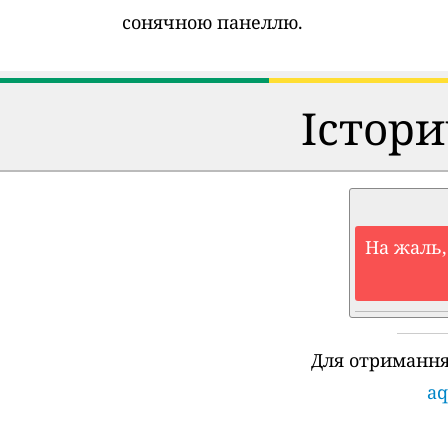
сонячною панеллю.
Істори
На жаль,
Для отримання
aq