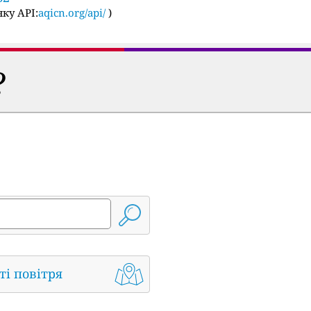
ку API:
aqicn.org/api/
)
?
ті повітря