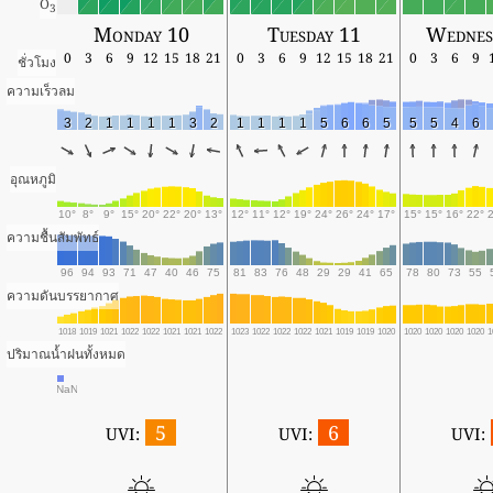
O
3
Monday 10
Tuesday 11
Wednes
0
3
6
9
12
15
18
21
0
3
6
9
12
15
18
21
0
3
6
9
ชั่วโมง
ความเร็วลม
3
2
1
1
1
1
3
2
1
1
1
1
5
6
6
5
5
5
4
6
อุณหภูมิ
10°
8°
9°
15°
20°
22°
20°
13°
12°
11°
12°
19°
24°
26°
24°
17°
15°
15°
16°
22°
ความชื้นสัมพัทธ์
96
94
93
71
47
40
46
75
81
83
76
48
29
29
41
65
78
80
73
55
ความดันบรรยากาศ
1018
1019
1021
1022
1022
1021
1021
1022
1023
1022
1022
1022
1021
1019
1019
1020
1020
1020
1020
1020
1
ปริมาณน้ำฝนทั้งหมด
NaN
5
6
UVI:
UVI:
UVI: