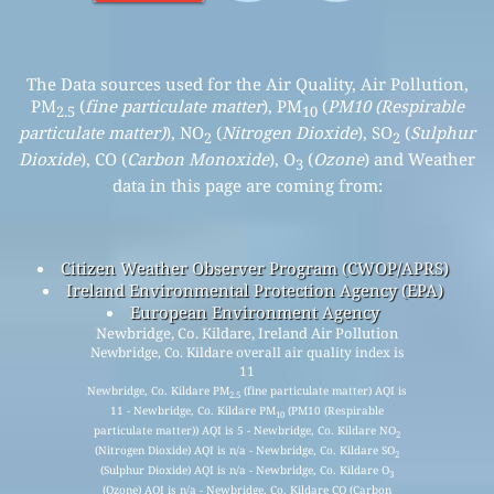
The Data sources used for the Air Quality, Air Pollution,
PM
(
fine particulate matter
), PM
(
PM10 (Respirable
2.5
10
particulate matter)
), NO
(
Nitrogen Dioxide
), SO
(
Sulphur
2
2
Dioxide
), CO (
Carbon Monoxide
), O
(
Ozone
) and Weather
3
data in this page are coming from:
Citizen Weather Observer Program (CWOP/APRS)
Ireland Environmental Protection Agency (EPA)
European Environment Agency
Newbridge, Co. Kildare, Ireland Air Pollution
Newbridge, Co. Kildare overall air quality index is
11
Newbridge, Co. Kildare PM
(fine particulate matter) AQI is
2.5
11 - Newbridge, Co. Kildare PM
(PM10 (Respirable
10
particulate matter)) AQI is 5 - Newbridge, Co. Kildare NO
2
(Nitrogen Dioxide) AQI is n/a - Newbridge, Co. Kildare SO
2
(Sulphur Dioxide) AQI is n/a - Newbridge, Co. Kildare O
3
(Ozone) AQI is n/a - Newbridge, Co. Kildare CO (Carbon