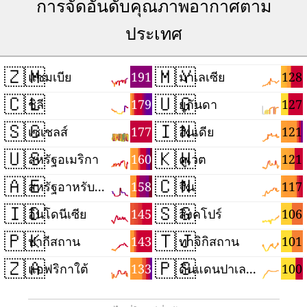
การจัดอันดับคุณภาพอากาศตาม
ประเทศ
🇿🇲
🇲🇾
191
128
แซมเบีย
มาเลเซีย
🇨🇱
🇺🇬
179
127
ชิลี
ยูกันดา
🇸🇨
🇮🇳
177
121
เซเชลส์
อินเดีย
🇺🇸
🇰🇼
160
121
สหรัฐอเมริกา
คูเวต
🇦🇪
🇨🇳
158
117
สหรัฐอาหรับเอมิเรตส์
จีน
🇮🇩
🇸🇬
145
106
อินโดนีเซีย
สิงคโปร์
🇵🇰
🇹🇯
143
101
ปากีสถาน
ทาจิกิสถาน
🇿🇦
🇵🇸
133
100
แอฟริกาใต้
ดินแดนปาเลสไตน์