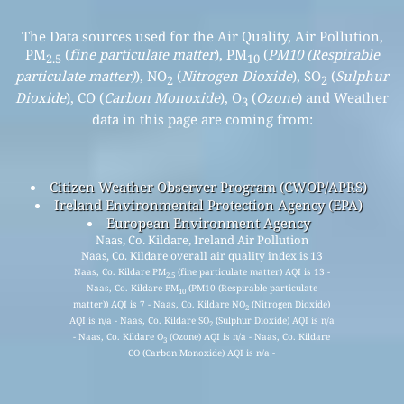
The Data sources used for the Air Quality, Air Pollution,
PM
(
fine particulate matter
), PM
(
PM10 (Respirable
2.5
10
particulate matter)
), NO
(
Nitrogen Dioxide
), SO
(
Sulphur
2
2
Dioxide
), CO (
Carbon Monoxide
), O
(
Ozone
) and Weather
3
data in this page are coming from:
Citizen Weather Observer Program (CWOP/APRS)
Ireland Environmental Protection Agency (EPA)
European Environment Agency
Naas, Co. Kildare, Ireland Air Pollution
Naas, Co. Kildare overall air quality index is 13
Naas, Co. Kildare PM
(fine particulate matter) AQI is 13 -
2.5
Naas, Co. Kildare PM
(PM10 (Respirable particulate
10
matter)) AQI is 7 - Naas, Co. Kildare NO
(Nitrogen Dioxide)
2
AQI is n/a - Naas, Co. Kildare SO
(Sulphur Dioxide) AQI is n/a
2
- Naas, Co. Kildare O
(Ozone) AQI is n/a - Naas, Co. Kildare
3
CO (Carbon Monoxide) AQI is n/a -