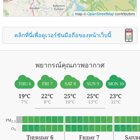
map ©
OpenStreetMap
contributors
คลิกที่นี่เพื่อดูเวอร์ชันมือถือของหน้าเว็บนี้
พยากรณ์คุณภาพอากาศ
THU 6
FRI 7
SAT 8
SUN 9
MON 10
19°C
22°C
25°C
25°C
23°C
7°C
8°C
10°C
13°C
12°C
PM
2.5
O
3
Thursday 6
Friday 7
Satur