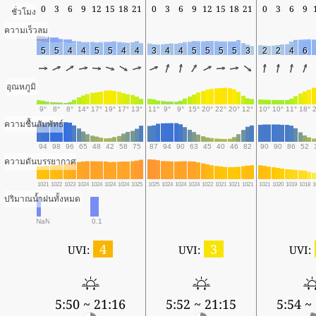
0
3
6
9
12
15
18
21
0
3
6
9
12
15
18
21
0
3
6
9
ชั่วโมง
ความเร็วลม
5
5
4
4
5
5
4
4
3
4
4
5
5
5
5
3
2
2
4
6
อุณหภูมิ
9°
8°
8°
14°
17°
19°
17°
13°
11°
9°
9°
15°
20°
22°
20°
12°
10°
10°
11°
18°
ความชื้นสัมพัทธ์
94
98
96
65
48
42
58
75
87
94
90
63
45
40
46
82
90
90
86
52
ความดันบรรยากาศ
1021
1022
1023
1024
1024
1024
1024
1025
1025
1024
1024
1024
1022
1021
1021
1021
1021
1020
1019
1018
1
ปริมาณน้ำฝนทั้งหมด
NaN
0.1
4
3
UVI:
UVI:
UVI:
5:50 ~ 21:16
5:52 ~ 21:15
5:54 ~