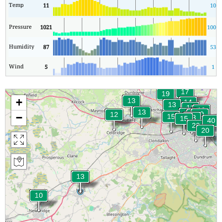
Temp
11
10
Pressure
1021
1002
Humidity
87
53
Wind
5
1
+
−