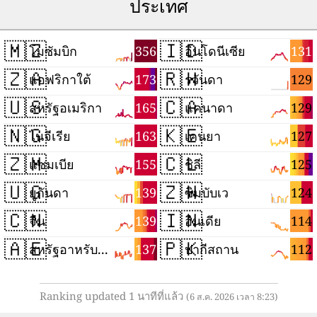
ประเทศ
🇲🇿
🇮🇩
356
131
โมซัมบิก
อินโดนีเซีย
🇿🇦
🇷🇼
173
129
แอฟริกาใต้
รวันดา
🇺🇸
🇨🇦
165
129
สหรัฐอเมริกา
แคนาดา
🇳🇬
🇰🇪
163
127
ไนจีเรีย
เคนยา
🇿🇲
🇨🇱
155
125
แซมเบีย
ชิลี
🇺🇬
🇿🇼
139
124
ยูกันดา
ซิมบับเว
🇨🇳
🇮🇳
139
114
จีน
อินเดีย
🇦🇪
🇵🇰
137
112
สหรัฐอาหรับเอมิเรตส์
ปากีสถาน
Ranking updated 1 นาทีที่แล้ว
(6 ส.ค. 2026 เวลา 8:23)