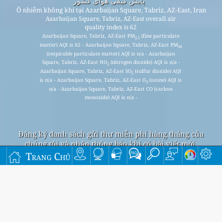
پایش کیفی هوای کشور
Ô nhiễm không khí tại Azarbaijan Square, Tabriz, AZ-East, Iran
Azarbaijan Square, Tabriz, AZ-East overall air
quality index is 62
Azarbaijan Square, Tabriz, AZ-East PM
(fine particulate
2.5
matter) AQI is 62 - Azarbaijan Square, Tabriz, AZ-East PM
10
(respirable particulate matter) AQI is n/a - Azarbaijan
Square, Tabriz, AZ-East NO
(nitrogen dioxide) AQI is n/a -
2
Azarbaijan Square, Tabriz, AZ-East SO
(sulfur dioxide) AQI
2
is n/a - Azarbaijan Square, Tabriz, AZ-East O
(ozone) AQI is
3
n/a - Azarbaijan Square, Tabriz, AZ-East CO (carbon
monoxide) AQI is n/a -
Đăng ký danh sách gửi thư miễn phí hàng tháng của
chúng tôi và nhận thông báo khi có bài viết mới.
Trang Chủ
nộp
This page has been generated on Thursday, Aug 6th 2026, 04:25 am CST from jp2n