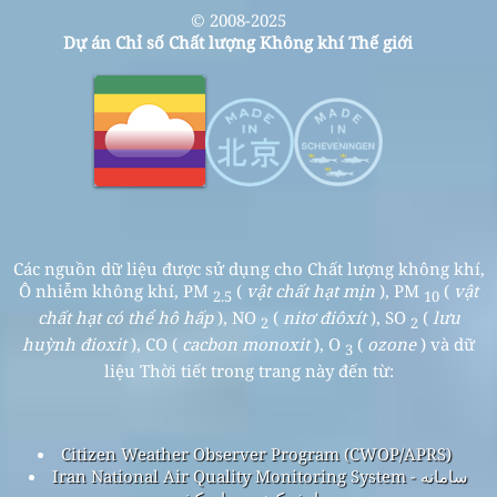
© 2008-2025
Dự án Chỉ số Chất lượng Không khí Thế giới
Các nguồn dữ liệu được sử dụng cho Chất lượng không khí,
Ô nhiễm không khí, PM
(
vật chất hạt mịn
), PM
(
vật
2.5
10
chất hạt có thể hô hấp
), NO
(
nitơ điôxít
), SO
(
lưu
2
2
huỳnh đioxit
), CO (
cacbon monoxit
), O
(
ozone
) và dữ
3
liệu Thời tiết trong trang này đến từ:
Citizen Weather Observer Program (CWOP/APRS)
Iran National Air Quality Monitoring System - سامانه