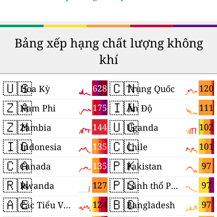
Bảng xếp hạng chất lượng không
khí
🇺🇸
🇨🇳
628
120
Hoa Kỳ
Trung Quốc
🇿🇦
🇮🇳
175
111
Nam Phi
Ấn Độ
🇿🇲
🇺🇬
144
102
Zambia
Uganda
🇮🇩
🇨🇱
135
101
Indonesia
Chile
🇨🇦
🇵🇰
135
97
Canada
Pakistan
🇷🇼
🇵🇸
127
97
Rwanda
Lãnh thổ Palestine
🇦🇪
🇧🇩
124
97
Các Tiểu Vương quốc Ả Rập Thống nhất
Bangladesh