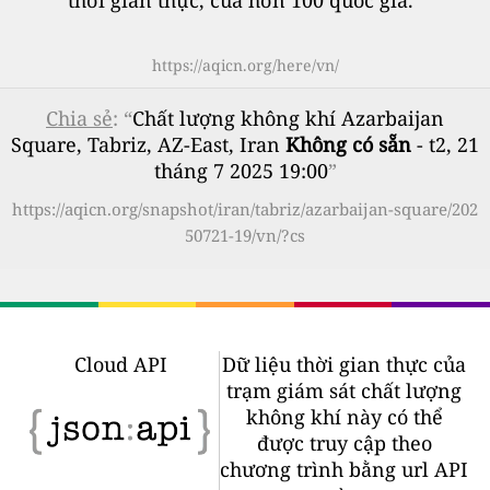
thời gian thực, của hơn 100 quốc gia.
”
https://aqicn.org/here/vn/
Chia sẻ
: “
Chất lượng không khí Azarbaijan
Square, Tabriz, AZ-East, Iran
Không có sẵn
- t2, 21
tháng 7 2025 19:00
”
https://aqicn.org/snapshot/iran/tabriz/azarbaijan-square/202
50721-19/vn/?cs
Cloud API
Dữ liệu thời gian thực của
trạm giám sát chất lượng
không khí này có thể
được truy cập theo
chương trình bằng url API