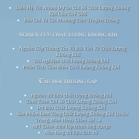
Liên Hệ Với Nhóm Dự án Chỉ Số Chất Lượng Không
Khí Của Thế Giới
Báo Chí Và Các Phương Tiện Truyền Thông
nghiên cứu chất lượng không khí
Nguồn Cấp Thông Tin Và Bài Viết Về Chất Lượng
Không Khí
Thí nghiệm chất lượng không khí
Phân Tích Cảm Biến Chất Lượng Không Khí
Câu hỏi thường gặp
nguồn dữ liệu chất lượng không khí
Tính Toán Chỉ Số Chất Lượng Không Khí
Dự Báo Chất Lượng Không Khí
Sản Phẩm Làm Tăng Chất Lượng Không Khí (khẩu
Trang, Màn Hình Giám Sát ...)
API (Giao diện lập trình ứng dụng)
Nền tảng dữ liệu lịch sử