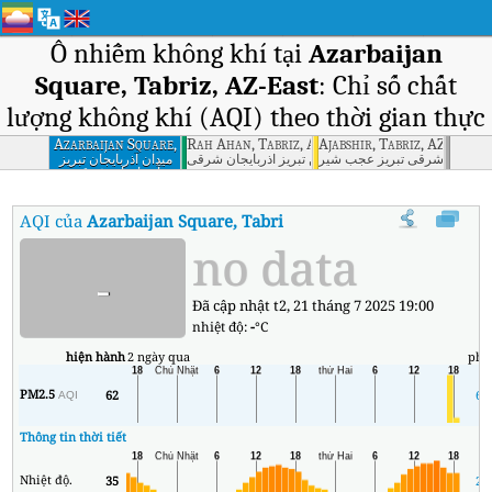
Ô nhiễm không khí tại
Azarbaijan
Square, Tabriz, AZ-East
: Chỉ số chất
lượng không khí (AQI) theo thời gian thực
Azarbaijan Square,
Rah Ahan, Tabriz, AZ-East
Ajabshir, Tabriz, AZ-East
Tabriz, AZ-East
ذربایجان شرقی تبریز عجب شیر
راه آهن تبریز آذربایجان شرقی
میدان آذربایجان تبریز
آذربایجان شرقی
AQI của
Azarbaijan Square, Tabriz, AZ-East
:
Chỉ số chất lượng k
no data
-
Đã cập nhật t2, 21 tháng 7 2025 19:00
nhiệt độ:
-
°C
hiện hành
2 ngày qua
phú
PM2.5
62
62
AQI
Thông tin thời tiết
Nhiệt độ.
35
24