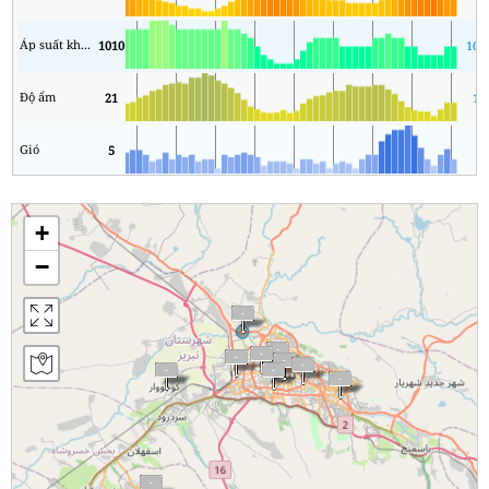
Áp suất không khí
1010
100
Độ ẩm
21
12
Gió
5
3
+
−