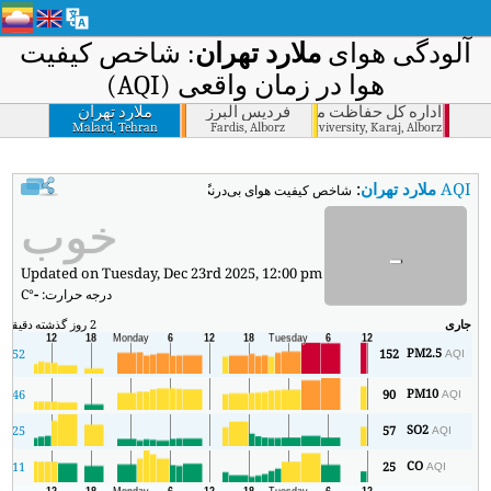
آلودگی هوای
ملارد تهران
: شاخص کیفیت
هوا در زمان واقعی (AQI)
فردیس البرز
اداره كل حفاظت محيط زيست کرج البرز
ملارد تهران
Malard, Tehran
Fardis, Alborz
Doe Unviversity, Karaj, Alborz
AQI
ملارد تهران
:
شاخص کیفیت هوای بی‌درنگ ملارد تهران (AQI).
خوب
-
Updated on Tuesday, Dec 23rd 2025, 12:00 pm
درجه حرارت:
-
°C
جاری
2 روز گذشته
دقیقه
حد
PM2.5
2
52
152
AQI
PM10
0
46
90
AQI
SO2
25
57
AQI
CO
11
25
AQI