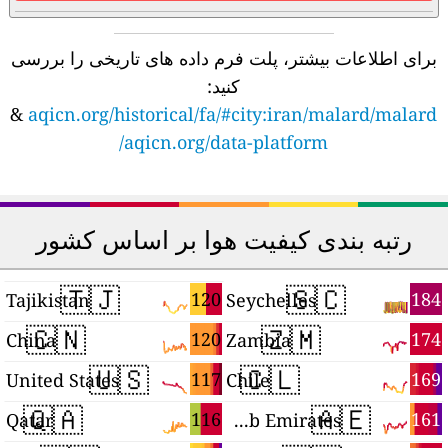
برای اطلاعات بیشتر، پلت فرم داده های تاریخی را بررسی
کنید:
&
aqicn.org/historical/fa/#city:iran/malard/malard
aqicn.org/data-platform/
رتبه بندی کیفیت هوا بر اساس کشور
🇹🇯
🇸🇨
9
120
184
Tajikistan
Seychelles
🇨🇳
🇿🇲
8
120
174
China
Zambia
🇺🇸
🇨🇱
5
117
169
United States
Chile
🇶🇦
🇦🇪
2
116
161
Qatar
United Arab Emirates