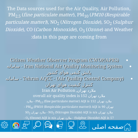
The Data sources used for the Air Quality, Air Pollution,
PM
(
fine particulate matter
), PM
(
PM10 (Respirable
2.5
10
particulate matter)
), NO
(
Nitrogen Dioxide
), SO
(
Sulphur
2
2
Dioxide
), CO (
Carbon Monoxide
), O
(
Ozone
) and Weather
3
data in this page are coming from:
Citizen Weather Observer Program (CWOP/APRS)
Iran National Air Quality Monitoring System - سامانه
پایش کیفی هوای کشور
Tehran AQCC - (Air Quality Control Company) - سامانه
کنترل کیفیت هوای تهران
ملارد تهران, Iran Air Pollution
ملارد تهران overall air quality index is 152
ملارد تهران PM
(fine particulate matter) AQI is 152 - ملارد
2.5
تهران PM
(PM10 (Respirable particulate matter)) AQI is 90 -
10
ملارد تهران NO
(Nitrogen Dioxide) AQI is n/a - ملارد تهران SO
2
2
(Sulphur Dioxide) AQI is 57 - ملارد تهران O
(Ozone) AQI is n/a -
3
ملارد تهران CO (Carbon Monoxide) AQI is 25 -
صفحه اصلی