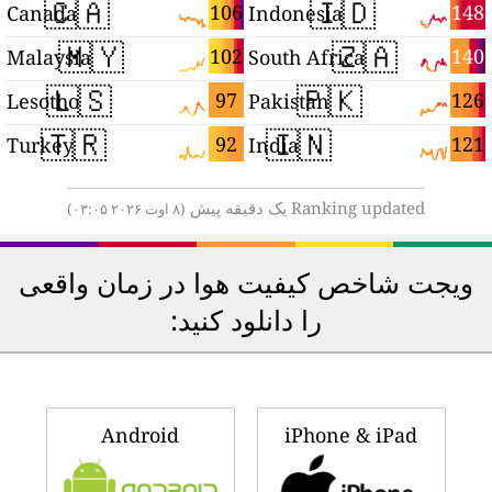
🇨🇦
🇮🇩
2
106
148
Canada
Indonesia
🇲🇾
🇿🇦
0
102
140
Malaysia
South Africa
🇱🇸
🇵🇰
8
97
126
Lesotho
Pakistan
🇹🇷
🇮🇳
8
92
121
Turkey
India
Ranking updated یک دقیقه پیش
(۸ اوت ۲۰۲۶ ۰۳:۰۵)
ویجت شاخص کیفیت هوا در زمان واقعی
را دانلود کنید:
Android
iPhone & iPad