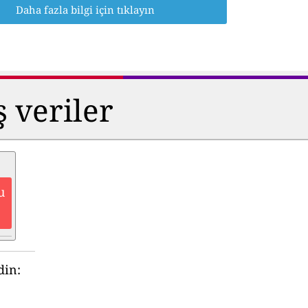
Daha fazla bilgi için tıklayın
ş veriler
u
din: