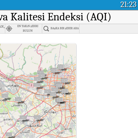
21:23
va Kalitesi Endeksi (AQI)
an,
EN YAKıN şEHRI
BAşKA BIR şEHIR ARA
BULUN