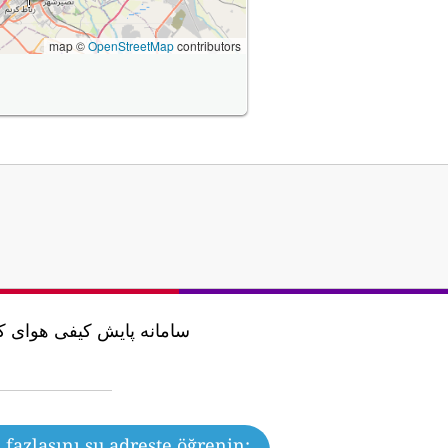
map ©
OpenStreetMap
contributors
fazlasını şu adreste öğrenin: