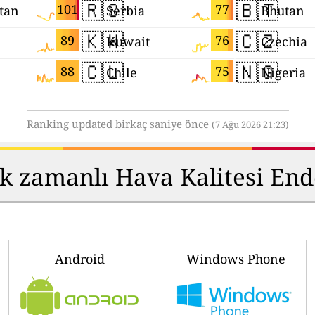
🇷🇸
🇧🇹
101
77
tan
Serbia
Bhutan
🇰🇼
🇨🇿
89
76
Kuwait
Czechia
🇨🇱
🇳🇬
88
75
Chile
Nigeria
Ranking updated birkaç saniye önce
(7 Ağu 2026 21:23)
ek zamanlı Hava Kalitesi Ende
Android
Windows Phone