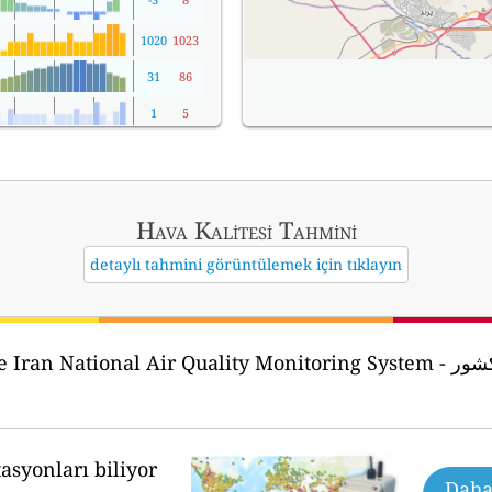
1020
1023
31
86
1
5
Hava Kalitesi Tahmini
detaylı tahmini görüntülemek için tıklayın
Iran National Air Quality Monitoring System - سامانه پایش کیفی هوای کشور
asyonları biliyor
Daha 