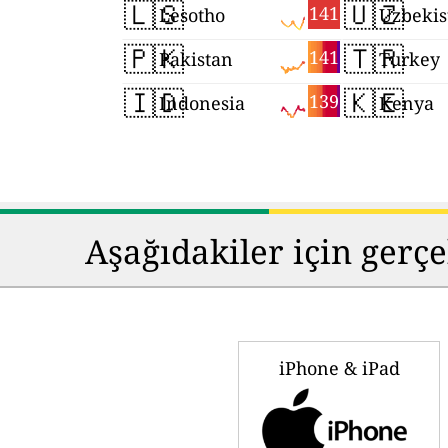
🇱🇸
🇺🇿
141
Lesotho
Uzbekis
🇵🇰
🇹🇷
141
Pakistan
Turkey
🇮🇩
🇰🇪
139
Indonesia
Kenya
Aşağıdakiler için gerç
iPhone & iPad