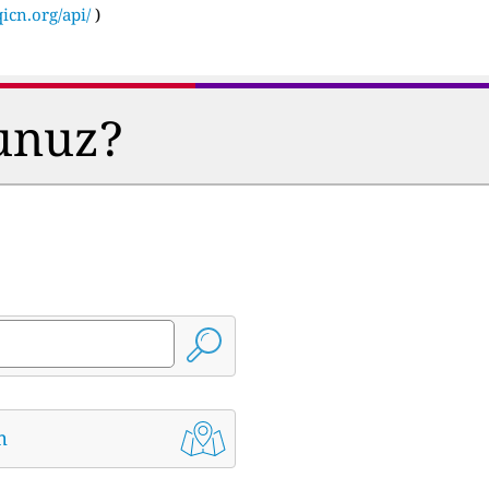
icn.org/api/
)
sunuz?
m