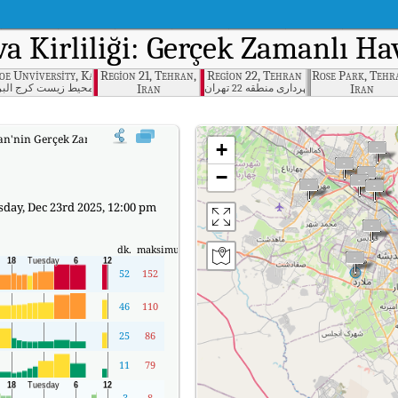
va Kirliliği: Gerçek Zamanlı Ha
oe Unviversity, Karaj, Alborz
Region 21, Tehran,
Region 22, Tehran
Rose Park, Tehr
Iran
Iran
شهرداری منطقه 22 تهران
اداره كل حفاظت محيط زيست کرج البر
n'nin Gerçek Zamanlı Hava Kalitesi Endeksi (AQI).
+
−
day, Dec 23rd 2025, 12:00 pm
dk.
maksimum
52
152
46
110
25
86
11
79
-3
8