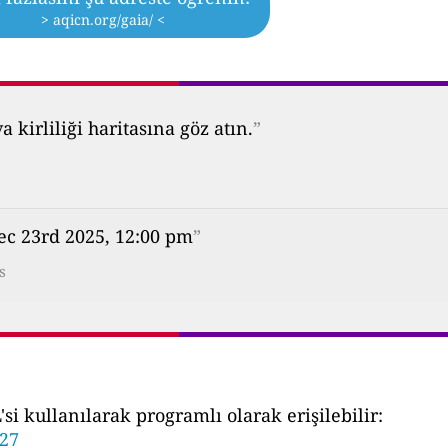
> aqicn.org/gaia/ <
kirliliği haritasına göz atın.
”
ec 23rd 2025, 12:00 pm
”
s
i kullanılarak programlı olarak erişilebilir:
627