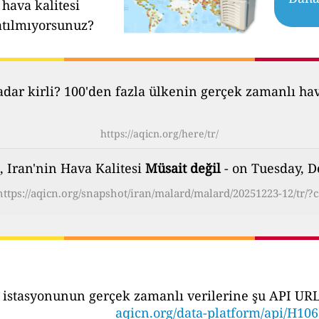
hava kalitesi
atılmıyorsunuz?
ar kirli? 100'den fazla ülkenin gerçek zamanlı hava 
https://aqicn.org/here/tr/
 Iran'nin Hava Kalitesi
Müsait değil
- on Tuesday, D
https://aqicn.org/snapshot/iran/malard/malard/20251223-12/tr/?c
 istasyonunun gerçek zamanlı verilerine şu API URL's
aqicn.org/data-platform/api/H10