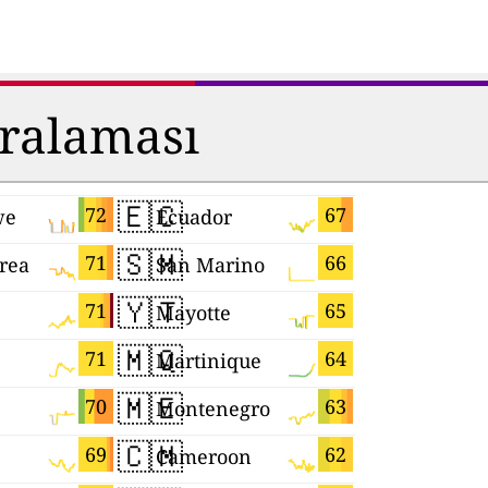
ıralaması
🇪🇨
🇲🇬
72
67
we
Ecuador
Madagasc
🇸🇲
🇩🇪
71
66
rea
San Marino
Germany
🇾🇹
🇧🇷
71
65
Mayotte
Brazil
🇲🇶
🇪🇸
71
64
Martinique
Spain
🇲🇪
🇹🇼
70
63
Montenegro
Taiwan
🇨🇲
🇱🇰
69
62
Cameroon
Sri Lanka