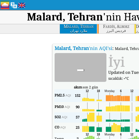
Malard, Tehran
'nin Ha
Malard, Tehran
Fardis, Alborz
D
ز
فردیس البرز
ملارد تهران
Malard, Tehran
'nin AQI'si
:
Malard, Tehra
-
İyi
Updated on Tues
sıcaklık:
-
°C
akım
son 2 gün
PM2.5
152
AQI
PM10
90
AQI
SO2
57
AQI
CO
25
AQI
Temp
7