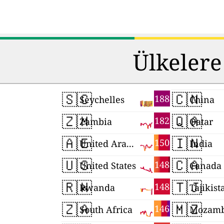
Ülkelere
🇸🇨
🇨🇳
188
Seychelles
China
🇿🇲
🇶🇦
182
Zambia
Qatar
🇦🇪
🇮🇳
150
United Arab Emirates
India
🇺🇸
🇨🇦
148
United States
Canada
🇷🇼
🇹🇯
148
Rwanda
Tajikist
🇿🇦
🇲🇿
146
South Africa
Mozamb