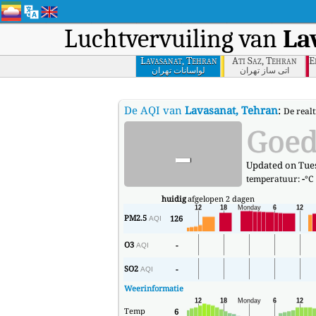
Luchtvervuiling van
La
Lavasanat, Tehran
Ati Saz, Tehran
E
آتی ساز تهران
لواسانات تهران
De AQI van
Lavasanat, Tehran
:
De real
-
Goe
Updated on Tues
temperatuur:
-
°C
huidig
afgelopen 2 dagen
PM2.5
126
AQI
O3
-
AQI
SO2
-
AQI
Weerinformatie
Temp
6