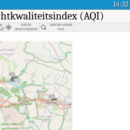
14:32
chtkwaliteitsindex (AQI)
an
ZOEK DE
ZOEK EEN ANDERE
گلبر
DICHTSTBIJZIJNDE
STAD
STAD