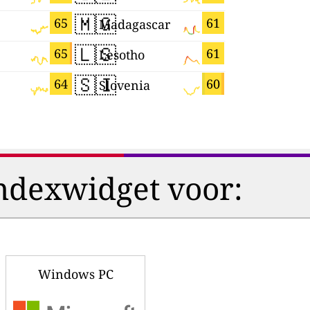
🇲🇬
🇵🇭
65
61
Madagascar
Philippin
🇱🇸
🇦🇿
65
61
Lesotho
Azerbaija
🇸🇮
🇨🇮
64
60
Slovenia
Côte d'Ivo
ndexwidget voor:
Windows PC