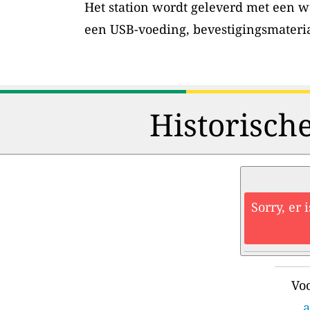
Het station wordt geleverd met een w
een USB-voeding, bevestigingsmateri
Historisch
Sorry, er 
Voo
a