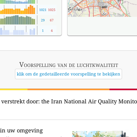
1021
1025
29
67
1
4
Voorspelling van de luchtkwaliteit
klik om de gedetailleerde voorspelling te bekijken
verstrekt door:
the Iran National Air Quality Monitoring System 
r in uw omgeving