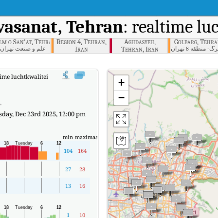
vasanat, Tehran
: realtime lu
lm o San'at, Tehran
Region 4, Tehran,
Aghdasyeh,
Golbarg, Tehr
Iran
Tehran, Iran
گ- منطقه 8 تهران
علم و صنعت تهران
time luchtkwaliteitsindex (AQI) van Lavasanat, Tehran.
+
d
−
day, Dec 23rd 2025, 12:00 pm
min
maximaal
104
164
27
28
13
16
1
10