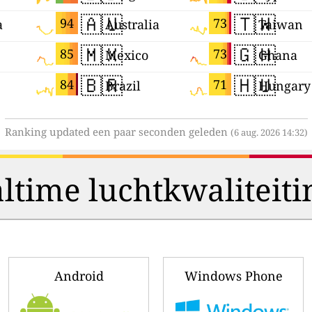
🇦🇺
🇹🇼
94
73
a
Australia
Taiwan
🇲🇽
🇬🇭
85
73
Mexico
Ghana
🇧🇷
🇭🇺
84
71
Brazil
Hungary
Ranking updated een paar seconden geleden
(6 aug. 2026 14:32)
ltime luchtkwaliteiti
Android
Windows Phone