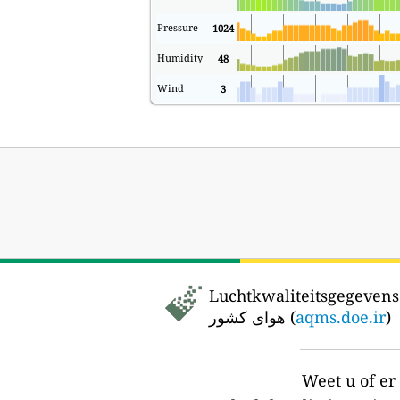
Pressure
1024
Humidity
48
Wind
3
Luchtkwaliteitsgegevens 
هوای کشور (
aqms.doe.ir
)
Weet u of e