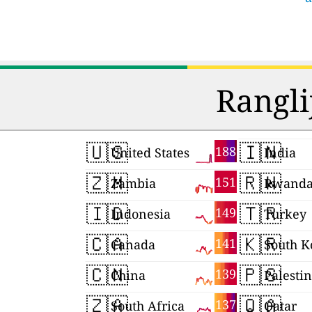
Rangli
🇺🇸
🇮🇳
188
United States
India
🇿🇲
🇷🇼
151
Zambia
Rwand
🇮🇩
🇹🇷
149
Indonesia
Turkey
🇨🇦
🇰🇷
141
Canada
South K
🇨🇳
🇵🇸
139
China
Palesti
🇿🇦
🇶🇦
137
South Africa
Qatar