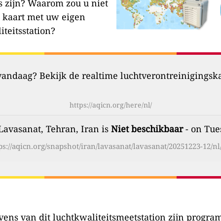
s zijn?
Waarom zou u niet
 kaart met uw eigen
iteitsstation?
 vandaag? Bekijk de realtime luchtverontreinigingsk
https://aqicn.org/here/nl/
Lavasanat, Tehran, Iran is
Niet beschikbaar
- on Tue
ps://aqicn.org/snapshot/iran/lavasanat/lavasanat/20251223-12/nl
ens van dit luchtkwaliteitsmeetstation zijn program