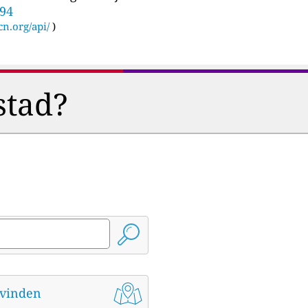
594
cn.org/api/
)
stad?
t vinden