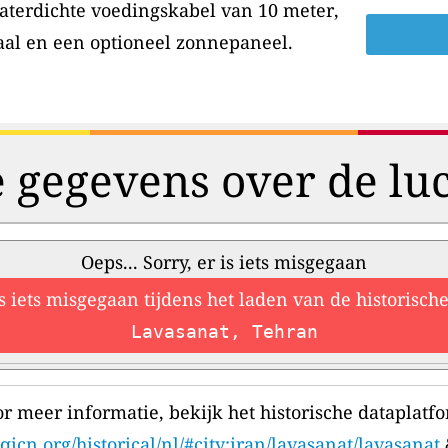
aterdichte voedingskabel van 10 meter,
aal en een optioneel zonnepaneel.
e gegevens over de luc
Oeps... Sorry, er is iets misgegaan
is iets misgegaan tijdens het laden van de historisc
Lavasanat, Tehran
r meer informatie, bekijk het historische dataplatf
qicn.org/historical/nl/#city:iran/lavasanat/lavasanat