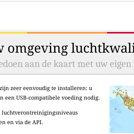
w omgeving luchtkwalit
doen aan de kaart met uw eigen l
jn zeer eenvoudig te installeren: u
en een USB-compatibele voeding nodig.
 luchtverontreinigingsniveaus
en en via de API.