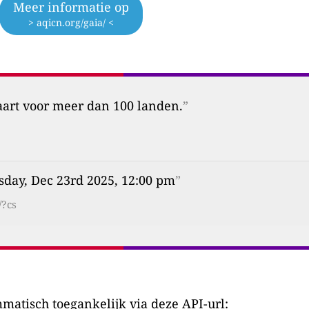
Meer informatie op
> aqicn.org/gaia/ <
aart voor meer dan 100 landen.
”
sday, Dec 23rd 2025, 12:00 pm
”
/?cs
matisch toegankelijk via deze API-url: