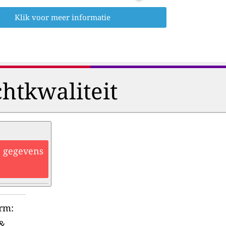
Klik voor meer informatie
htkwaliteit
he gegevens
orm:
&