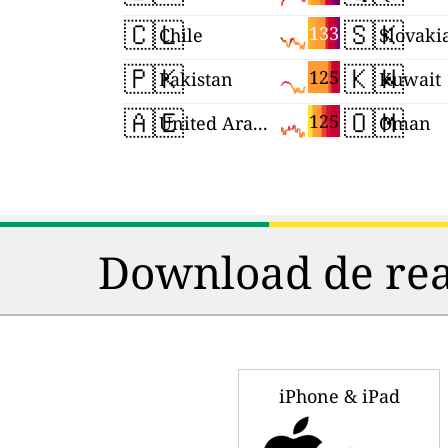
🇨🇱
🇸🇰
133
Chile
Slovaki
🇵🇰
🇰🇼
125
Pakistan
Kuwait
🇦🇪
🇴🇲
125
United Arab Emirates
Oman
Download de rea
iPhone & iPad