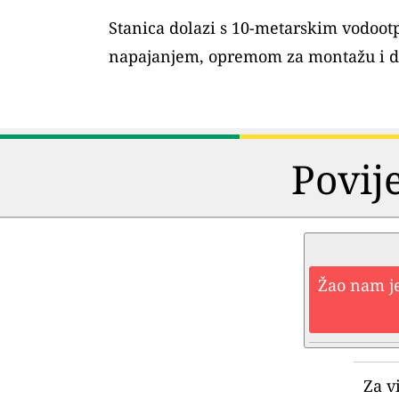
Stanica dolazi s 10-metarskim vodoo
napajanjem, opremom za montažu i 
Povij
Žao nam je
Za v