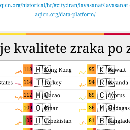
qicn.org/historical/hr/#city:iran/lavasanat/lavasanat
aqicn.org/data-platform/
je kvalitete zraka po
🇭🇰
🇰🇼
118
95
Hong Kong
Kuwait
🇹🇷
🇷🇼
114
94
States
Turkey
Rwanda
🇲🇴
🇨🇾
112
89
Macao
Cyprus
🇴🇲
🇲🇬
109
86
Oman
Madagas
🇺🇿
🇧🇩
105
81
Uzbekistan
Banglad