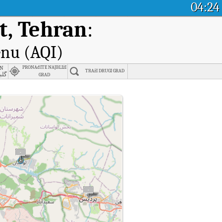
04:24
t, Tehran
:
enu (AQI)
an
PRONAđITE NAJBLIžI
TRAžI DRUGI GRAD
گلبر
GRAD