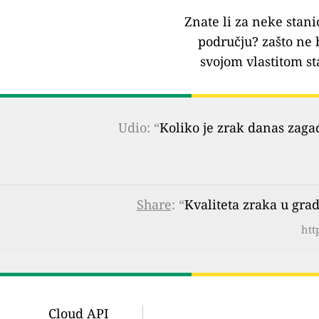
Znate li za neke stani
području?
zašto ne 
svojom vlastitom st
Udio: “
Koliko je zrak danas zaga
Share
: “
Kvaliteta zraka u gra
htt
Cloud API