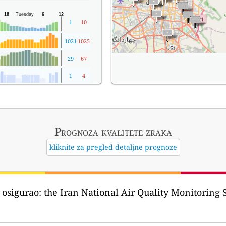
1
10
1021
1025
29
67
1
4
Prognoza kvalitete zraka
kliknite za pregled detaljne prognoze
 osigurao:
the Iran National Air Quality Monitoring System - کیفی هوای