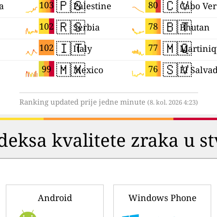
🇵🇸
🇨🇻
103
80
a
Palestine
Cabo Ve
🇷🇸
🇧🇹
102
78
Serbia
Bhutan
🇮🇹
🇲🇶
102
77
Italy
Martini
🇲🇽
🇸🇻
99
76
Mexico
El Salva
Ranking updated prije jedne minute
(8. kol. 2026 4:23)
deksa kvalitete zraka u 
Android
Windows Phone