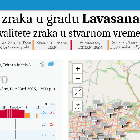
 zraka u gradu
Lavasana
valitete zraka u stvarnom vrem
lm o San'at, Tehran
Region 4, Tehran,
Aghdasyeh,
Golbarg, Tehr
Iran
Tehran, Iran
گ- منطقه 8 تهران
علم و صنعت تهران
, Tehran Indeks kvalitete zraka (AQI) u stvarnom vremenu.
+
ro
−
day, Dec 23rd 2025, 12:00 pm
min
max
104
164
27
28
13
16