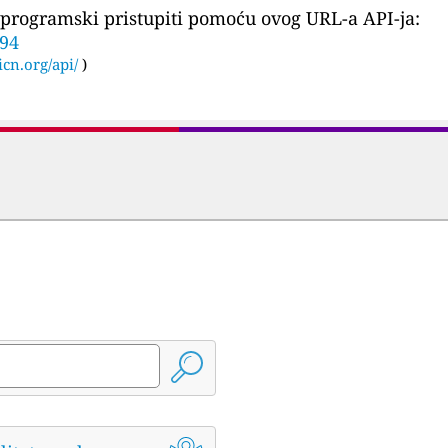
programski pristupiti pomoću ovog URL-a API-ja:
594
icn.org/api/
)