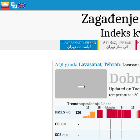
Zagađenje
Indeks k
Lavasanat, Tehran
Ati Saz, Tehran
E
آتی ساز تهران
لواسانات تهران
AQI grada
Lavasanat, Tehran
:
Lavasanat
-
Dob
Updated on Tues
temperatura:
-
°C
Trenutno
posljednja 2 dana
PM2.5
126
AQI
O3
-
AQI
SO2
-
AQI