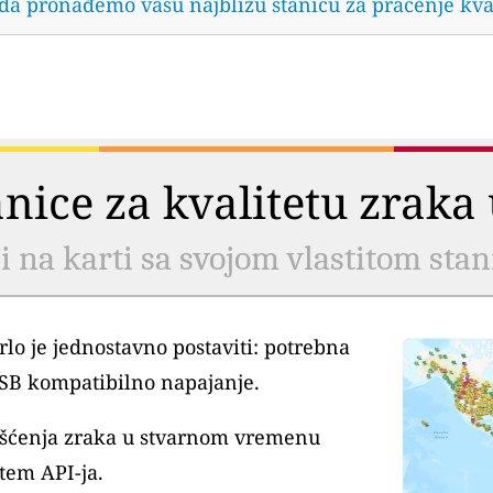
 da pronađemo vašu najbližu stanicu za praćenje kva
tanice za kvalitetu zrak
li na karti sa svojom vlastitom sta
lo je jednostavno postaviti: potrebna
USB kompatibilno napajanje.
išćenja zraka u stvarnom vremenu
tem API-ja.