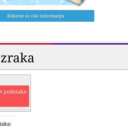
Kliknite za više informacija
 zraka
ih podataka
taka: