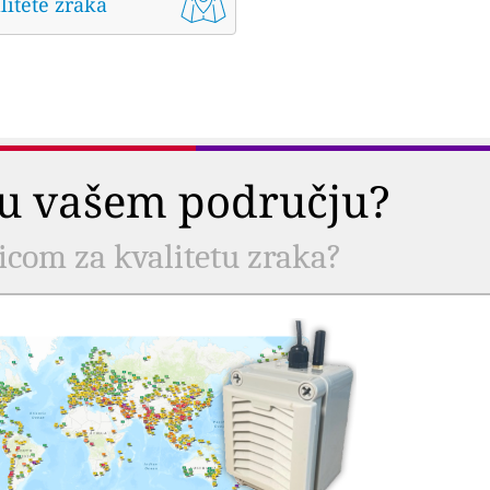
litete zraka
a u vašem području?
nicom za kvalitetu zraka?