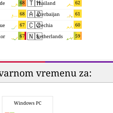
🇹🇭
🇸🇲
68
62
rde
Thailand
San Mari
🇦🇿
🇱🇰
68
61
Azerbaijan
Sri Lanka
🇨🇿
🇬🇵
67
60
que
Czechia
Guadelou
🇳🇱
🇵🇱
67
59
dor
Netherlands
Poland
stvarnom vremenu za:
Windows PC