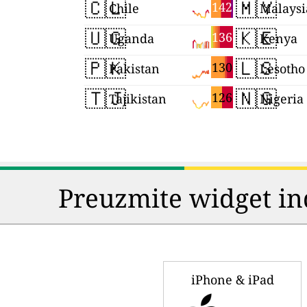
🇨🇱
🇲🇾
142
Chile
Malaysi
🇺🇬
🇰🇪
136
Uganda
Kenya
🇵🇰
🇱🇸
130
Pakistan
Lesotho
🇹🇯
🇳🇬
126
Tajikistan
Nigeria
Preuzmite widget in
iPhone & iPad