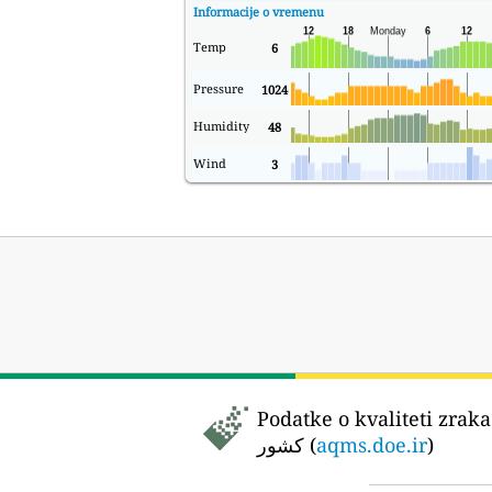
Informacije o vremenu
Temp
6
Pressure
1024
Humidity
48
Wind
3
Podatke o kvaliteti zraka
کشور (
aqms.doe.ir
)