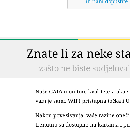
ili nam dopustite
Znate li za neke s
zašto ne biste sudjelova
Naše GAIA monitore kvalitete zraka vr
vam je samo WIFI pristupna točka i 
Nakon povezivanja, vaše razine oneč
trenutno su dostupne na kartama i pu