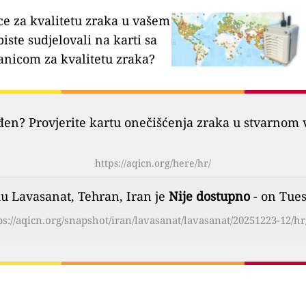
ce za kvalitetu zraka u vašem
biste sudjelovali na karti sa
anicom za kvalitetu zraka?
đen? Provjerite kartu onečišćenja zraka u stvarnom 
https://aqicn.org/here/hr/
du Lavasanat, Tehran, Iran je
Nije dostupno
- on Tues
ps://aqicn.org/snapshot/iran/lavasanat/lavasanat/20251223-12/hr