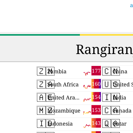
a
Rangiran
🇿🇲
🇨🇳
177
Zambia
China
🇿🇦
🇺🇸
160
South Africa
United 
🇦🇪
🇮🇳
154
United Arab Emirates
India
🇲🇿
🇨🇦
153
Mozambique
Canada
🇮🇩
🇶🇦
143
Indonesia
Qatar