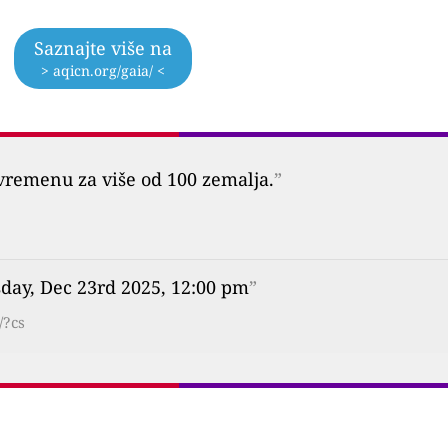
Saznajte više na
> aqicn.org/gaia/ <
vremenu za više od 100 zemalja.
”
day, Dec 23rd 2025, 12:00 pm
”
/?cs