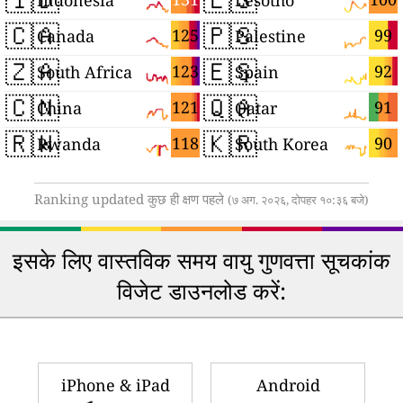
🇨🇦
🇵🇸
125
99
Canada
Palestine
🇿🇦
🇪🇸
123
92
South Africa
Spain
🇨🇳
🇶🇦
121
91
China
Qatar
🇷🇼
🇰🇷
118
90
Rwanda
South Korea
Ranking updated कुछ ही क्षण पहले
(७ अग. २०२६, दोपहर १०:३६ बजे)
इसके लिए वास्तविक समय वायु गुणवत्ता सूचकांक
विजेट डाउनलोड करें:
iPhone & iPad
Android