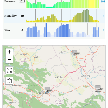
Pressure
1014
1010
Humidity
10
8
Wind
6
1
+
−