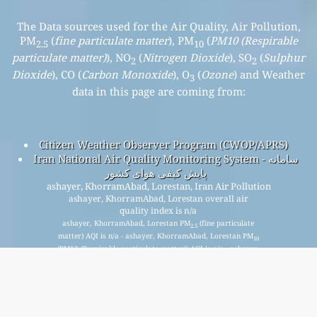
The Data sources used for the Air Quality, Air Pollution,
PM
(
fine particulate matter
), PM
(
PM10 (Respirable
2.5
10
particulate matter)
), NO
(
Nitrogen Dioxide
), SO
(
Sulphur
2
2
Dioxide
), CO (
Carbon Monoxide
), O
(
Ozone
) and Weather
3
data in this page are coming from:
Citizen Weather Observer Program (CWOP/APRS)
Iran National Air Quality Monitoring System - سامانه
پایش کیفی هوای کشور
ashayer, KhorramAbad, Lorestan, Iran Air Pollution
ashayer, KhorramAbad, Lorestan overall air
quality index is n/a
ashayer, KhorramAbad, Lorestan PM
(fine particulate
2.5
matter) AQI is n/a - ashayer, KhorramAbad, Lorestan PM
10
(PM10 (Respirable particulate matter)) AQI is n/a - ashayer,
KhorramAbad, Lorestan NO
(Nitrogen Dioxide) AQI is n/a -
2
ashayer, KhorramAbad, Lorestan SO
(Sulphur Dioxide) AQI
2
is n/a - ashayer, KhorramAbad, Lorestan O
(Ozone) AQI is
3
n/a - ashayer, KhorramAbad, Lorestan CO (Carbon
Monoxide) AQI is n/a -