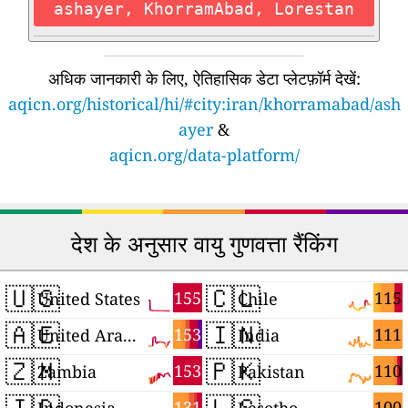
ashayer, KhorramAbad, Lorestan
अधिक जानकारी के लिए, ऐतिहासिक डेटा प्लेटफ़ॉर्म देखें:
aqicn.org/historical/hi/#city:iran/khorramabad/ash
ayer
&
aqicn.org/data-platform/
देश के अनुसार वायु गुणवत्ता रैंकिंग
🇺🇸
🇨🇱
155
115
United States
Chile
🇦🇪
🇮🇳
153
111
United Arab Emirates
India
🇿🇲
🇵🇰
153
110
Zambia
Pakistan
🇮🇩
🇱🇸
131
100
Indonesia
Lesotho