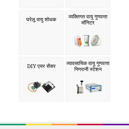
व्यक्तिगत वायु गुणवत्ता
घरेलू वायु शोधक
मॉनिटर
व्यावसायिक वायु गुणवत्ता
DIY एयर सेंसर
निगरानी स्टेशन