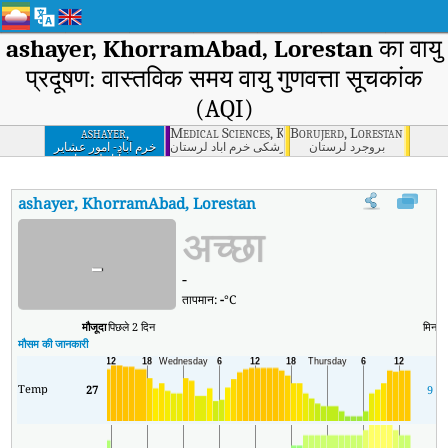
ashayer, KhorramAbad, Lorestan
का वायु
प्रदूषण: वास्तविक समय वायु गुणवत्ता सूचकांक
(AQI)
ashayer,
Medical Sciences, KhorramAbad, Lorestan
Borujerd, Lorestan
KhorramAbad,
بروجرد لرستان
علوم پزشکی خرم آباد لرستان
خرم آباد- امور عشایر
خرم آباد لرستان
Lorestan
ashayer, KhorramAbad, Lorestan
का AQI
:
ashayer, KhorramAbad, Lo
अच्छा
-
-
तापमान:
-
°C
मौजूदा
पिछले 2 दिन
मिन
मौसम की जानकारी
Temp
27
9