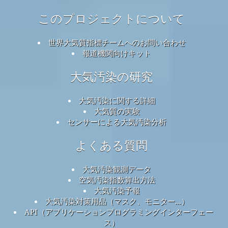
このプロジェクトについて
世界大気質指標チームへのお問い合わせ
報道機関向けキット
大気汚染の研究
大気汚染に関する詳細
大気質の実験
センサーによる大気汚染分析
よくある質問
大気汚染観測データ
空気汚染指数算出方法
大気汚染予報
大気汚染対策用品（マスク、モニター...）
API（アプリケーションプログラミングインターフェー
ス）