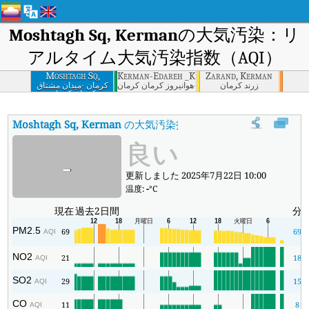
Moshtagh Sq, Kerman
の大気汚染：リ
アルタイム大気汚染指数（AQI）
Moshtagh Sq,
Kerman-Edareh _Kol, Kerman
Zarand, Kerman
Kerman
زرند كرمان
کرمان -هوانیروز کرمان كرمان
کرمان -میدان مشتاق
کرمان كرمان
Moshtagh Sq, Kerman
の大気汚染指数
:
Moshtagh Sq, Kerm
良い
-
更新しました 2025年7月22日 10:00
温度:
-
°C
現在
過去2日間
分
PM2.5
69
69
AQI
NO2
21
18
AQI
SO2
29
15
AQI
CO
11
8
AQI