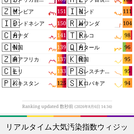
🇿🇲
🇮🇳
151
111
ザンビア
インド
🇮🇩
🇷🇼
150
104
インドネシア
ルワンダ
🇨🇦
🇹🇷
141
98
カナダ
トルコ
🇨🇳
🇶🇦
139
96
中国
カタール
🇿🇦
🇰🇷
137
95
南アフリカ
韓国
🇨🇱
🇵🇸
133
95
チリ
パレスチナ自治区
🇵🇰
🇸🇰
125
94
パキスタン
スロバキア
Ranking updated 数秒前
(2026年8月6日 14:34)
リアルタイム大気汚染指数ウィジッ