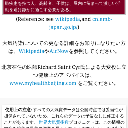
肺疾患を持つ人、高齢者、子供は、屋内に留まって激しい活
動を避け静かに過ごす必要がある。
(Reference: see
wikipedia
,and
cn.emb-
japan.go.jp/
)
大気汚染についての更なる詳細をお知りになりたい方
は、
Wikipedia
や
AirNow
を参照してください。
北京在住の医師Richard Saint Cyr氏による大変役に立
つ健康上のアドバイスは、
www.myhealthbeijing.com
をご覧ください。
使用上の注意
: すべての大気質データは公開時点では妥当性が
担保されていないため、これらのデータは予告なしに修正する
ことがあります。
世界大気質指数
プロジェクトは、この情報の