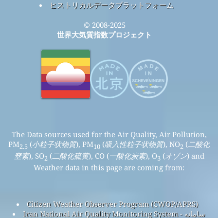
ヒストリカルデータプラットフォーム
© 2008-2025
世界大気質指数プロジェクト
The Data sources used for the Air Quality, Air Pollution,
PM
(
小粒子状物質
), PM
(
吸入性粒子状物質
), NO
(
二酸化
2.5
10
2
窒素
), SO
(
二酸化硫黄
), CO (
一酸化炭素
), O
(
オゾン
) and
2
3
Weather data in this page are coming from:
Citizen Weather Observer Program (CWOP/APRS)
Iran National Air Quality Monitoring System - سامانه