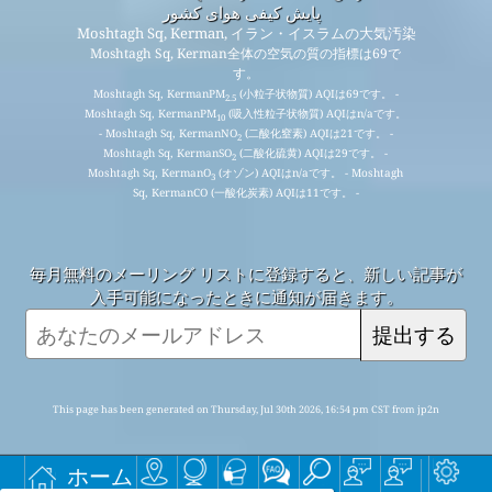
پایش کیفی هوای کشور
Moshtagh Sq, Kerman, イラン・イスラムの大気汚染
Moshtagh Sq, Kerman全体の空気の質の指標は69で
す。
Moshtagh Sq, KermanPM
(小粒子状物質) AQIは69です。 -
2.5
Moshtagh Sq, KermanPM
(吸入性粒子状物質) AQIはn/aです。
10
- Moshtagh Sq, KermanNO
(二酸化窒素) AQIは21です。 -
2
Moshtagh Sq, KermanSO
(二酸化硫黄) AQIは29です。 -
2
Moshtagh Sq, KermanO
(オゾン) AQIはn/aです。 - Moshtagh
3
Sq, KermanCO (一酸化炭素) AQIは11です。 -
毎月無料のメーリング リストに登録すると、新しい記事が
入手可能になったときに通知が届きます。
提出する
This page has been generated on Thursday, Jul 30th 2026, 16:54 pm CST from jp2n
ホーム