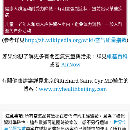
健康人群运动耐受力降低，有明显强烈症状，提前出现某些疾
病
儿童、老年人和病人应停留在室内，避免体力消耗，一般人群
避免户外活动
(参考详见
http://zh.wikipedia.org/wiki/空气质量指数
)
如果你想了解更多有關空氣質量與污染，詳見
維基百科
或者
AirNow
有關健康建議詳​​見北京的Richard Saint Cyr MD醫生的
博客：
www.myhealthbeijing.com
注意事項
: 所有空氣品質數據在發佈時均未經驗證，且為了確保
資料準確性，這些數據可能隨時被修改，恕不另行通知。
世界空
氣品質指數
專案在編制這些訊息內容時已經謹慎的運用了所有適