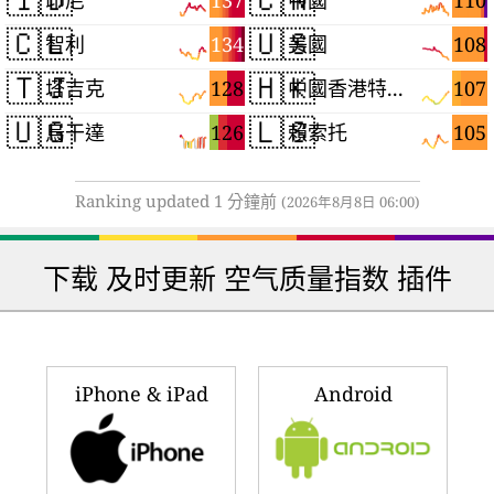
137
110
印尼
中國
🇨🇱
🇺🇸
134
108
智利
美國
🇹🇯
🇭🇰
128
107
塔吉克
中國香港特別行政區
🇺🇬
🇱🇸
126
105
烏干達
賴索托
Ranking updated 1 分鐘前
(2026年8月8日 06:00)
下载 及时更新 空气质量指数 插件
iPhone & iPad
Android