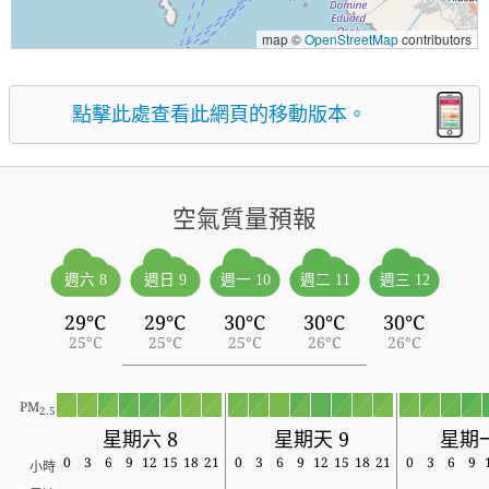
map ©
OpenStreetMap
contributors
點擊此處查看此網頁的移動版本。
空氣質量預報
週六 8
週日 9
週一 10
週二 11
週三 12
29°C
29°C
30°C
30°C
30°C
25°C
25°C
25°C
26°C
26°C
PM
2.5
星期六 8
星期天 9
星期一
0
3
6
9
12
15
18
21
0
3
6
9
12
15
18
21
0
3
6
9
小時