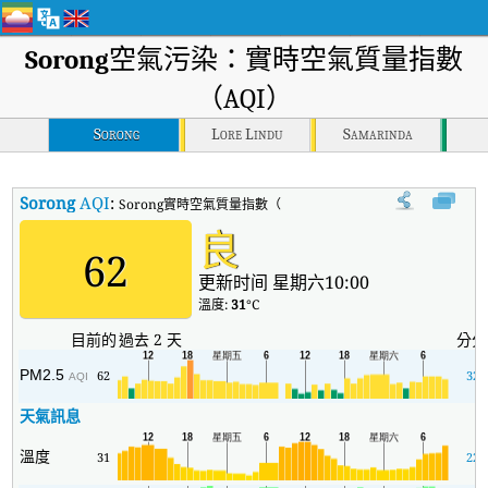
Sorong
空氣污染：實時空氣質量指數
（AQI）
Sorong
Lore Lindu
Samarinda
Sorong
AQI
:
Sorong實時空氣質量指數（AQI）。
良
62
更新时间 星期六10:00
溫度:
31
°C
目前的
過去 2 天
分分
PM2.5
62
32
AQI
天氣訊息
溫度
31
22