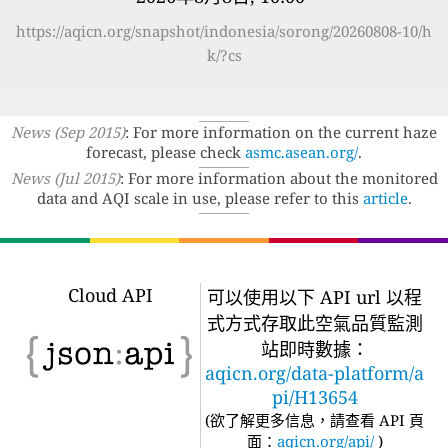
https://aqicn.org/snapshot/indonesia/sorong/20260808-10/h
k/?cs
News (Sep 2015)
: For more information on the current haze
forecast, please check
asmc.asean.org/
.
News (Jul 2015)
: For more information about the monitored
data and AQI scale in use, please refer to this
article
.
Cloud API
可以使用以下 API url 以程
式方式存取此空氣品質監測
站即時數據：
aqicn.org/data-platform/a
pi/H13654
(
欲了解更多信息，請查看 API 頁
面：
aqicn.org/api/
)