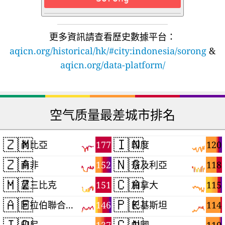
更多資訊請查看歷史數據平台：
aqicn.org/historical/hk/#city:indonesia/sorong
&
aqicn.org/data-platform/
空气质量最差城市排名
🇿🇲
🇮🇳
177
120
尚比亞
印度
🇿🇦
🇳🇬
152
118
南非
奈及利亞
🇲🇿
🇨🇦
151
115
莫三比克
加拿大
🇦🇪
🇵🇰
146
114
阿拉伯聯合大公國
巴基斯坦
🇮🇩
🇨🇳