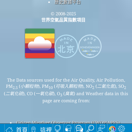
歷史數據平台
© 2008-2025
世界空氣品質指數項目
The Data sources used for the Air Quality, Air Pollution,
PM
(
小顆粒物
), PM
(
可吸入顆粒物
), NO
(
二氧化氮
), SO
2.5
10
2
2
(
二氧化硫
), CO (
一氧化碳
), O
(
臭氧
) and Weather data in this
3
page are coming from:
Citizen Weather Observer Program (CWOP/APRS)
BMKG | Badan Meteorologi, Klimatologi dan Geofisika
首頁
這裡