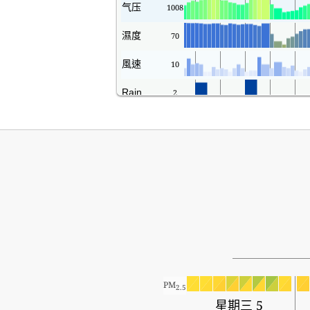
气压
1008
濕度
70
風速
10
Rain
2
PM
2.5
星期三 5