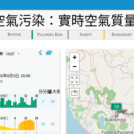
空氣污染：實時空氣質量
Buntok
Palangka Raya
Sampit
Banjarbaru
指數（AQI）。
+
−
6年8月5日, 18:00
°C
分分鐘
最大限度
1
23
23
32