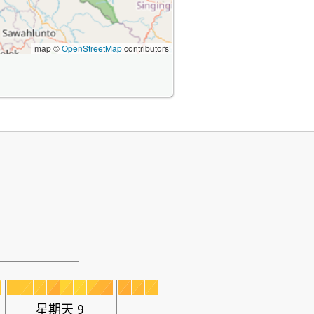
map ©
OpenStreetMap
contributors
星期天 9