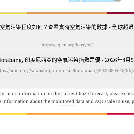
空氣污染程度如何？查看實時空氣污染的數據 - 全球超過
https://aqicn.org/here/hk/
ototabang, 印度尼西亞的空氣污染指數是
優
- 2026年8月5日
tps://aqicn.org/snapshot/indonesia/kototabang/20260805-18/hk/
For more information on the current haze forecast, please che
e information about the monitored data and AQI scale in use, p