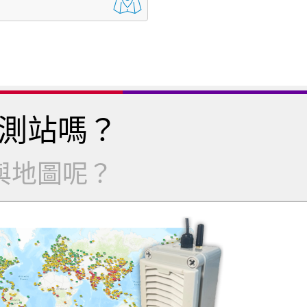
測站嗎？
與地圖呢？