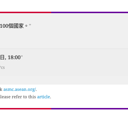
100個國家。
”
, 18:00
”
?cs
ck
asmc.asean.org/
.
lease refer to this
article
.