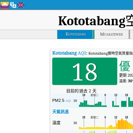
Kototabang
Kototabang
Muarateweh
Kototabang
AQI
:
Kototabang實時空氣質量
18
優
更新 202
溫度:
30
目前的
過去 2 天
PM2.5
18
AQI
天氣訊息
溫度
30