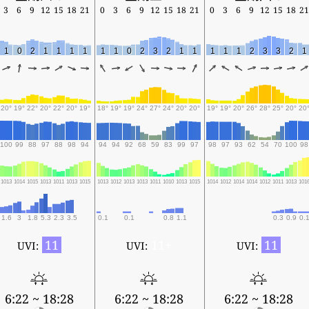
3
6
9
12
15
18
21
0
3
6
9
12
15
18
21
0
3
6
9
12
15
18
21
1
0
2
1
1
1
1
1
1
0
2
3
2
1
1
1
1
1
2
3
3
2
1
20°
19°
22°
20°
22°
20°
19°
18°
19°
19°
24°
27°
24°
20°
20°
19°
19°
20°
26°
28°
25°
20°
20
100
99
88
97
88
98
94
94
94
92
68
59
83
99
97
98
97
93
62
54
70
100
98
1013
1014
1015
1013
1011
1013
1015
1013
1012
1013
1013
1011
1010
1013
1015
1014
1012
1014
1014
1012
1011
1013
101
1.6
3
1.8
5.3
2.3
3.5
0.1
0.1
0.8
1.1
0.3
0.9
0.1
11
11+
11
UVI:
UVI:
UVI:
6:22 ~ 18:28
6:22 ~ 18:28
6:22 ~ 18:28