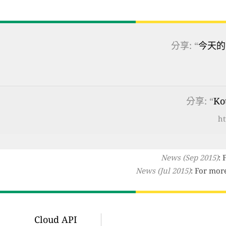
分享: “
今天的
分享: “
K
ht
News (Sep 2015)
: 
News (Jul 2015)
: For mor
Cloud API