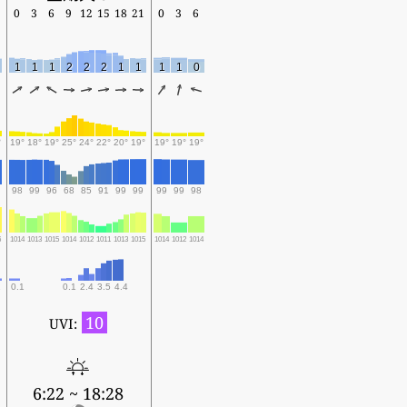
0
3
6
9
12
15
18
21
0
3
6
1
1
1
2
2
2
1
1
1
1
0
°
19°
18°
19°
25°
24°
22°
20°
19°
19°
19°
19°
98
99
96
68
85
91
99
99
99
99
98
6
1014
1013
1015
1014
1012
1011
1013
1015
1014
1012
1014
0.1
0.1
2.4
3.5
4.4
10
UVI:
6:22 ~ 18:28