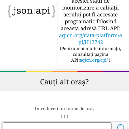
acestei stații de
monitorizare a calității
aerului pot fi accesate
programatic folosind
această adresă URL API:
aqicn.org/data-platform/a
pi/H12742
(
Pentru mai multe informații,
consultați pagina
API:
aqicn.org/api/
)
Cauți alt oraș?
Introduceți un nume de oraș
↓ ↓ ↓