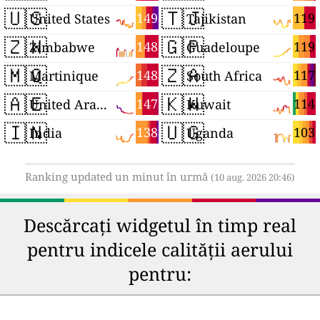
🇺🇸
🇹🇯
149
119
United States
Tajikistan
🇿🇼
🇬🇵
148
119
Zimbabwe
Guadeloupe
🇲🇶
🇿🇦
148
117
Martinique
South Africa
🇦🇪
🇰🇼
147
114
United Arab Emirates
Kuwait
🇮🇳
🇺🇬
138
103
India
Uganda
Ranking updated un minut în urmă
(10 aug. 2026 20:46)
Descărcați widgetul în timp real
pentru indicele calității aerului
pentru: