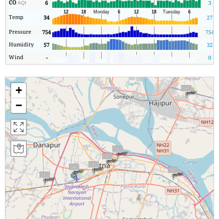
CO
6
3
AQI
Temp
34
27
Pressure
754
754
Humidity
57
32
Wind
-
0
+
−