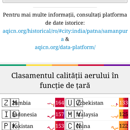
Pentru mai multe informații, consultați platforma
de date istorice:
aqicn.org/historical/ro/#city:india/patna/samanpur
a
&
aqicn.org/data-platform/
Clasamentul calității aerului în
funcție de țară
🇿🇲
🇺🇿
164
133
Zambia
Uzbekistan
🇮🇩
🇲🇾
157
125
Indonesia
Malaysia
🇵🇰
🇨🇳
153
122
Pakistan
China