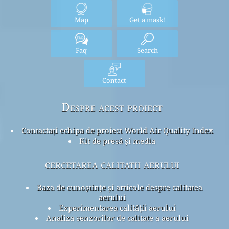
Map
Get a mask!
Faq
Search
Contact
Despre acest proiect
Contactați echipa de proiect World Air Quality Index
Kit de presă și media
cercetarea calitatii aerului
Baza de cunoștințe și articole despre calitatea
aerului
Experimentarea calității aerului
Analiza senzorilor de calitate a aerului