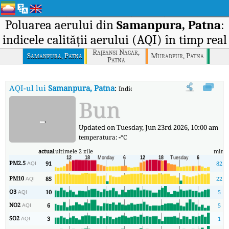
Poluarea aerului din
Samanpura, Patna
:
indicele calității aerului (AQI) în timp real
Rajbansi Nagar,
Samanpura, Patna
Muradpur, Patna
Patna
AQI-ul lui
Samanpura, Patna
:
Indicele calității aerului (AQI) în tim
Bun
-
Updated on Tuesday, Jun 23rd 2026, 10:00 am
temperatura:
-
°C
actual
ultimele 2 zile
min
PM2.5
91
82
AQI
PM10
85
22
AQI
O3
10
5
AQI
NO2
6
5
AQI
SO2
3
1
AQI