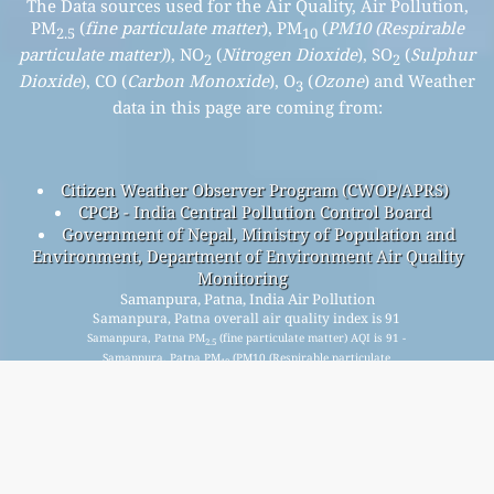
The Data sources used for the Air Quality, Air Pollution,
PM
(
fine particulate matter
), PM
(
PM10 (Respirable
2.5
10
particulate matter)
), NO
(
Nitrogen Dioxide
), SO
(
Sulphur
2
2
Dioxide
), CO (
Carbon Monoxide
), O
(
Ozone
) and Weather
3
data in this page are coming from:
Citizen Weather Observer Program (CWOP/APRS)
CPCB - India Central Pollution Control Board
Government of Nepal, Ministry of Population and
Environment, Department of Environment Air Quality
Monitoring
Samanpura, Patna, India Air Pollution
Samanpura, Patna overall air quality index is 91
Samanpura, Patna PM
(fine particulate matter) AQI is 91 -
2.5
Samanpura, Patna PM
(PM10 (Respirable particulate
10
matter)) AQI is 85 - Samanpura, Patna NO
(Nitrogen
2
Dioxide) AQI is 6 - Samanpura, Patna SO
(Sulphur Dioxide)
2
AQI is 3 - Samanpura, Patna O
(Ozone) AQI is 10 -
3
Samanpura, Patna CO (Carbon Monoxide) AQI is 6 -