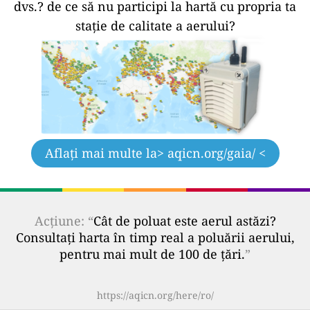
dvs.?
de ce să nu participi la hartă cu propria ta
stație de calitate a aerului?
Aflați mai multe la
> aqicn.org/gaia/ <
Acțiune: “
Cât de poluat este aerul astăzi?
Consultați harta în timp real a poluării aerului,
pentru mai mult de 100 de țări.
”
https://aqicn.org/here/ro/