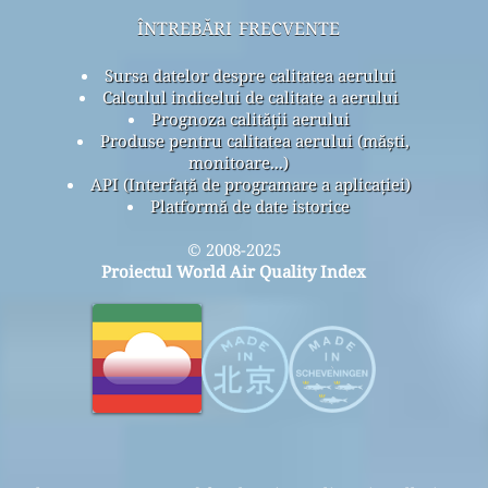
întrebări frecvente
Sursa datelor despre calitatea aerului
Calculul indicelui de calitate a aerului
Prognoza calității aerului
Produse pentru calitatea aerului (măști,
monitoare...)
API (Interfață de programare a aplicației)
Platformă de date istorice
© 2008-2025
Proiectul World Air Quality Index