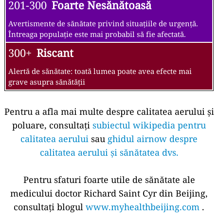
201-300
Foarte Nesănătoasă
Avertismente de sănătate privind situațiile de urgență.
Întreaga populație este mai probabil să fie afectată.
300+
Riscant
Alertă de sănătate: toată lumea poate avea efecte mai
grave asupra sănătății
Pentru a afla mai multe despre calitatea aerului și
poluare, consultați
subiectul wikipedia pentru
calitatea aerului
sau
ghidul airnow despre
calitatea aerului și sănătatea dvs.
Pentru sfaturi foarte utile de sănătate ale
medicului doctor Richard Saint Cyr din Beijing,
consultați blogul
www.myhealthbeijing.com
.