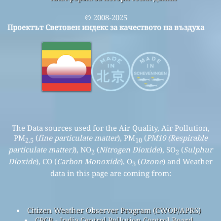
© 2008-2025
Проектът Световен индекс за качеството на въздуха
The Data sources used for the Air Quality, Air Pollution,
PM
(
fine particulate matter
), PM
(
PM10 (Respirable
2.5
10
particulate matter)
), NO
(
Nitrogen Dioxide
), SO
(
Sulphur
2
2
Dioxide
), CO (
Carbon Monoxide
), O
(
Ozone
) and Weather
3
data in this page are coming from:
Citizen Weather Observer Program (CWOP/APRS)
CPCB - India Central Pollution Control Board