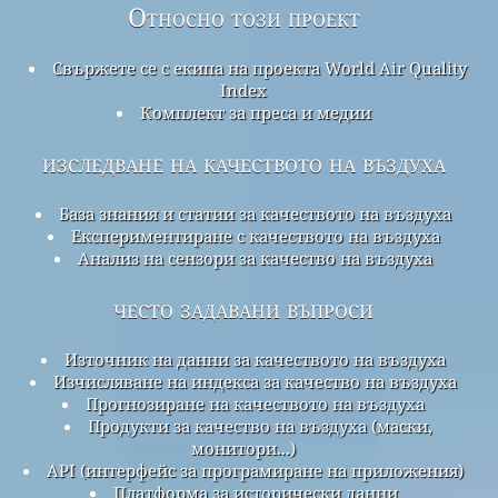
Относно този проект
Свържете се с екипа на проекта World Air Quality
Index
Комплект за преса и медии
изследване на качеството на въздуха
База знания и статии за качеството на въздуха
Експериментиране с качеството на въздуха
Анализ на сензори за качество на въздуха
често задавани въпроси
Източник на данни за качеството на въздуха
Изчисляване на индекса за качество на въздуха
Прогнозиране на качеството на въздуха
Продукти за качество на въздуха (маски,
монитори...)
API (интерфейс за програмиране на приложения)
Платформа за исторически данни