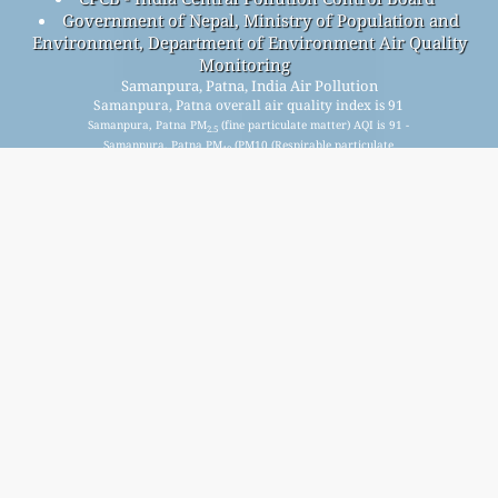
Government of Nepal, Ministry of Population and
Environment, Department of Environment Air Quality
Monitoring
Samanpura, Patna, India Air Pollution
Samanpura, Patna overall air quality index is 91
Samanpura, Patna PM
(fine particulate matter) AQI is 91 -
2.5
Samanpura, Patna PM
(PM10 (Respirable particulate
10
matter)) AQI is 85 - Samanpura, Patna NO
(Nitrogen
2
Dioxide) AQI is 6 - Samanpura, Patna SO
(Sulphur Dioxide)
2
AQI is 3 - Samanpura, Patna O
(Ozone) AQI is 10 -
3
Samanpura, Patna CO (Carbon Monoxide) AQI is 6 -
Регистрирайте се за нашия безплатен месечен
пощенски списък и получавайте известия, когато са
налични нови статии.
Изпращане
This page has been generated on Thursday, Aug 6th 2026, 09:20 am CST from jp2n