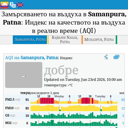
Замърсяването на въздуха в
Samanpura,
Patna
: Индекс на качеството на въздуха
в реално време (AQI)
Rajbansi Nagar,
Samanpura, Patna
Muradpur, Patna
Patna
AQI на
Samanpura, Patna
:
Индекс на качеството на въздуха в реа
добре
-
Updated on Tuesday, Jun 23rd 2026, 10:00 am
температура:
-
°C
текущ
последните 2 дни
мин
PM2.5
91
82
AQI
PM10
85
22
AQI
O3
10
5
AQI
NO2
6
5
AQI