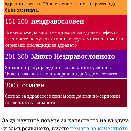
здравни ефекти. Обществеността не е вероятно да
бъде засегната.
151-200
нездравословен
Всеки може да започне да изпитва здравни ефекти;
членовете на чувствителните групи могат да имат по-
сериозни последици за здравето
201-300
Много Нездравословното
Здравни предупреждения за аварийни условия.
Цялото население е по-вероятно да бъде засегнато.
300+
опасен
Сигнал за здравето: всеки може да има по-сериозни
последици за здравето
За да научите повече за качеството на въздуха
и замърсяването, вижте
темата за качеството