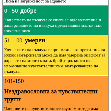
Нива на загриженост за здравето
0 - 50
добре
Качеството на въздуха се счита за задоволително и
замърсяването на въздуха представлява малък или
никакъв риск
51 -100
умерен
Качеството на въздуха е приемливо; въпреки това за
някои замърсители може да има умерена опасност за
здравето на много малък брой хора, които са
необичайно чувствителни към замърсяването на
въздуха.
101-150
Нездравословна за чувствителни
групи
Членовете на чувствителните групи могат да имат