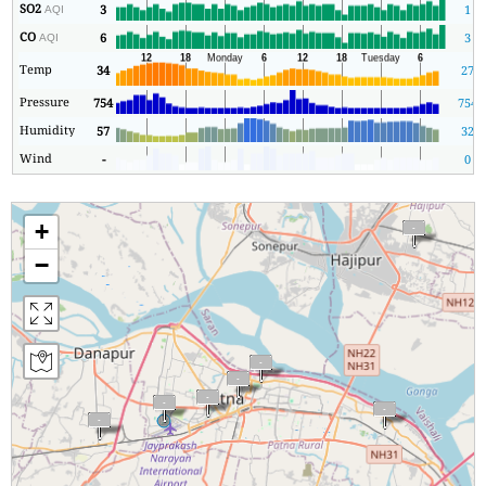
SO2
3
1
AQI
CO
6
3
AQI
Temp
34
27
Pressure
754
754
Humidity
57
32
Wind
-
0
+
−