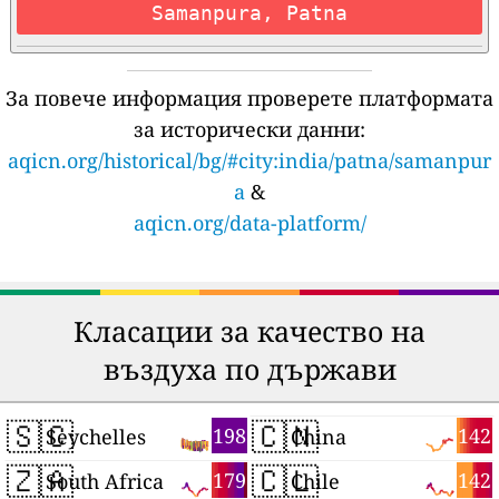
Samanpura, Patna
За повече информация проверете платформата
за исторически данни:
aqicn.org/historical/bg/#city:india/patna/samanpur
a
&
aqicn.org/data-platform/
Класации за качество на
въздуха по държави
🇸🇨
🇨🇳
198
142
Seychelles
China
🇿🇦
🇨🇱
179
142
South Africa
Chile