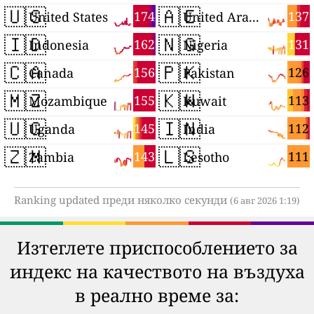
🇺🇸
🇦🇪
174
137
United States
United Arab Emirates
🇮🇩
🇳🇬
162
131
Indonesia
Nigeria
🇨🇦
🇵🇰
156
126
Canada
Pakistan
🇲🇿
🇰🇼
155
113
Mozambique
Kuwait
🇺🇬
🇮🇳
145
112
Uganda
India
🇿🇲
🇱🇸
143
111
Zambia
Lesotho
Ranking updated преди няколко секунди
(6 авг 2026 1:19)
Изтеглете приспособлението за
индекс на качеството на въздуха
в реално време за: