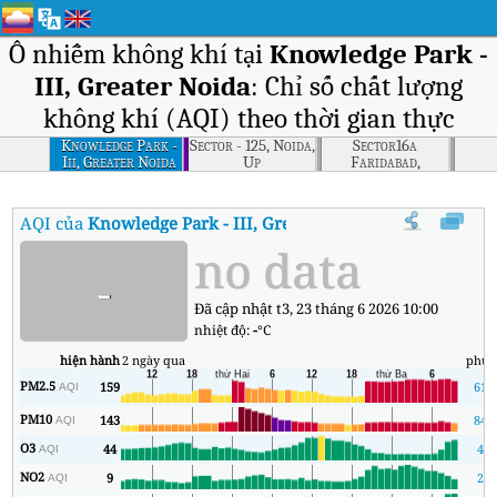
Ô nhiễm không khí tại
Knowledge Park -
III, Greater Noida
: Chỉ số chất lượng
không khí (AQI) theo thời gian thực
Knowledge Park -
Sector - 125, Noida,
Sector16a
Iii, Greater Noida
Up
Faridabad,
Faridabad
AQI của
Knowledge Park - III, Greater Noida
:
Chỉ số chất lượng 
no data
-
Đã cập nhật t3, 23 tháng 6 2026 10:00
nhiệt độ:
-
°C
hiện hành
2 ngày qua
phút
PM2.5
159
61
AQI
PM10
143
84
AQI
O3
44
4
AQI
NO2
9
2
AQI