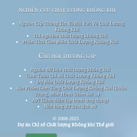
nghiên cứu chất lượng không khí
Nguồn Cấp Thông Tin Và Bài Viết Về Chất Lượng
Không Khí
Thí nghiệm chất lượng không khí
Phân Tích Cảm Biến Chất Lượng Không Khí
Câu hỏi thường gặp
nguồn dữ liệu chất lượng không khí
Tính Toán Chỉ Số Chất Lượng Không Khí
Dự Báo Chất Lượng Không Khí
Sản Phẩm Làm Tăng Chất Lượng Không Khí (khẩu
Trang, Màn Hình Giám Sát ...)
API (Giao diện lập trình ứng dụng)
Nền tảng dữ liệu lịch sử
© 2008-2025
Dự án Chỉ số Chất lượng Không khí Thế giới