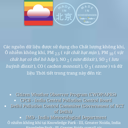
Các nguồn dữ liệu được sử dụng cho Chất lượng không khí,
Ô nhiễm không khí, PM
(
vật chất hạt mịn
), PM
(
vật
2.5
10
chất hạt có thể hô hấp
), NO
(
nitơ điôxít
), SO
(
lưu
2
2
huỳnh đioxit
), CO (
cacbon monoxit
), O
(
ozone
) và dữ
3
liệu Thời tiết trong trang này đến từ:
Citizen Weather Observer Program (CWOP/APRS)
CPCB - India Central Pollution Control Board
Delhi Pollution Control Commitee (Government of NCT
of Delhi)
IMD - India Meteorological Department
Ô nhiễm không khí tại Knowledge Park - III, Greater Noida, India
Knowledge Park - III, Greater Noida overall air