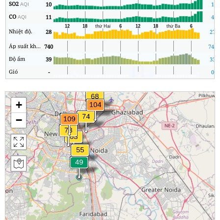
SO2
10
1
AQI
CO
11
4
AQI
Nhiệt độ.
28
27
Áp suất không khí
740
740
Độ ẩm
39
33
Gió
-
0
+
−