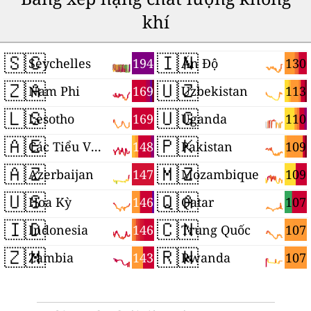
khí
🇸🇨
🇮🇳
194
130
Seychelles
Ấn Độ
🇿🇦
🇺🇿
169
113
Nam Phi
Uzbekistan
🇱🇸
🇺🇬
169
110
Lesotho
Uganda
🇦🇪
🇵🇰
148
109
Các Tiểu Vương quốc Ả Rập Thống nhất
Pakistan
🇦🇿
🇲🇿
147
109
Azerbaijan
Mozambique
🇺🇸
🇶🇦
146
107
Hoa Kỳ
Qatar
🇮🇩
🇨🇳
146
107
Indonesia
Trung Quốc
🇿🇲
🇷🇼
143
107
Zambia
Rwanda