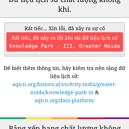
khí.
Rất tiếc... Xin lỗi, đã xảy ra sự cố
Rất tiếc, đã xảy ra lỗi khi tải dữ liệu lịch sử
Knowledge Park - III, Greater Noida
Để biết thêm thông tin, hãy kiểm tra nền tảng dữ
liệu lịch sử:
aqicn.org/historical/vn/#city:india/greater-
noida/knowledge-park-iii
&
aqicn.org/data-platform/
Bảng xếp hạng chất lượng không