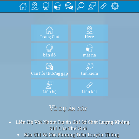
Trang Chủ
Here
bản đồ
mặt nạ
Câu hỏi thường gặp
tìm kiếm
Liên hệ
Liên kết
Về dự án này
Liên Hệ Với Nhóm Dự án Chỉ Số Chất Lượng Không
Khí Của Thế Giới
Báo Chí Và Các Phương Tiện Truyền Thông