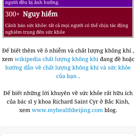
người đều bị ảnh hưởng.
300+
Nguy hiểm
Cảnh báo sức khỏe: tất cả mọi người có thể chịu tác động
nghiêm trọng đến sức khỏe
Để biết thêm về ô nhiễm và chất lượng không khí ,
xem
wikipedia chất lượng không khí
đang đề hoặc
hướng dẫn về chất lượng không khí và sức khỏe
của bạn
.
Để biết những lời khuyên về sức khỏe rất hữu ích
của bác sĩ y khoa Richard Saint Cyr ở Bắc Kinh,
xem
www.myhealthbeijing.com
blog.