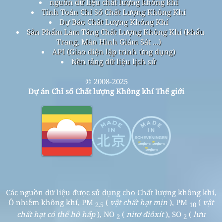
nguồn dữ liệu chất lượng không khí
Tính Toán Chỉ Số Chất Lượng Không Khí
Dự Báo Chất Lượng Không Khí
Sản Phẩm Làm Tăng Chất Lượng Không Khí (khẩu
Trang, Màn Hình Giám Sát ...)
API (Giao diện lập trình ứng dụng)
Nền tảng dữ liệu lịch sử
© 2008-2025
Dự án Chỉ số Chất lượng Không khí Thế giới
Các nguồn dữ liệu được sử dụng cho Chất lượng không khí,
Ô nhiễm không khí, PM
(
vật chất hạt mịn
), PM
(
vật
2.5
10
chất hạt có thể hô hấp
), NO
(
nitơ điôxít
), SO
(
lưu
2
2