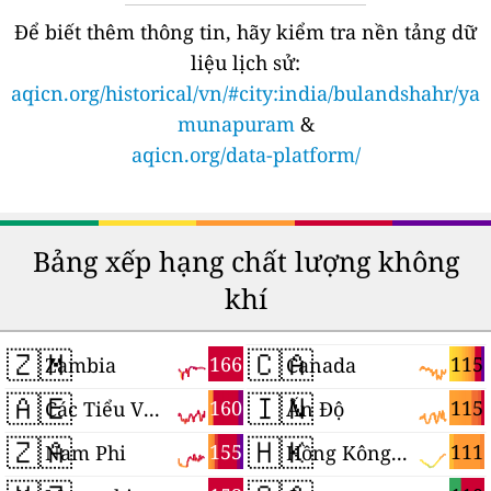
Để biết thêm thông tin, hãy kiểm tra nền tảng dữ
liệu lịch sử:
aqicn.org/historical/vn/#city:india/bulandshahr/ya
munapuram
&
aqicn.org/data-platform/
Bảng xếp hạng chất lượng không
khí
🇿🇲
🇨🇦
166
115
Zambia
Canada
🇦🇪
🇮🇳
160
115
Các Tiểu Vương quốc Ả Rập Thống nhất
Ấn Độ
🇿🇦
🇭🇰
155
111
Nam Phi
Hồng Kông, Trung Quốc