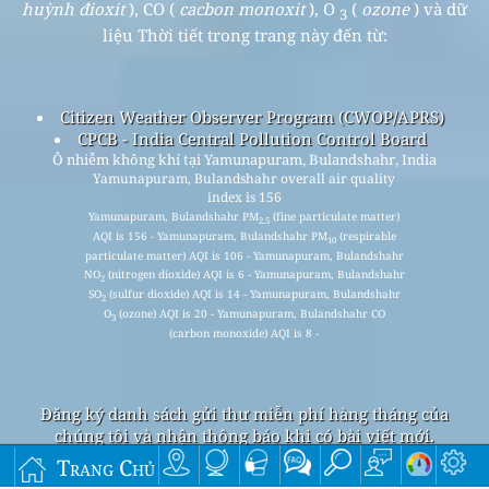
huỳnh đioxit
), CO (
cacbon monoxit
), O
(
ozone
) và dữ
3
liệu Thời tiết trong trang này đến từ:
Citizen Weather Observer Program (CWOP/APRS)
CPCB - India Central Pollution Control Board
Ô nhiễm không khí tại Yamunapuram, Bulandshahr, India
Yamunapuram, Bulandshahr overall air quality
index is 156
Yamunapuram, Bulandshahr PM
(fine particulate matter)
2.5
AQI is 156 - Yamunapuram, Bulandshahr PM
(respirable
10
particulate matter) AQI is 106 - Yamunapuram, Bulandshahr
NO
(nitrogen dioxide) AQI is 6 - Yamunapuram, Bulandshahr
2
SO
(sulfur dioxide) AQI is 14 - Yamunapuram, Bulandshahr
2
O
(ozone) AQI is 20 - Yamunapuram, Bulandshahr CO
3
(carbon monoxide) AQI is 8 -
Đăng ký danh sách gửi thư miễn phí hàng tháng của
chúng tôi và nhận thông báo khi có bài viết mới.
Trang Chủ
nộp