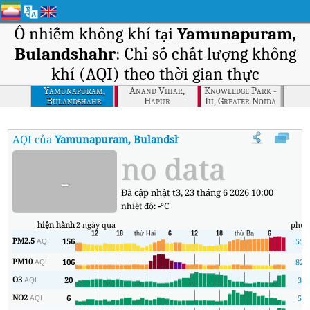
Ô nhiễm không khí tại
Yamunapuram,
Bulandshahr
: Chỉ số chất lượng không
khí (AQI) theo thời gian thực
Yamunapuram,
Anand Vihar,
Knowledge Park -
Bulandshahr
Hapur
Iii, Greater Noida
AQI của
Yamunapuram, Bulandshahr
:
Chỉ số chất lượng không k
no data
-
Đã cập nhật t3, 23 tháng 6 2026 10:00
nhiệt độ:
-
°C
hiện hành
2 ngày qua
phút
PM2.5
156
55
AQI
PM10
106
82
AQI
O3
20
3
AQI
NO2
6
5
AQI