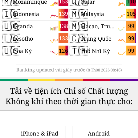
🇲🇿
🇶🇦
153
110
Mozambique
Qatar
🇮🇩
🇲🇾
139
105
Indonesia
Malaysia
🇺🇬
🇲🇴
138
99
Uganda
Macao, Trung Quốc
🇱🇸
🇨🇳
133
99
Lesotho
Trung Quốc
🇺🇸
🇹🇷
126
99
Hoa Kỳ
Thổ Nhĩ Kỳ
Ranking updated vài giây trước
(8 Th08 2026 08:46)
Tải về tiện ích Chỉ số Chất lượng
Không khí theo thời gian thực cho:
iPhone & iPad
Android