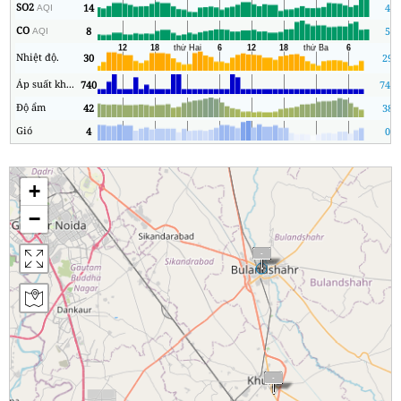
SO2
14
4
AQI
CO
8
5
AQI
Nhiệt độ.
30
29
Áp suất không khí
740
740
Độ ẩm
42
38
Gió
4
0
+
−