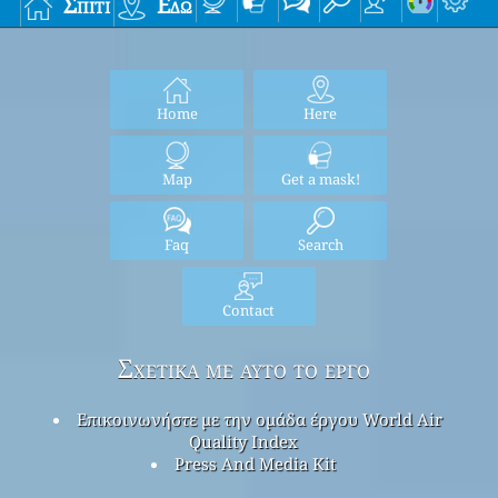
Σπίτι
Εδώ
Home
Here
Map
Get a mask!
Faq
Search
Contact
Σχετικά με αυτό το έργο
Επικοινωνήστε με την ομάδα έργου World Air
Quality Index
Press And Media Kit