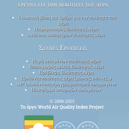
έρευνα για την ποιότητα του αέρα
Γνωσιακή βάση και άρθρα για την ποιότητα του
αέρα
Πειραματισμός Ποιότητας Αέρα
Ανάλυση αισθητήρων ποιότητας αέρα
Συχνές Ερωτήσεις
Πηγή δεδομένων ποιότητας αέρα
Υπολογισμός Δείκτη Ποιότητας Αέρα
Πρόβλεψη Ποιότητας Αέρα
Προϊόντα ποιότητας αέρα (μάσκες, οθόνες…)
API (Διασύνδεση προγραμματισμού εφαρμογών)
Πλατφόρμα ιστορικών δεδομένων
© 2008-2025
Το έργο World Air Quality Index Project