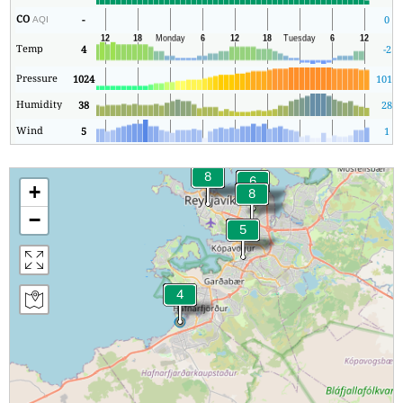
CO
-
0
AQI
Temp
4
-2
Pressure
1024
1011
Humidity
38
28
Wind
5
1
+
−