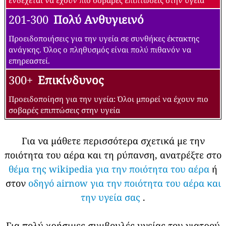
ενδέχεται να έχουν πιο σοβαρές επιπτώσεις στην υγεία
201-300
Πολύ Ανθυγιεινό
Προειδοποιήσεις για την υγεία σε συνθήκες έκτακτης
ανάγκης. Όλος ο πληθυσμός είναι πολύ πιθανόν να
επηρεαστεί.
300+
Επικίνδυνος
Προειδοποίηση για την υγεία: Όλοι μπορεί να έχουν πιο
σοβαρές επιπτώσεις στην υγεία
Για να μάθετε περισσότερα σχετικά με την
ποιότητα του αέρα και τη ρύπανση, ανατρέξτε στο
θέμα της wikipedia για την ποιότητα του αέρα
ή
στον
οδηγό airnow για την ποιότητα του αέρα και
την υγεία σας
.
Για πολύ χρήσιμες συμβουλές υγείας του γιατρού