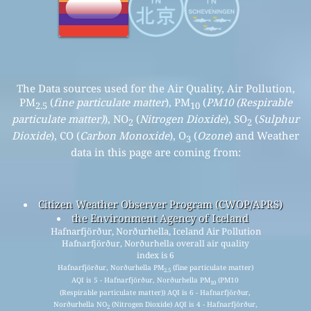
The Data sources used for the Air Quality, Air Pollution,
PM
(
fine particulate matter
), PM
(
PM10 (Respirable
2.5
10
particulate matter)
), NO
(
Nitrogen Dioxide
), SO
(
Sulphur
2
2
Dioxide
), CO (
Carbon Monoxide
), O
(
Ozone
) and Weather
3
data in this page are coming from:
Citizen Weather Observer Program (CWOP/APRS)
the Environment Agency of Iceland
Hafnarfjörður, Norðurhella, Iceland Air Pollution
Hafnarfjörður, Norðurhella overall air quality
index is 6
Hafnarfjörður, Norðurhella PM
(fine particulate matter)
2.5
AQI is 5 - Hafnarfjörður, Norðurhella PM
(PM10
10
(Respirable particulate matter)) AQI is 6 - Hafnarfjörður,
Norðurhella NO
(Nitrogen Dioxide) AQI is 4 - Hafnarfjörður,
2