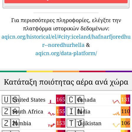
Για περισσότερες πληροφορίες, ελέγξτε την
πλατφόρμα ιστορικών δεδομένων:
aqicn.org/historical/el/#city:iceland/hafnarfjoredhu
r--noredhurhella
&
aqicn.org/data-platform/
Κατάταξη ποιότητας αέρα ανά χώρα
🇺🇸
🇨🇦
165
131
United States
Canada
🇿🇦
🇮🇳
155
110
South Africa
India
🇿🇲
🇹🇯
153
106
Zambia
Tajikistan