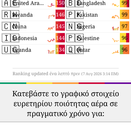
🇦🇪
🇧🇩
150
99
United Arab Emirates
Bangladesh
🇷🇼
🇵🇰
146
99
Rwanda
Pakistan
🇨🇳
🇳🇬
145
97
China
Nigeria
🇮🇩
🇵🇸
144
96
Indonesia
Palestine
🇺🇬
🇶🇦
134
96
Uganda
Qatar
Ranking updated ένα λεπτό πριν
(7 Αυγ 2026 3:14 ΠΜ)
Κατεβάστε το γραφικό στοιχείο
ευρετηρίου ποιότητας αέρα σε
πραγματικό χρόνο για: