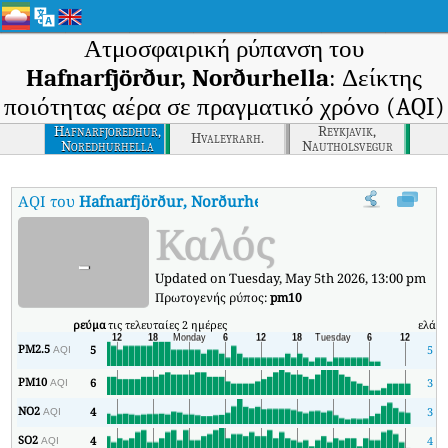
Ατμοσφαιρική ρύπανση του
Hafnarfjörður, Norðurhella
: Δείκτης
ποιότητας αέρα σε πραγματικό χρόνο (AQI)
Hafnarfjoredhur,
Reykjavik,
Hvaleyrarh.
Noredhurhella
Nautholsvegur
AQI του
Hafnarfjörður, Norðurhella
:
Δείκτης ποιότητας αέρα σε 
Καλός
-
Updated on Tuesday, May 5th 2026, 13:00 pm
Πρωτογενής ρύπος:
pm10
ρεύμα
τις τελευταίες 2 ημέρες
ελάχ
PM2.5
5
5
AQI
PM10
6
3
AQI
NO2
4
3
AQI
SO2
4
4
AQI