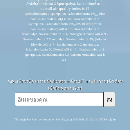
Százhalombatta 2 Sportpálya, Százhalombatta
overall air quality index is 17
Százhalombatta 2 Sportpálya, Százhalombatta PM
(fine
2.5
particulate matter) AQI is n/a - Százhalombatta 2
Sportpálya, Százhalombatta PM
(PM10 (Respirable
10
particulate matter)) AQI is 17 - Százhalombatta 2
Sportpálya, Százhalombatta NO
(Nitrogen Dioxide) AQI is 9 -
2
Százhalombatta 2 Sportpálya, Százhalombatta SO
(Sulphur
2
Dioxide) AQI is 7 - Százhalombatta 2 Sportpálya,
Százhalombatta O
(Ozone) AQI is 10 - Százhalombatta 2
3
Sportpálya, Százhalombatta CO (Carbon Monoxide) AQI is
n/a -
ลงทะเบียนเพื่อรับรายชื่ออีเมลรายเดือนฟรี และรับการแจ้งเตือน
เมื่อมีบทความใหม่
ส่ง
This page has been generated on Monday, Aug 10th 2026, 12:20 pm CST from jp2n