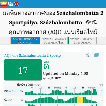
มลพิษทางอากาศของ
Százhalombatta 2
Sportpálya, Százhalombatta
: ดัชนี
คุณภาพอากาศ (AQI) แบบเรียลไทม์
Szazhalombatta 2
Szazhalombatta 1
Szazhalombatta 3
Sportpalya,
Buzavirag Ter,
Liszt Ferenc
Szazhalombatta
Szazhalombatta
Setany,
Szazhalombatta
AQI ของ
Százhalombatta 2 Sportpálya, Százhalombatta
:
ดัชนี
ดี
17
Updated on Monday 4:00
อุณหภูมิ:
18
°C
ปัจจุบัน
2 วันที่ผ่านมา
นาที
PM10
17
7
AQI
O3
10
10
AQI