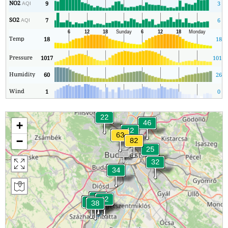
NO2
9
3
AQI
SO2
7
6
AQI
Temp
18
18
Pressure
1017
1016
Humidity
60
26
Wind
1
0
+
−