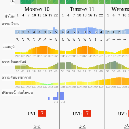
O
3
Monday 10
Tuesday 11
Wednes
1
4
7
10
13
16
19
22
1
4
7
10
13
16
19
22
1
4
7
10
ชั่วโมง
ความเร็วลม
3
3
4
4
4
3
2
5
4
4
5
6
8
9
6
4
2
1
2
3
อุณหภูมิ
20°
18°
24°
32°
35°
36°
30°
26°
23°
22°
28°
33°
36°
34°
27°
23°
21°
18°
22°
28°
ความชื้นสัมพัทธ์
36
41
29
19
18
18
27
46
54
56
39
24
19
21
32
40
51
60
46
29
ความดันบรรยากาศ
1018
1017
1017
1017
1015
1013
1013
1015
1015
1016
1016
1016
1016
1016
1017
1019
1020
1022
1023
1023
1
ปริมาณน้ำฝนทั้งหมด
0.1
0.3
7
7
UVI:
UVI:
UVI: