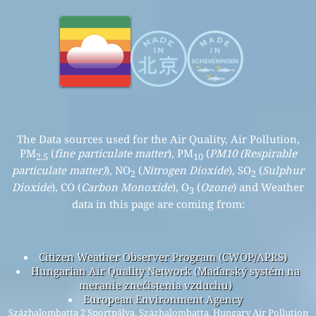
The Data sources used for the Air Quality, Air Pollution,
PM
(
fine particulate matter
), PM
(
PM10 (Respirable
2.5
10
particulate matter)
), NO
(
Nitrogen Dioxide
), SO
(
Sulphur
2
2
Dioxide
), CO (
Carbon Monoxide
), O
(
Ozone
) and Weather
3
data in this page are coming from:
Citizen Weather Observer Program (CWOP/APRS)
Hungarian Air Quality Network (Maďarský systém na
meranie znečistenia vzduchu)
European Environment Agency
Százhalombatta 2 Sportpálya, Százhalombatta, Hungary Air Pollution