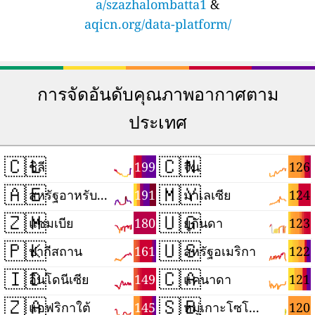
a/szazhalombatta1
&
aqicn.org/data-platform/
การจัดอันดับคุณภาพอากาศตาม
ประเทศ
🇨🇱
🇨🇳
199
126
ชิลี
จีน
🇦🇪
🇲🇾
191
124
สหรัฐอาหรับเอมิเรตส์
มาเลเซีย
🇿🇲
🇺🇬
180
123
แซมเบีย
ยูกันดา
🇵🇰
🇺🇸
161
122
ปากีสถาน
สหรัฐอเมริกา
🇮🇩
🇨🇦
149
121
อินโดนีเซีย
แคนาดา
🇿🇦
🇸🇧
145
120
แอฟริกาใต้
หมู่เกาะโซโลมอน