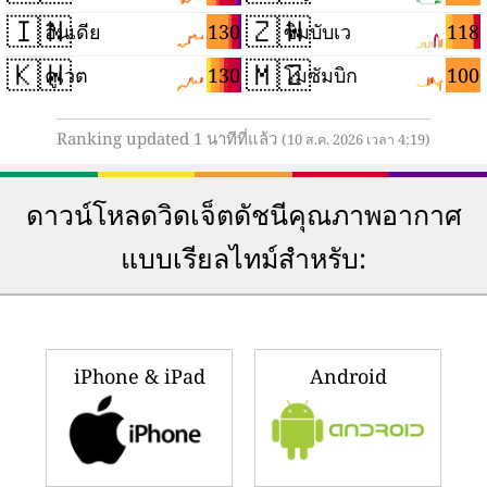
🇮🇳
🇿🇼
130
118
อินเดีย
ซิมบับเว
🇰🇼
🇲🇿
130
100
คูเวต
โมซัมบิก
Ranking updated 1 นาทีที่แล้ว
(10 ส.ค. 2026 เวลา 4:19)
ดาวน์โหลดวิดเจ็ตดัชนีคุณภาพอากาศ
แบบเรียลไทม์สำหรับ:
iPhone & iPad
Android