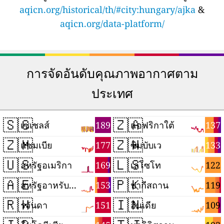
aqicn.org/historical/th/#city:hungary/ajka
&
aqicn.org/data-platform/
การจัดอันดับคุณภาพอากาศตาม
ประเทศ
🇸🇨
🇿🇦
189
137
เซเชลส์
แอฟริกาใต้
🇿🇲
🇿🇼
177
133
แซมเบีย
ซิมบับเว
🇺🇸
🇱🇸
169
122
สหรัฐอเมริกา
เลโซโท
🇦🇪
🇵🇰
153
119
สหรัฐอาหรับเอมิเรตส์
ปากีสถาน
🇷🇼
🇮🇳
151
109
รวันดา
อินเดีย