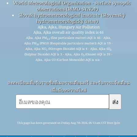
World Meteorological Organization - surface synoptic
observations (WMO-SYNOP)
Slovak hydrometeorological institute (Slovenský
hydrometeorologický ústav)
Ajka, Ajka, Hungary Air Pollution
Ajka, Ajka overall air quality index is 46
Ajka, Ajka PM
(fine particulate matter) AQI is 46 - Ajka,
2.5
Ajka PM
(PM10 (Respirable particulate matter)) AQI is 19 -
10
Ajka, Ajka NO
(Nitrogen Dioxide) AQI is 4 - Ajka, Ajka SO
2
2
(Sulphur Dioxide) AQI is 3 - Ajka, Ajka O
(Ozone) AQI is 39 -
3
Ajka, Ajka CO (Carbon Monoxide) AQI is n/a -
ลงทะเบียนเพื่อรับรายชื่ออีเมลรายเดือนฟรี และรับการแจ้งเตือน
เมื่อมีบทความใหม่
ส่ง
This page has been generated on Friday, Aug 7th 2026, 06:13 am CST from jp2n