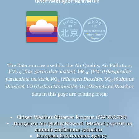
โครงการดัชนีคุณภาพอากาศโลก
The Data sources used for the Air Quality, Air Pollution,
PM
(
fine particulate matter
), PM
(
PM10 (Respirable
2.5
10
particulate matter)
), NO
(
Nitrogen Dioxide
), SO
(
Sulphur
2
2
Dioxide
), CO (
Carbon Monoxide
), O
(
Ozone
) and Weather
3
data in this page are coming from:
Citizen Weather Observer Program (CWOP/APRS)
Hungarian Air Quality Network (Maďarský systém na
meranie znečistenia vzduchu)
European Environment Agency