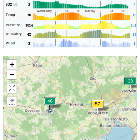
SO2
3
2
AQI
Temp
30
19
Pressure
1014
1013
Humidity
42
14
Wind
3
1
+
−