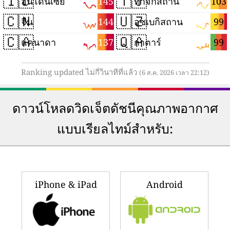
🇮🇩
🇹🇯
145
103
อินโดนีเซีย
ทาจิกิสถาน
🇨🇳
🇺🇿
144
99
จีน
อุซเบกิสถาน
🇨🇦
🇶🇦
137
99
แคนาดา
กาตาร์
Ranking updated ไม่กี่วินาทีที่แล้ว
(6 ส.ค. 2026 เวลา 22:12)
ดาวน์โหลดวิดเจ็ตดัชนีคุณภาพอากาศ
แบบเรียลไทม์สำหรับ:
iPhone & iPad
Android