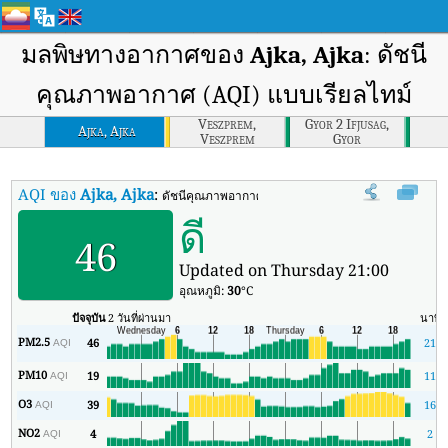
มลพิษทางอากาศของ
Ajka, Ajka
: ดัชนี
คุณภาพอากาศ (AQI) แบบเรียลไทม์
Veszprem,
Gyor 2 Ifjusag,
Ajka, Ajka
Veszprem
Gyor
AQI ของ
Ajka, Ajka
:
ดัชนีคุณภาพอากาศ (AQI) แบบเรียลไทม์ของ Ajka, Ajk
ดี
46
Updated on Thursday 21:00
อุณหภูมิ:
30
°C
ปัจจุบัน
2 วันที่ผ่านมา
นาที
PM2.5
46
21
AQI
PM10
19
11
AQI
O3
39
16
AQI
NO2
4
2
AQI