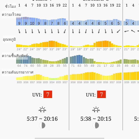
1
4
7
10
13
16
19
22
1
4
7
10
13
16
19
22
1
4
ชั่วโมง
ความเร็วลม
9
9
10
9
8
7
8
6
4
4
4
4
6
5
6
5
5
4
อุณหภูมิ
24°
22°
24°
26°
30°
33°
28°
23°
19°
18°
23°
22°
31°
33°
26°
21°
21°
20°
2
ความชื้นสัมพัทธ์
64
74
60
55
38
28
35
55
71
83
55
49
21
17
22
35
46
43
ความดันบรรยากาศ
1015
1016
1017
1018
1015
1014
1015
1017
1018
1018
1019
1020
1018
1016
1017
1019
1019
1020
1
7
7
UVI:
UVI:
5:37 ~ 20:16
5:38 ~ 20:15
5