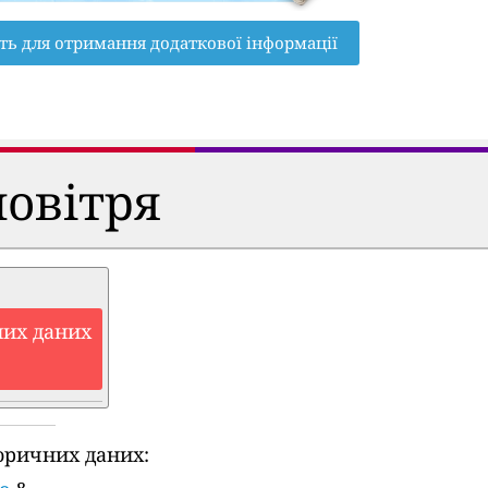
ть для отримання додаткової інформації
повітря
них даних
оричних даних: