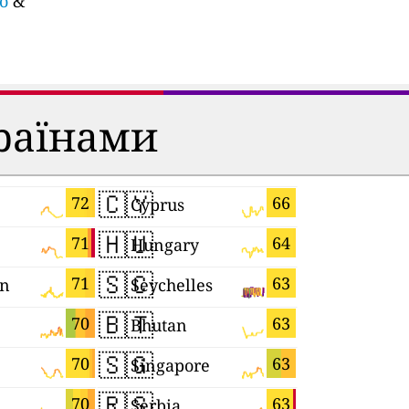
ao
&
країнами
🇨🇾
🇲🇬
72
66
Cyprus
Madagasc
🇭🇺
🇹🇼
71
64
Hungary
Taiwan
🇸🇨
🇹🇭
71
63
n
Seychelles
Thailand
🇧🇹
🇸🇮
70
63
Bhutan
Slovenia
🇸🇬
🇮🇱
70
63
Singapore
Israel
🇷🇸
🇭🇷
70
63
Serbia
Croatia