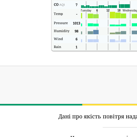
CO
7
AQI
Temp
-
Pressure
1013
Humidity
98
Wind
6
Rain
1
Дані про якість повітря над