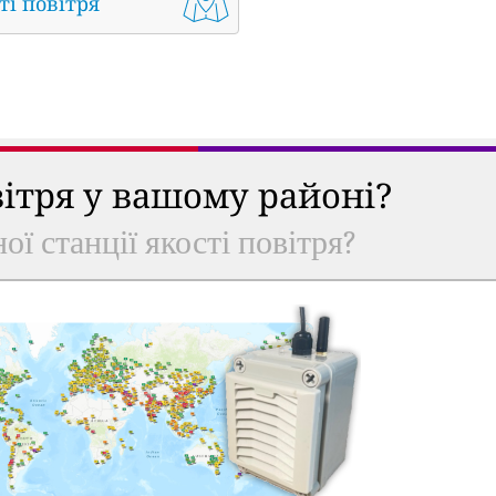
ті повітря
вітря у вашому районі?
ої станції якості повітря?