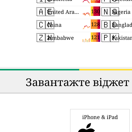
🇦🇪
🇳🇬
130
United Arab Emirates
Nigeria
🇨🇳
🇧🇩
128
China
Bangla
🇿🇼
🇵🇰
121
Zimbabwe
Pakista
Завантажте віджет і
iPhone & iPad