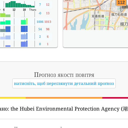
7
12
-0
13
1006
1013
54
98
2
6
0
1
Прогноз якості повітря
натисніть, щоб переглянути детальний прогноз
ано:
the Hubei Environmental Protection Agenc