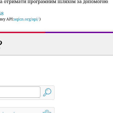
ожна отримати програмним шляхом за допомогою
58
ку API:
aqicn.org/api/
)
?