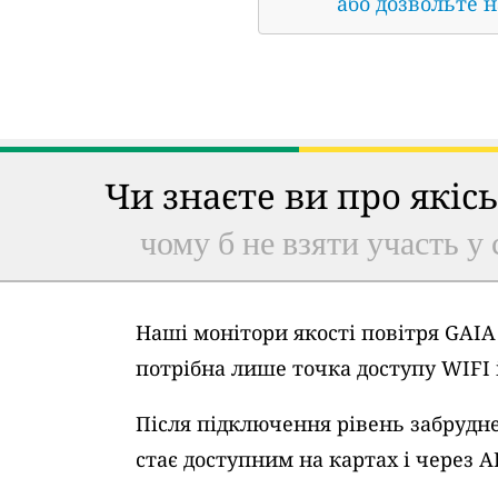
або дозвольте 
Чи знаєте ви про якіс
чому б не взяти участь у 
Наші монітори якості повітря GAI
потрібна лише точка доступу WIFI
Після підключення рівень забрудне
стає доступним на картах і через A