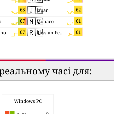
🇯🇵
🇧🇦
68
62
Japan
🇲🇨
🇲🇿
67
61
a
Monaco
Mozambi
🇷🇺
🇫🇷
67
61
ino
Russian Federation
France
 реальному часі для:
Windows PC