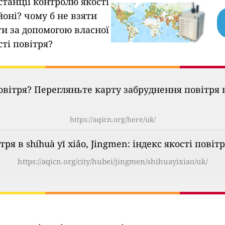
станції контролю якості
йоні?
чому б не взяти
ти за допомогою власної
сті повітря?
овітря? Перегляньте карту забруднення повітря в
https://aqicn.org/here/uk/
ря в shíhuà yī xiǎo, Jingmen: індекс якості повіт
https://aqicn.org/city/hubei/jingmen/shihuayixiao/uk/