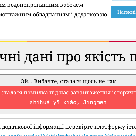
вим водонепроникним кабелем
Натисні
монтажним обладнанням і додатковою
чні дані про якість 
Ой... Вибачте, сталася щось не так
 сталася помилка під час завантаження історич
shíhuà yī xiǎo, Jingmen
 додаткової інформації перевірте платформу іст