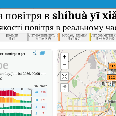
 повітря в
shíhuà yī xi
якості повітря в реальному ча
ol, Jingmen
Jingmen
City government, Jingmen
duodao, Jingmen
City committee 
荆门
荆门市政府
荆门掇刀
荆州市委党校
сті повітря в реальному часі (AQI) shíhuà yī xiǎo, Jingmen.
+
ре
−
rsday, Jan 1st 2026, 00:00 am
°C
хв
макс
76
198
30
121
8
18
2
7