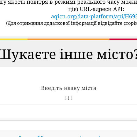
ингу якості повітря в режимі реального часу м
цієї URL-адреси API:
aqicn.org/data-platform/api/H69
(
Для отримання додаткової інформації відвідайте сторін
Шукаєте інше місто
Введіть назву міста
↓ ↓ ↓