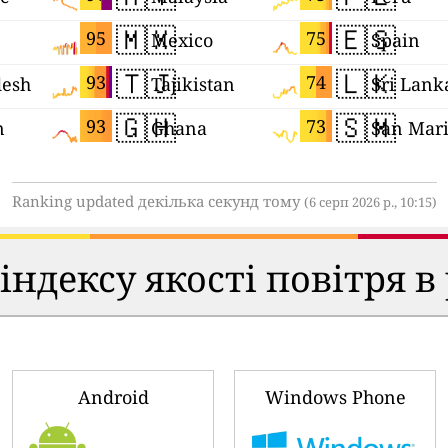
🇲🇽
🇪🇸
95
75
Mexico
Spain
🇹🇯
🇱🇰
93
74
desh
Tajikistan
Sri Lank
🇬🇭
🇸🇲
93
73
n
Ghana
San Mar
Ranking updated декілька секунд тому
(6 серп 2026 р., 10:15)
ндексу якості повітря в
Android
Windows Phone