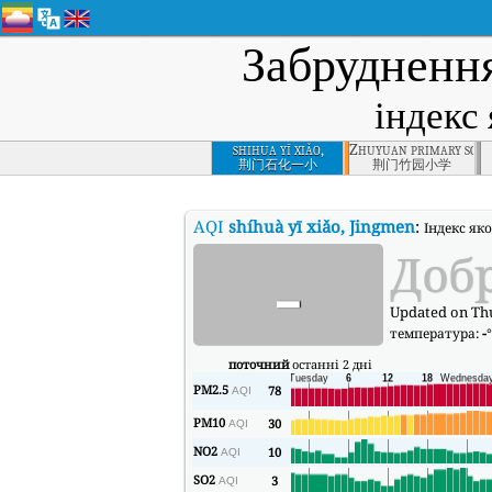
Забруднення
індекс 
shihua yī xiǎo,
Zhuyuan primary scho
Jingmen
荆门石化一小
荆门竹园小学
AQI
shíhuà yī xiǎo, Jingmen
:
Індекс яко
-
Доб
Updated on Thu
температура:
-
поточний
останні 2 дні
PM2.5
78
AQI
PM10
30
AQI
NO2
10
AQI
SO2
3
AQI