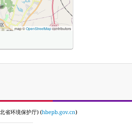
map ©
OpenStreetMap
contributors
y (湖北省环境保护厅) (
hbepb.gov.cn
)