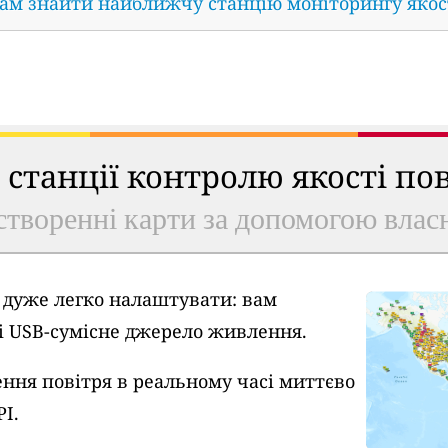
нам знайти найближчу станцію моніторингу якос
ь станції контролю якості по
створенні карти за допомогою власн
A дуже легко налаштувати: вам
 і USB-сумісне джерело живлення.
ння повітря в реальному часі миттєво
PI.