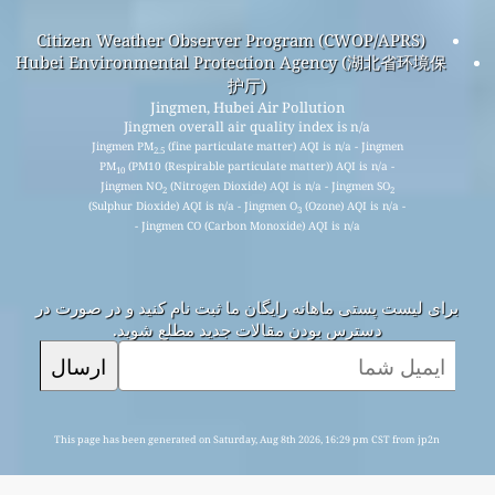
Citizen Weather Observer Program (CWOP/APRS)
Hubei Environmental Protection Agency (湖北省环境保
护厅)
Jingmen, Hubei Air Pollution
Jingmen overall air quality index is n/a
Jingmen PM
(fine particulate matter) AQI is n/a - Jingmen
2.5
PM
(PM10 (Respirable particulate matter)) AQI is n/a -
10
Jingmen NO
(Nitrogen Dioxide) AQI is n/a - Jingmen SO
2
2
(Sulphur Dioxide) AQI is n/a - Jingmen O
(Ozone) AQI is n/a -
3
Jingmen CO (Carbon Monoxide) AQI is n/a -
برای لیست پستی ماهانه رایگان ما ثبت نام کنید و در صورت در
دسترس بودن مقالات جدید مطلع شوید.
ارسال
This page has been generated on Saturday, Aug 8th 2026, 16:29 pm CST from jp2n