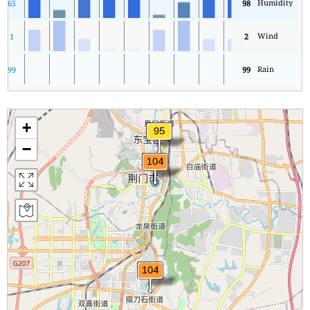
Humidity
65
98
Wind
1
2
Rain
99
99
+
−