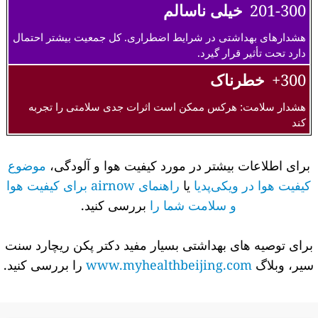
201-300
خیلی ناسالم
هشدارهای بهداشتی در شرایط اضطراری. کل جمعیت بیشتر احتمال
دارد تحت تأثیر قرار گیرد.
300+
خطرناک
هشدار سلامت: هرکس ممکن است اثرات جدی سلامتی را تجربه
کند
برای اطلاعات بیشتر در مورد کیفیت هوا و آلودگی،
موضوع
کیفیت هوا در ویکی‌پدیا
یا
راهنمای airnow برای کیفیت هوا
و سلامت شما را
بررسی کنید.
برای توصیه های بهداشتی بسیار مفید دکتر پکن ریچارد سنت
سیر، وبلاگ
www.myhealthbeijing.com
را بررسی کنید.