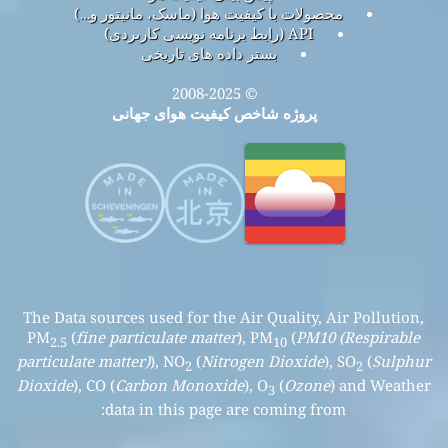
محصولات با کیفیت هوا (ماسک، مانیتور و…)
API (رابط برنامه نویسی کاربردی)
بستر داده های تاریخی
© 2008-2025
پروژه شاخص کیفیت هوای جهانی
The Data sources used for the Air Quality, Air Pollution,
PM
(
fine particulate matter
), PM
(
PM10 (Respirable
2.5
10
particulate matter)
), NO
(
Nitrogen Dioxide
), SO
(
Sulphur
2
2
Dioxide
), CO (
Carbon Monoxide
), O
(
Ozone
) and Weather
3
data in this page are coming from: