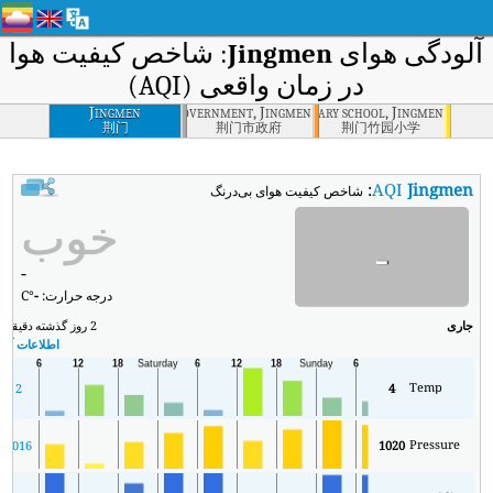
آلودگی هوای
Jingmen
: شاخص کیفیت هوا
در زمان واقعی (AQI)
Jingmen
City government, Jingmen
Zhuyuan primary school, Jingmen
荆门
荆门市政府
荆门竹园小学
:
AQI
Jingmen
شاخص کیفیت هوای بی‌درنگ Jingmen (AQI).
خوب
-
-
درجه حرارت:
-
°C
جاری
2 روز گذشته
دقیقه
حد
اطلاعات آب و
Temp
2
4
Pressure
0
1016
1020