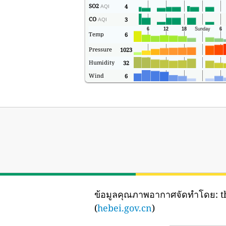
SO2
4
AQI
CO
3
AQI
Temp
6
Pressure
1023
Humidity
32
Wind
6
ข้อมูลคุณภาพอากาศจัดทำโดย:
t
(
hebei.gov.cn
)