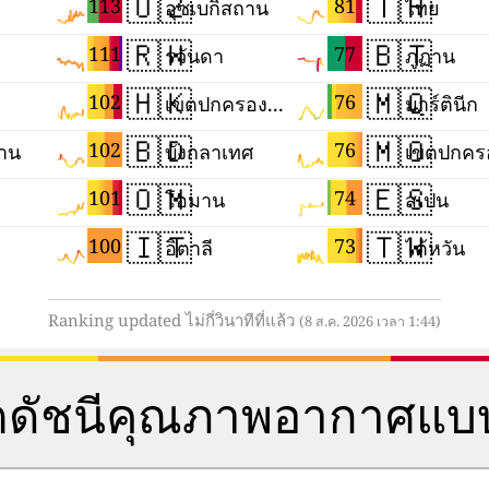
🇺🇿
🇹🇭
113
81
อุซเบกิสถาน
ไทย
🇷🇼
🇧🇹
111
77
รวันดา
ภูฏาน
🇭🇰
🇲🇶
102
76
เขตปกครองพิเศษฮ่องกงแห่งสาธารณรัฐประชาชนจีน
มาร์ตินีก
🇧🇩
🇲🇴
102
76
ถาน
บังกลาเทศ
🇴🇲
🇪🇸
101
74
โอมาน
สเปน
🇮🇹
🇹🇼
100
73
อิตาลี
ไต้หวัน
Ranking updated ไม่กี่วินาทีที่แล้ว
(8 ส.ค. 2026 เวลา 1:44)
ตดัชนีคุณภาพอากาศแบบ