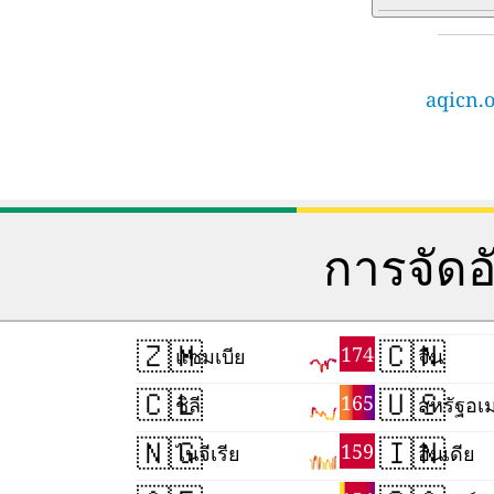
aqicn.o
การจัด
🇿🇲
🇨🇳
174
แซมเบีย
จีน
🇨🇱
🇺🇸
165
ชิลี
สหรัฐอเม
🇳🇬
🇮🇳
159
ไนจีเรีย
อินเดีย