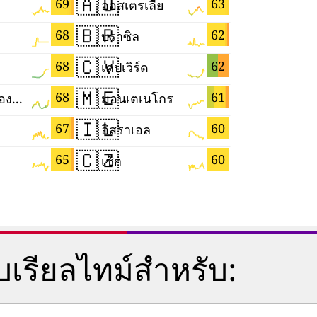
🇦🇺
🇸🇲
69
63
ออสเตรเลีย
ซานมาริโ
🇧🇷
🇸🇻
68
62
บราซิล
เอลซัลวาด
🇨🇻
🇰🇷
68
62
เคปเวิร์ด
เกาหลีใต้
🇲🇪
🇹🇹
68
61
เขตปกครองพิเศษมาเก๊าแห่งสาธารณรัฐประชาชนจีน
มอนเตเนโกร
🇮🇱
🇨🇲
67
60
อิสราเอล
แคเมอรูน
🇨🇿
🇵🇪
65
60
เช็ก
เปรู
เรียลไทม์สำหรับ: