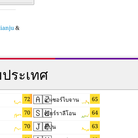
jianju
&
มประเทศ
🇦🇿
🇬🇲
72
65
อาเซอร์ไบจาน
แกมเบีย
🇸🇱
🇸🇬
70
64
เซียร์ราลีโอน
สิงคโปร์
🇯🇵
🇿🇼
70
63
ญี่ปุ่น
ซิมบับเว