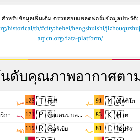
สำหรับข้อมูลเพิ่มเติม ตรวจสอบแพลตฟอร์มข้อมูลประวัติ:
rg/historical/th/#city:hebei/hengshuishi/jizhouquzhu
aqicn.org/data-platform/
อันดับคุณภาพอากาศตา
🇹🇷
🇲🇽
125
91
ตุรกี
เม็กซิโก
🇵🇸
🇰🇼
121
83
ริกา
ดินแดนปาเลสไตน์
คูเวต
🇷🇸
🇨🇾
115
81
เซอร์เบีย
ไซปรัส