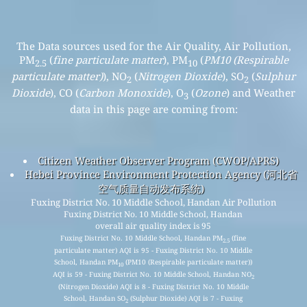
The Data sources used for the Air Quality, Air Pollution,
PM
(
fine particulate matter
), PM
(
PM10 (Respirable
2.5
10
particulate matter)
), NO
(
Nitrogen Dioxide
), SO
(
Sulphur
2
2
Dioxide
), CO (
Carbon Monoxide
), O
(
Ozone
) and Weather
3
data in this page are coming from:
Citizen Weather Observer Program (CWOP/APRS)
Hebei Province Environment Protection Agency (河北省
空气质量自动发布系统)
Fuxing District No. 10 Middle School, Handan Air Pollution
Fuxing District No. 10 Middle School, Handan
overall air quality index is 95
Fuxing District No. 10 Middle School, Handan PM
(fine
2.5
particulate matter) AQI is 95 - Fuxing District No. 10 Middle
School, Handan PM
(PM10 (Respirable particulate matter))
10
AQI is 59 - Fuxing District No. 10 Middle School, Handan NO
2
(Nitrogen Dioxide) AQI is 8 - Fuxing District No. 10 Middle
School, Handan SO
(Sulphur Dioxide) AQI is 7 - Fuxing
2