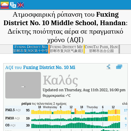
Ατμοσφαιρική ρύπανση του
Fuxing
District No. 10 Middle School, Handan
:
Δείκτης ποιότητας αέρα σε πραγματικό
χρόνο (AQI)
Fuxing District No.
Fuxing District Meteorological Observatory, 
CongTai Park, Handan
10 Middle School,
邯郸市复兴区第十中学
邯郸市复兴区气象观测站
邯郸市丛台公园
Handan
AQI του
Fuxing District No. 10 Middle School, Handan
:
Δείκτ
Καλός
-
Updated on Thursday, Aug 11th 2022, 16:00 pm
θερμοκρασία:
-
°C
ρεύμα
τις τελευταίες 2 ημέρες
ελάχ
PM2.5
95
17
AQI
PM10
59
6
AQI
O3
39
7
AQI