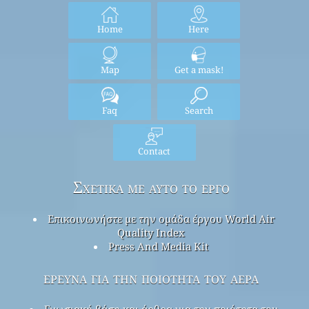
Home
Here
Map
Get a mask!
Faq
Search
Contact
Σχετικά με αυτό το έργο
Επικοινωνήστε με την ομάδα έργου World Air
Quality Index
Press And Media Kit
έρευνα για την ποιότητα του αέρα