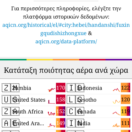
Για περισσότερες πληροφορίες, ελέγξτε την
πλατφόρμα ιστορικών δεδομένων:
aqicn.org/historical/el/#city:hebei/handanshi/fuxin
gqudishizhongxue
&
aqicn.org/data-platform/
Κατάταξη ποιότητας αέρα ανά χώρα
🇿🇲
🇮🇩
170
122
Zambia
Indonesia
🇺🇸
🇱🇸
158
120
United States
Lesotho
🇿🇦
🇨🇦
152
119
South Africa
Canada
🇦🇪
🇮🇳
149
111
United Arab Emirates
India