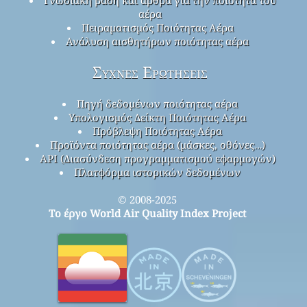
Γνωσιακή βάση και άρθρα για την ποιότητα του
αέρα
Πειραματισμός Ποιότητας Αέρα
Ανάλυση αισθητήρων ποιότητας αέρα
Συχνές Ερωτήσεις
Πηγή δεδομένων ποιότητας αέρα
Υπολογισμός Δείκτη Ποιότητας Αέρα
Πρόβλεψη Ποιότητας Αέρα
Προϊόντα ποιότητας αέρα (μάσκες, οθόνες…)
API (Διασύνδεση προγραμματισμού εφαρμογών)
Πλατφόρμα ιστορικών δεδομένων
© 2008-2025
Το έργο World Air Quality Index Project