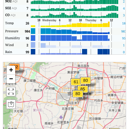
NO2
8
2
AQI
SO2
7
4
AQI
CO
8
3
AQI
Temp
26
18
Pressure
984
983
Humidity
96
95
Wind
2
1
Rain
99
0
+
−