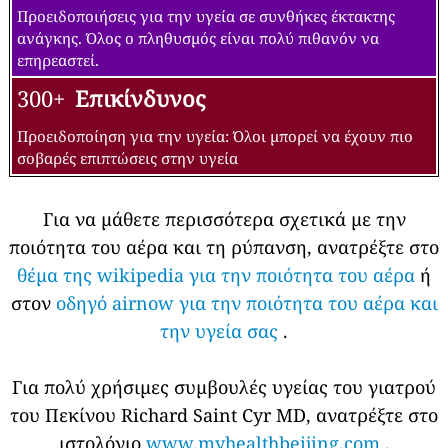
Προειδοποιήσεις για την υγεία σε συνθήκες έκτακτης
ανάγκης. Όλος ο πληθυσμός είναι πολύ πιθανόν να
επηρεαστεί.
300+
Επικίνδυνος
Προειδοποίηση για την υγεία: Όλοι μπορεί να έχουν πιο
σοβαρές επιπτώσεις στην υγεία
Για να μάθετε περισσότερα σχετικά με την
ποιότητα του αέρα και τη ρύπανση, ανατρέξτε στο
θέμα της wikipedia για την ποιότητα του αέρα
ή
στον
οδηγό airnow για την ποιότητα του αέρα και
την υγεία σας
.
Για πολύ χρήσιμες συμβουλές υγείας του γιατρού
του Πεκίνου Richard Saint Cyr MD, ανατρέξτε στο
ιστολόγιο
www.myhealthbeijing.com
.