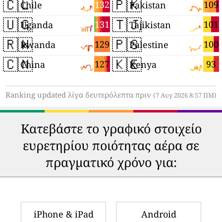
🇨🇱
🇵🇰
132
109
Chile
Pakistan
🇺🇬
🇹🇯
131
101
Uganda
Tajikistan
🇷🇼
🇵🇸
129
100
Rwanda
Palestine
🇨🇳
🇰🇪
127
93
China
Kenya
Ranking updated λίγα δευτερόλεπτα πριν
(7 Αυγ 2026 8:57 ΠΜ)
Κατεβάστε το γραφικό στοιχείο
ευρετηρίου ποιότητας αέρα σε
πραγματικό χρόνο για:
iPhone & iPad
Android