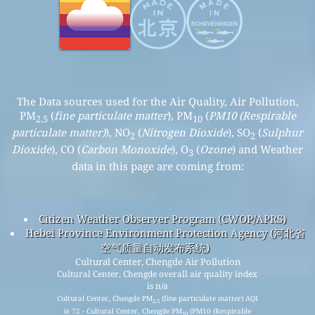
The Data sources used for the Air Quality, Air Pollution,
PM
(
fine particulate matter
), PM
(
PM10 (Respirable
2.5
10
particulate matter)
), NO
(
Nitrogen Dioxide
), SO
(
Sulphur
2
2
Dioxide
), CO (
Carbon Monoxide
), O
(
Ozone
) and Weather
3
data in this page are coming from:
Citizen Weather Observer Program (CWOP/APRS)
Hebei Province Environment Protection Agency (河北省
空气质量自动发布系统)
Cultural Center, Chengde Air Pollution
Cultural Center, Chengde overall air quality index
is n/a
Cultural Center, Chengde PM
(fine particulate matter) AQI
2.5
is 72 - Cultural Center, Chengde PM
(PM10 (Respirable
10