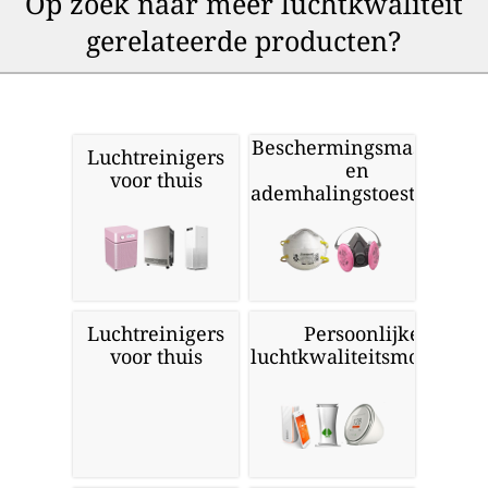
Op zoek naar meer luchtkwaliteit
gerelateerde producten?
Beschermingsmaskers
Luchtreinigers
en
voor thuis
ademhalingstoestellen
Luchtreinigers
Persoonlijke
voor thuis
luchtkwaliteitsmonitors