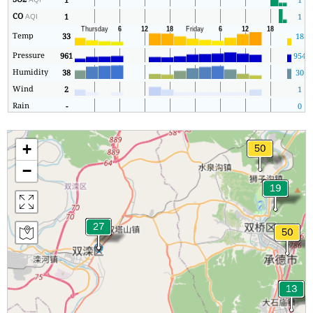
CO
1
1
AQI
Temp
33
18
Pressure
961
954
Humidity
38
30
Wind
2
1
Rain
-
0
+
−