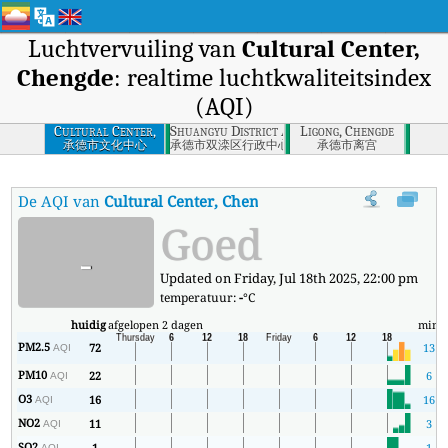
Luchtvervuiling van
Cultural Center,
Chengde
: realtime luchtkwaliteitsindex
(AQI)
Cultural Center,
Shuangyu District Administrative Center, Che
Ligong, Chengde
Chengde
承德市文化中心
承德市双滦区行政中心
承德市离宫
De AQI van
Cultural Center, Chengde
:
De realtime luchtkwaliteits
Goed
-
Updated on Friday, Jul 18th 2025, 22:00 pm
temperatuur:
-
°C
huidig
afgelopen 2 dagen
min
m
PM2.5
72
13
AQI
PM10
22
6
AQI
O3
16
16
AQI
NO2
11
3
AQI
SO2
1
1
AQI