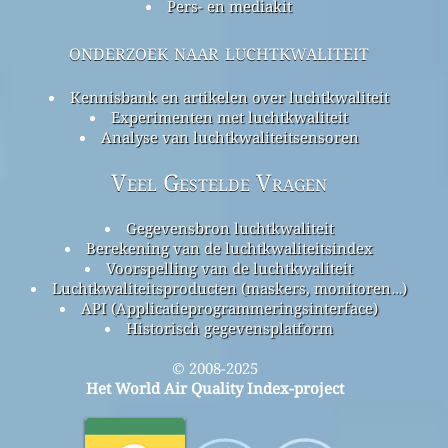
Pers- en mediakit
onderzoek naar luchtkwaliteit
Kennisbank en artikelen over luchtkwaliteit
Experimenten met luchtkwaliteit
Analyse van luchtkwaliteitsensoren
Veel Gestelde Vragen
Gegevensbron luchtkwaliteit
Berekening van de luchtkwaliteitsindex
Voorspelling van de luchtkwaliteit
Luchtkwaliteitsproducten (maskers, monitoren…)
API (Applicatieprogrammeringsinterface)
Historisch gegevensplatform
© 2008-2025
Het World Air Quality Index-project