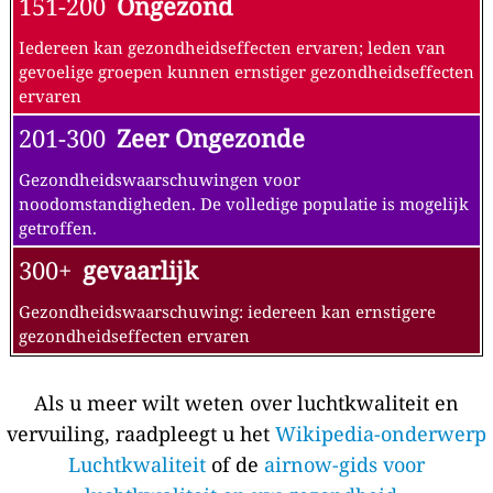
151-200
Ongezond
Iedereen kan gezondheidseffecten ervaren; leden van
gevoelige groepen kunnen ernstiger gezondheidseffecten
ervaren
201-300
Zeer Ongezonde
Gezondheidswaarschuwingen voor
noodomstandigheden. De volledige populatie is mogelijk
getroffen.
300+
gevaarlijk
Gezondheidswaarschuwing: iedereen kan ernstigere
gezondheidseffecten ervaren
Als u meer wilt weten over luchtkwaliteit en
vervuiling, raadpleegt u het
Wikipedia-onderwerp
Luchtkwaliteit
of de
airnow-gids voor