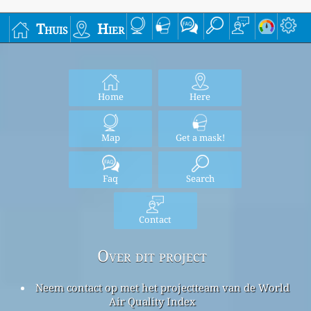
Thuis
Hier
Home
Here
Map
Get a mask!
Faq
Search
Contact
Over dit project
Neem contact op met het projectteam van de World
Air Quality Index