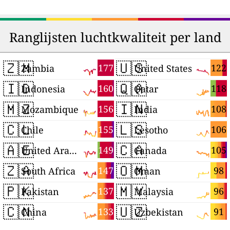
Ranglijsten luchtkwaliteit per land
🇿🇲
🇺🇸
177
122
Zambia
United States
🇮🇩
🇶🇦
160
118
Indonesia
Qatar
🇲🇿
🇮🇳
156
108
Mozambique
India
🇨🇱
🇱🇸
155
106
Chile
Lesotho
🇦🇪
🇨🇦
149
105
United Arab Emirates
Canada
🇿🇦
🇴🇲
147
98
South Africa
Oman
🇵🇰
🇲🇾
137
96
Pakistan
Malaysia
🇨🇳
🇺🇿
133
91
China
Uzbekistan