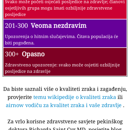
Svako može početi osjećati posljedice na zdravlje; članovi
osjetljivih grupa mogu imati ozbiljnije zdravstvene
posljedice
201-300
Veoma nezdravim
Upozorenja o hitnim slučajevima. Čitava populacija će
biti pogođena.
300+
Opasno
Zdravstveno upozorenje: svako može osjetiti ozbiljnije
posljedice na zdravlje
Da biste saznali više o kvaliteti zraka i zagađenju,
provjerite
temu wikipedije o kvaliteti zraka
ili
airnow vodiču za kvalitet zraka i vaše zdravlje
.
Za vrlo korisne zdravstvene savjete pekinškog
doktora Richarda Saint Cyr MD, posjetite blog