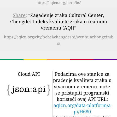
https://aqicn.org/here/bs/
Share
: “
Zagađenje zraka Cultural Center,
Chengde: Indeks kvalitete zraka u realnom
vremenu (AQI)
”
https://aqicn.org/city/hebei/chengdeshi/wenhuazhongxin/b
s/
Cloud API
Podacima ove stanice za
praćenje kvaliteta zraka u
stvarnom vremenu može
se pristupiti programski
koristeći ovaj API URL:
aqicn.org/data-platform/a
pi/H680