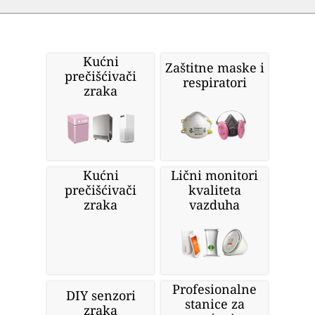
Kućni
Zaštitne maske i
prečišćivači
respiratori
zraka
Kućni
Lični monitori
prečišćivači
kvaliteta
zraka
vazduha
Profesionalne
DIY senzori
stanice za
zraka