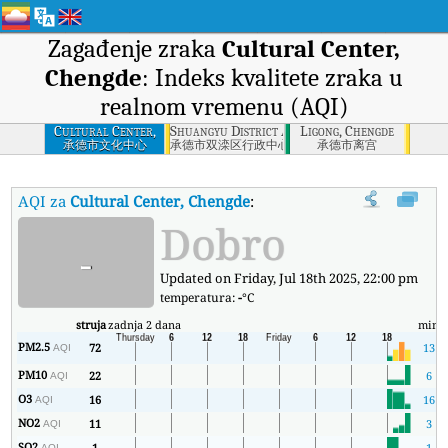
Zagađenje zraka
Cultural Center,
Chengde
: Indeks kvalitete zraka u
realnom vremenu (AQI)
Cultural Center,
Shuangyu District Administrative Center, Che
Ligong, Chengde
Chengde
承德市文化中心
承德市双滦区行政中心
承德市离宫
AQI za
Cultural Center, Chengde
:
Indeks kvaliteta zraka (AQI) ko
Dobro
-
Updated on Friday, Jul 18th 2025, 22:00 pm
temperatura:
-
°C
struja
zadnja 2 dana
min
PM2.5
72
13
AQI
PM10
22
6
AQI
O3
16
16
AQI
NO2
11
3
AQI
SO2
1
1
AQI