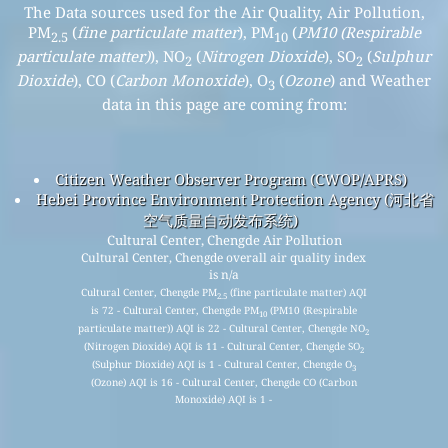
The Data sources used for the Air Quality, Air Pollution,
PM
(
fine particulate matter
), PM
(
PM10 (Respirable
2.5
10
particulate matter)
), NO
(
Nitrogen Dioxide
), SO
(
Sulphur
2
2
Dioxide
), CO (
Carbon Monoxide
), O
(
Ozone
) and Weather
3
data in this page are coming from:
Citizen Weather Observer Program (CWOP/APRS)
Hebei Province Environment Protection Agency (河北省
空气质量自动发布系统)
Cultural Center, Chengde Air Pollution
Cultural Center, Chengde overall air quality index
is n/a
Cultural Center, Chengde PM
(fine particulate matter) AQI
2.5
is 72 - Cultural Center, Chengde PM
(PM10 (Respirable
10
particulate matter)) AQI is 22 - Cultural Center, Chengde NO
2
(Nitrogen Dioxide) AQI is 11 - Cultural Center, Chengde SO
2
(Sulphur Dioxide) AQI is 1 - Cultural Center, Chengde O
3
(Ozone) AQI is 16 - Cultural Center, Chengde CO (Carbon
Monoxide) AQI is 1 -