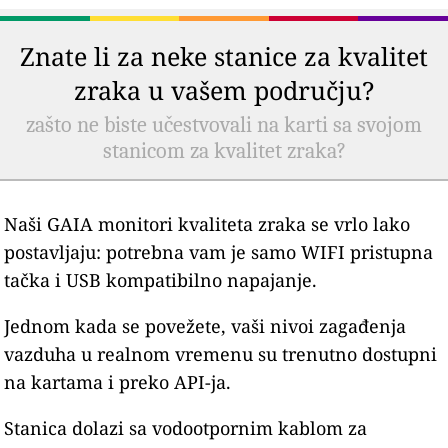
Znate li za neke stanice za kvalitet
zraka u vašem području?
zašto ne biste učestvovali na karti sa svojom
stanicom za kvalitet zraka?
Naši GAIA monitori kvaliteta zraka se vrlo lako
postavljaju: potrebna vam je samo WIFI pristupna
tačka i USB kompatibilno napajanje.
Jednom kada se povežete, vaši nivoi zagađenja
vazduha u realnom vremenu su trenutno dostupni
na kartama i preko API-ja.
Stanica dolazi sa vodootpornim kablom za