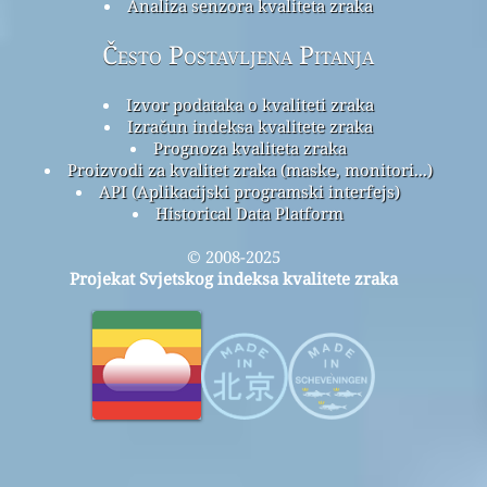
Analiza senzora kvaliteta zraka
Često Postavljena Pitanja
Izvor podataka o kvaliteti zraka
Izračun indeksa kvalitete zraka
Prognoza kvaliteta zraka
Proizvodi za kvalitet zraka (maske, monitori...)
API (Aplikacijski programski interfejs)
Historical Data Platform
© 2008-2025
Projekat Svjetskog indeksa kvalitete zraka