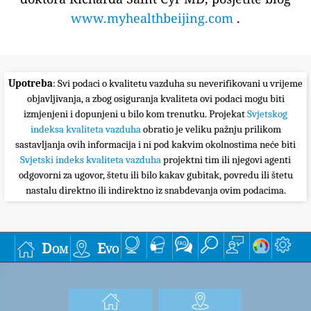
www.myhealthbeijing.com
.
Upotreba
: Svi podaci o kvalitetu vazduha su neverifikovani u vrijeme
objavljivanja, a zbog osiguranja kvaliteta ovi podaci mogu biti
izmjenjeni i dopunjeni u bilo kom trenutku. Projekat
Svjetskog
indeksa kvaliteta vazduha
obratio je veliku pažnju prilikom
sastavljanja ovih informacija i ni pod kakvim okolnostima neće biti
Svjetski indeks kvaliteta vazduha
projektni tim ili njegovi agenti
odgovorni za ugovor, štetu ili bilo kakav gubitak, povredu ili štetu
nastalu direktno ili indirektno iz snabdevanja ovim podacima.
Dom
Evo