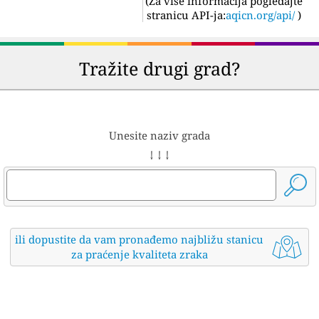
(
Za više informacija pogledajte
stranicu API-ja:
aqicn.org/api/
)
Tražite drugi grad?
Unesite naziv grada
↓ ↓ ↓
ili dopustite da vam pronađemo najbližu stanicu
za praćenje kvaliteta zraka