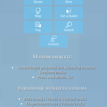
Home
Here
Map
Get a mask!
Faq
Search
Contact
O ovom projektu
Kontaktirajte projektni tim Svjetskog indeksa
kvalitete zraka
Press And Media Kit
istraživanje kvaliteta vazduha
Baza znanja i članci o kvaliteti zraka
Eksperimentiranje kvalitete zraka