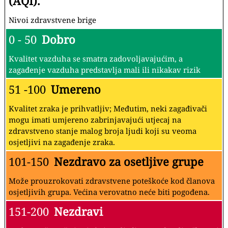
(AQI).
Nivoi zdravstvene brige
0 - 50
Dobro
Kvalitet vazduha se smatra zadovoljavajućim, a
zagađenje vazduha predstavlja mali ili nikakav rizik
51 -100
Umereno
Kvalitet zraka je prihvatljiv; Međutim, neki zagađivači
mogu imati umjereno zabrinjavajući utjecaj na
zdravstveno stanje malog broja ljudi koji su veoma
osjetljivi na zagađenje zraka.
101-150
Nezdravo za osetljive grupe
Može prouzrokovati zdravstvene poteškoće kod članova
osjetljivih grupa. Većina verovatno neće biti pogođena.
151-200
Nezdravi