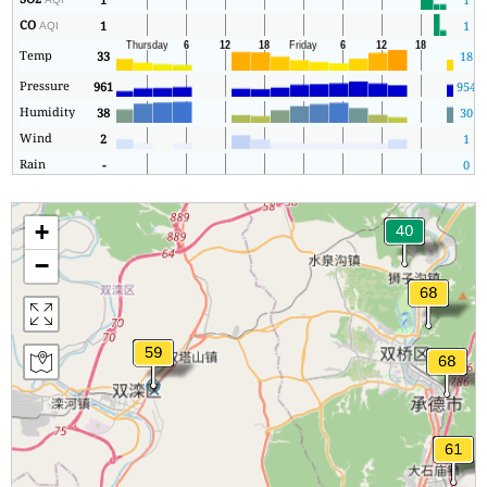
CO
1
1
AQI
Temp
33
18
Pressure
961
954
Humidity
38
30
Wind
2
1
Rain
-
0
+
−