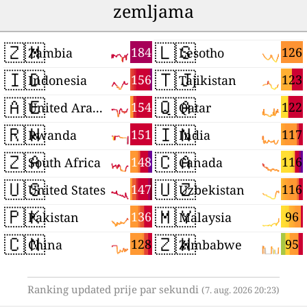
zemljama
🇿🇲
🇱🇸
184
126
Zambia
Lesotho
🇮🇩
🇹🇯
156
123
Indonesia
Tajikistan
🇦🇪
🇶🇦
154
122
United Arab Emirates
Qatar
🇷🇼
🇮🇳
151
117
Rwanda
India
🇿🇦
🇨🇦
148
116
South Africa
Canada
🇺🇸
🇺🇿
147
116
United States
Uzbekistan
🇵🇰
🇲🇾
136
96
Pakistan
Malaysia
🇨🇳
🇿🇼
128
95
China
Zimbabwe
Ranking updated prije par sekundi
(7. aug. 2026 20:23)