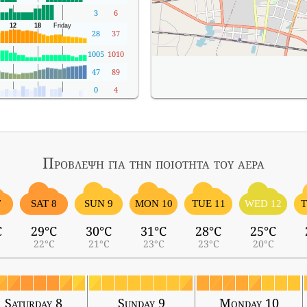
3
6
28
37
1005
1010
47
89
0
4
Πρόβλεψη για την ποιότητα του αέρα
7
SAT 8
SUN 9
MON 10
TUE 11
WED 12
T
C
29°C
30°C
31°C
28°C
25°C
22°C
21°C
23°C
23°C
20°C
Saturday 8
Sunday 9
Monday 10