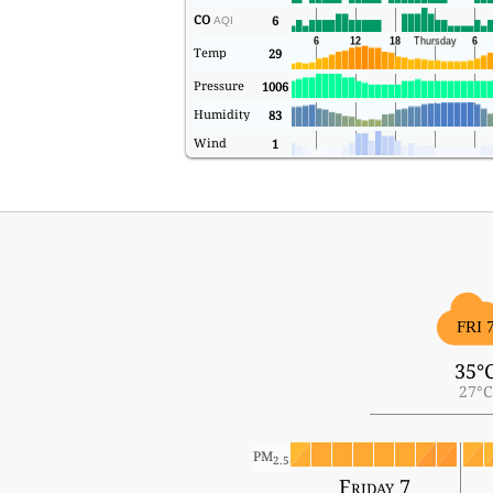
CO
6
AQI
Temp
29
Pressure
1006
Humidity
83
Wind
1
FRI 
35°
27°C
PM
2.5
Friday 7