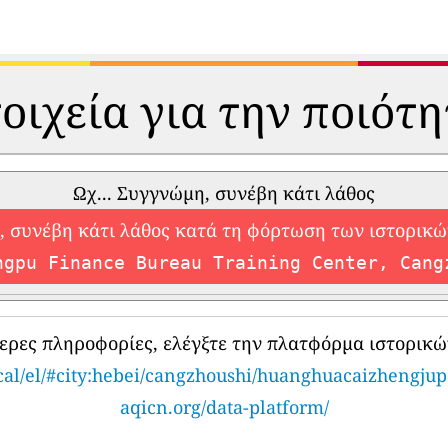
οιχεία για την ποιότ
Ωχ... Συγγνώμη, συνέβη κάτι λάθος
 συνέβη κάτι λάθος κατά τη φόρτωση των ιστορικ
ngpu Finance Bureau Training Center, Cang
τερες πληροφορίες, ελέγξτε την πλατφόρμα ιστορικώ
ical/el/#city:hebei/cangzhoushi/huanghuacaizhengj
aqicn.org/data-platform/