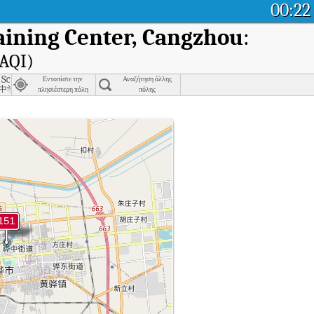
00:22
ining Center, Cangzhou
:
(AQI)
zhou
 School of Yanshan County, Cangzhou
Εντοπίστε την
Αναζήτηση άλλης
中学
πλησιέστερη πόλη
πόλης
AQI) της Huangpu Finance Bureau Training Center, Cangzhou.