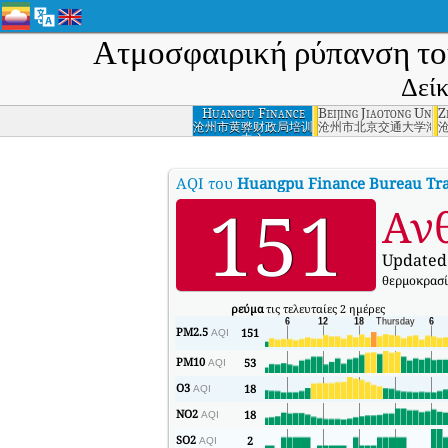
Ατμοσφαιρική ρύπανση τ
Δείκ
Huangpu Finance
Beijing Jiaotong Univ
Z
Bureau Training
沧州市黄骅财政局培训
沧州市北京交通大学海
中心
Center, Cangzhou
AQI του
Huangpu Finance Bureau Tra
151
Ανθ
Updated 
θερμοκρασί
ρεύμα
τις τελευταίες 2 ημέρες
PM2.5
151
AQI
PM10
53
AQI
O3
18
AQI
NO2
18
AQI
SO2
2
AQI