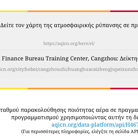
 Δείτε τον χάρτη της ατμοσφαιρικής ρύπανσης σε πρ
https://aqicn.org/here/el/
inance Bureau Training Center, Cangzhou: Δείκτης
aqicn.org/city/hebei/cangzhoushi/huanghuacaizhengjupeixunzho
σταθμού παρακολούθησης ποιότητας αέρα σε πραγμ
προγραμματισμού χρησιμοποιώντας αυτήν τη δι
aqicn.org/data-platform/api/H46
(
Για περισσότερες πληροφορίες, ελέγξτε τη σελίδα API