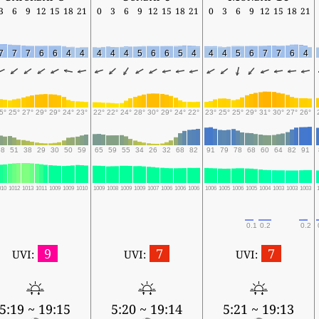
3
6
9
12
15
18
21
0
3
6
9
12
15
18
21
0
3
6
9
12
15
18
21
7
7
7
6
6
4
4
4
4
4
5
6
6
5
4
4
4
5
6
7
7
6
4
5°
25°
27°
29°
29°
24°
23°
22°
22°
24°
28°
30°
29°
24°
22°
23°
25°
25°
29°
31°
30°
27°
26°
58
51
38
29
30
50
59
65
59
55
34
26
32
68
82
91
79
78
68
60
64
82
91
010
1012
1013
1011
1009
1009
1010
1009
1008
1009
1009
1007
1006
1006
1006
1006
1005
1006
1005
1004
1003
1003
1003
0.1
0.2
0.2
9
7
7
UVI:
UVI:
UVI:
5:19 ~ 19:15
5:20 ~ 19:14
5:21 ~ 19:13