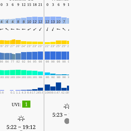
0
3
6
9
12
15
18
21
0
3
6
9
12
15
18
21
0
3
6
9
12
15
18
4
4
4
8
8
10
12
12
12
13
10
7
5
19
19
19
15
17
15
13
12
11
15
26°
25°
27°
26°
24°
23°
23°
23°
22°
23°
25°
25°
25°
20°
20°
20°
20°
19°
19°
19°
20°
22°
21°
86
84
77
82
92
94
95
98
98
98
98
98
98
95
94
93
95
94
94
93
95
98
97
1003
1002
1003
1004
1003
1001
1001
998
995
992
989
990
989
990
991
992
992
992
993
993
992
992
993
0.6
0.1
1.1
4.3
6.6
17.2
45.6
108
69.8
147.7
42.9
85.6
42.9
73.9
26.3
42.6
7.9
19.5
2.3
2.3
5.7
22.6
1
UVI:
5:23 ~ 19:11
5:24 ~ 19:09
5:22 ~ 19:12