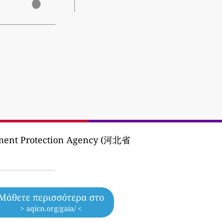
nment Protection Agency (河北省
Μάθετε περισσότερα στο
> aqicn.org/gaia/ <