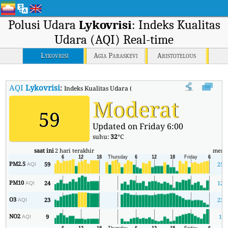
Polusi Udara
Lykovrisi
: Indeks Kualitas
Udara (AQI) Real-time
Lykovrisi
Agia Paraskevi
Aristotelous
AQI
Lykovrisi
:
Indeks Kualitas Udara (AQI) Real-time Lykovrisi.
Moderat
59
Updated on Friday 6:00
suhu:
32
°C
saat ini
2 hari terakhir
meni
PM2.5
59
25
AQI
PM10
24
12
AQI
O3
23
23
AQI
NO2
9
1
AQI