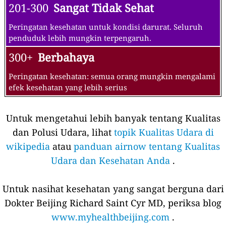
201-300
Sangat Tidak Sehat
Peringatan kesehatan untuk kondisi darurat. Seluruh
penduduk lebih mungkin terpengaruh.
300+
Berbahaya
Peringatan kesehatan: semua orang mungkin mengalami
efek kesehatan yang lebih serius
Untuk mengetahui lebih banyak tentang Kualitas
dan Polusi Udara, lihat
topik Kualitas Udara di
wikipedia
atau
panduan airnow tentang Kualitas
Udara dan Kesehatan Anda
.
Untuk nasihat kesehatan yang sangat berguna dari
Dokter Beijing Richard Saint Cyr MD, periksa blog
www.myhealthbeijing.com
.