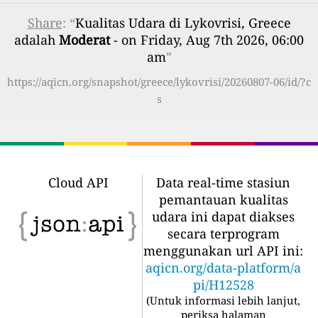
Share
: “
Kualitas Udara di Lykovrisi, Greece
adalah
Moderat
- on Friday, Aug 7th 2026, 06:00
am
”
https://aqicn.org/snapshot/greece/lykovrisi/20260807-06/id/?c
s
Cloud API
Data real-time stasiun
pemantauan kualitas
udara ini dapat diakses
secara terprogram
menggunakan url API ini:
aqicn.org/data-platform/a
pi/H12528
(
Untuk informasi lebih lanjut,
periksa halaman