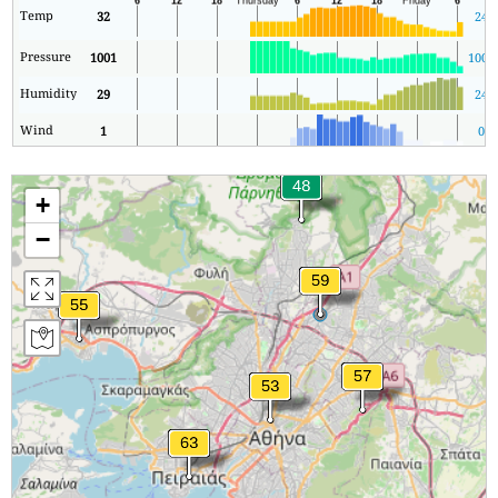
Temp
32
24
Pressure
1001
1001
Humidity
29
24
Wind
1
0
+
−