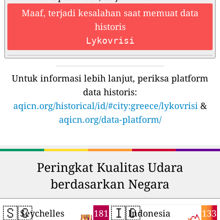
Maaf, terjadi kesalahan saat memuat data
historis
Lykovrisi
Untuk informasi lebih lanjut, periksa platform
data historis:
aqicn.org/historical/id/#city:greece/lykovrisi
&
aqicn.org/data-platform/
Peringkat Kualitas Udara
berdasarkan Negara
🇸🇨
🇮🇩
181
133
Seychelles
Indonesia