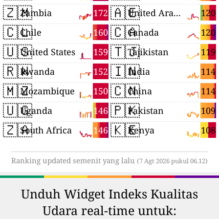
🇿🇲
🇦🇪
172
120
Zambia
United Arab Emirates
🇨🇱
🇨🇦
160
120
Chile
Canada
🇺🇸
🇹🇯
159
119
United States
Tajikistan
🇷🇼
🇮🇳
152
114
Rwanda
India
🇲🇿
🇨🇳
150
114
Mozambique
China
🇺🇬
🇵🇰
146
109
Uganda
Pakistan
🇿🇦
🇰🇪
146
108
South Africa
Kenya
Ranking updated semenit yang lalu
(7 Agt 2026 pukul 06.12)
Unduh Widget Indeks Kualitas
Udara real-time untuk: