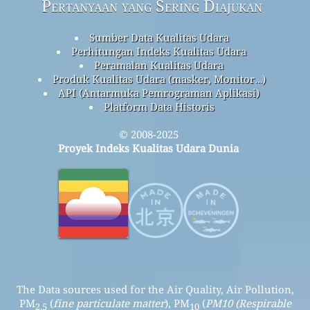
Pertanyaan yang Sering Diajukan
Sumber Data Kualitas Udara
Perhitungan Indeks Kualitas Udara
Peramalan Kualitas Udara
Produk Kualitas Udara (masker, Monitor…)
API (Antarmuka Pemrograman Aplikasi)
Platform Data Historis
© 2008-2025
Proyek Indeks Kualitas Udara Dunia
The Data sources used for the Air Quality, Air Pollution,
PM
(
fine particulate matter
), PM
(
PM10 (Respirable
2.5
10