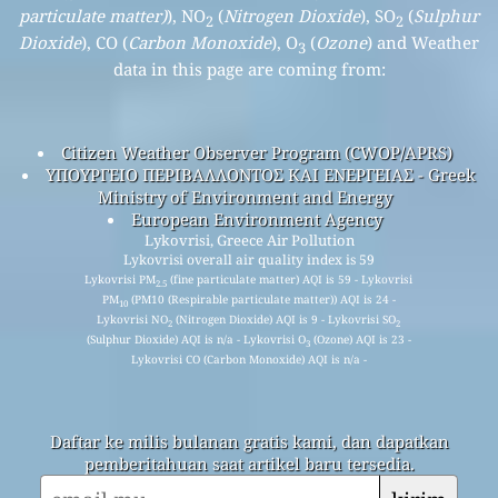
particulate matter)
), NO
(
Nitrogen Dioxide
), SO
(
Sulphur
2
2
Dioxide
), CO (
Carbon Monoxide
), O
(
Ozone
) and Weather
3
data in this page are coming from:
Citizen Weather Observer Program (CWOP/APRS)
ΥΠΟΥΡΓΕΙΟ ΠΕΡΙΒΑΛΛΟΝΤΟΣ ΚΑΙ ΕΝΕΡΓΕΙΑΣ - Greek
Ministry of Environment and Energy
European Environment Agency
Lykovrisi, Greece Air Pollution
Lykovrisi overall air quality index is 59
Lykovrisi PM
(fine particulate matter) AQI is 59 - Lykovrisi
2.5
PM
(PM10 (Respirable particulate matter)) AQI is 24 -
10
Lykovrisi NO
(Nitrogen Dioxide) AQI is 9 - Lykovrisi SO
2
2
(Sulphur Dioxide) AQI is n/a - Lykovrisi O
(Ozone) AQI is 23 -
3
Lykovrisi CO (Carbon Monoxide) AQI is n/a -
Daftar ke milis bulanan gratis kami, dan dapatkan
pemberitahuan saat artikel baru tersedia.