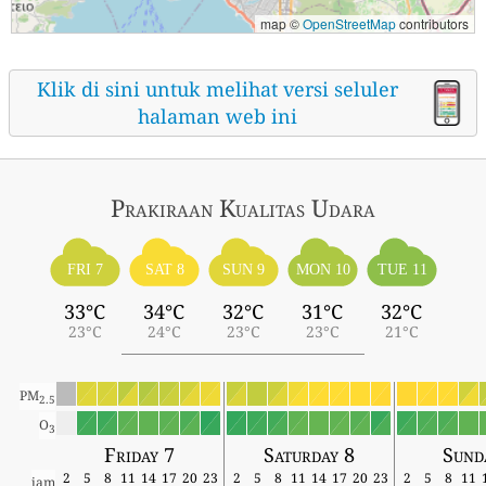
map ©
OpenStreetMap
contributors
Klik di sini untuk melihat versi seluler
halaman web ini
Prakiraan Kualitas Udara
FRI 7
SAT 8
SUN 9
MON 10
TUE 11
33°C
34°C
32°C
31°C
32°C
23°C
24°C
23°C
23°C
21°C
PM
2.5
O
3
Friday 7
Saturday 8
Sund
2
5
8
11
14
17
20
23
2
5
8
11
14
17
20
23
2
5
8
11
jam