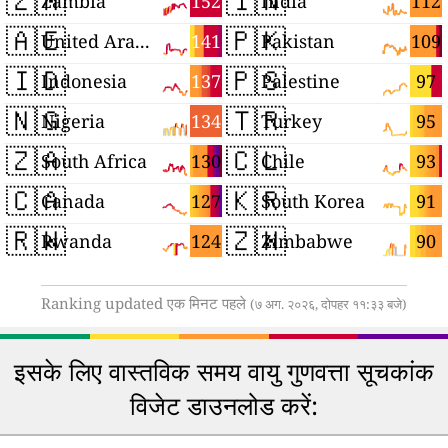
🇿🇲
🇮🇳
152
112
Zambia
India
🇦🇪
🇵🇰
141
109
United Arab Emirates
Pakistan
🇮🇩
🇵🇸
137
97
Indonesia
Palestine
🇳🇬
🇹🇷
134
95
Nigeria
Turkey
🇿🇦
🇨🇱
130
93
South Africa
Chile
🇨🇦
🇰🇷
127
91
Canada
South Korea
🇷🇼
🇿🇼
124
90
Rwanda
Zimbabwe
Ranking updated एक मिनट पहले
(७ अग. २०२६, दोपहर ११:३३ बजे)
इसके लिए वास्तविक समय वायु गुणवत्ता सूचकांक
विजेट डाउनलोड करें: