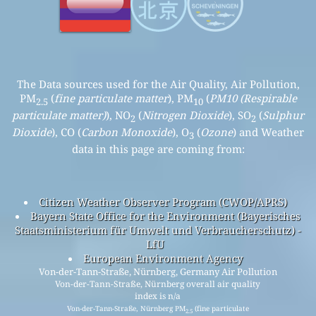
The Data sources used for the Air Quality, Air Pollution,
PM
(
fine particulate matter
), PM
(
PM10 (Respirable
2.5
10
particulate matter)
), NO
(
Nitrogen Dioxide
), SO
(
Sulphur
2
2
Dioxide
), CO (
Carbon Monoxide
), O
(
Ozone
) and Weather
3
data in this page are coming from:
Citizen Weather Observer Program (CWOP/APRS)
Bayern State Office for the Environment (Bayerisches
Staatsministerium für Umwelt und Verbraucherschutz) -
LfU
European Environment Agency
Von-der-Tann-Straße, Nürnberg, Germany Air Pollution
Von-der-Tann-Straße, Nürnberg overall air quality
index is n/a
Von-der-Tann-Straße, Nürnberg PM
(fine particulate
2.5