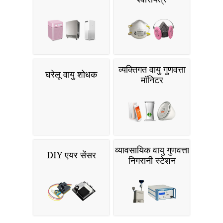
व्यक्तिगत वायु गुणवत्ता
घरेलू वायु शोधक
मॉनिटर
व्यावसायिक वायु गुणवत्ता
DIY एयर सेंसर
निगरानी स्टेशन