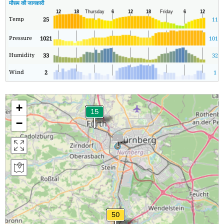
मौसम की जानकारी
Temp
25
11
Pressure
1021
1015
Humidity
33
32
Wind
2
1
+
−