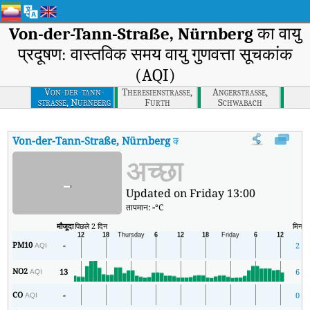
Von-der-Tann-Straße, Nürnberg
का वायु
प्रदूषण: वास्तविक समय वायु गुणवत्ता सूचकांक
(AQI)
Von-der-tann-
Theresienstrasse,
Angerstrasse,
strasse, Nurnberg
Furth
Schwabach
Von-der-Tann-Straße, Nürnberg
का AQI
:
Von-der-Tann-Straße, Nürnb
अच्छा
-
Updated on Friday 13:00
तापमान:
-
°C
मौजूदा
पिछले 2 दिन
मिन
PM10
-
2
AQI
NO2
13
6
AQI
CO
-
0
AQI