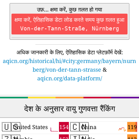
उफ़... क्षमा करें, कुछ ग़लत हो गया
क्षमा करें, ऐतिहासिक डेटा लोड करते समय कुछ ग़लत हुआ
Von-der-Tann-Straße, Nürnberg
अधिक जानकारी के लिए, ऐतिहासिक डेटा प्लेटफ़ॉर्म देखें:
aqicn.org/historical/hi/#city:germany/bayern/nurn
berg/von-der-tann-strasse
&
aqicn.org/data-platform/
देश के अनुसार वायु गुणवत्ता रैंकिंग
🇺🇸
🇨🇳
154
119
United States
China