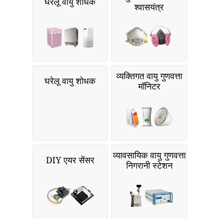
घरेलू वायु शोधक
श्वासयंत्र
व्यक्तिगत वायु गुणवत्ता
घरेलू वायु शोधक
मॉनिटर
व्यावसायिक वायु गुणवत्ता
DIY एयर सेंसर
निगरानी स्टेशन