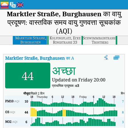
Marktler Straße, Burghausen
का वायु
प्रदूषण: वास्तविक समय वायु गुणवत्ता सूचकांक
(AQI)
Marktler Strasse,
Kolpingplatz, Ecke
Schwimmbadstrasse,
Burghausen
Ringstrasse 23
Trostberg
(parkplatz
Sonderschule)
Marktler Straße, Burghausen
का AQI
:
Marktler Straße, Burghausen का
अच्छा
44
Updated on Friday 20:00
प्राथमिक प्रदूषक:
o3
मौजूदा
पिछले 2 दिन
मिन
PM10
10
7
AQI
O3
44
8
AQI
NO2
6
3
AQI