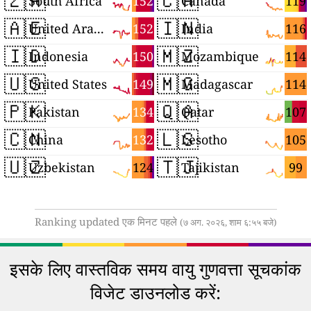
🇿🇦
🇨🇦
152
119
South Africa
Canada
🇦🇪
🇮🇳
152
116
United Arab Emirates
India
🇮🇩
🇲🇿
150
114
Indonesia
Mozambique
🇺🇸
🇲🇬
149
114
United States
Madagascar
🇵🇰
🇶🇦
134
107
Pakistan
Qatar
🇨🇳
🇱🇸
132
105
China
Lesotho
🇺🇿
🇹🇯
124
99
Uzbekistan
Tajikistan
Ranking updated एक मिनट पहले
(७ अग. २०२६, शाम ६:५५ बजे)
इसके लिए वास्तविक समय वायु गुणवत्ता सूचकांक
विजेट डाउनलोड करें: