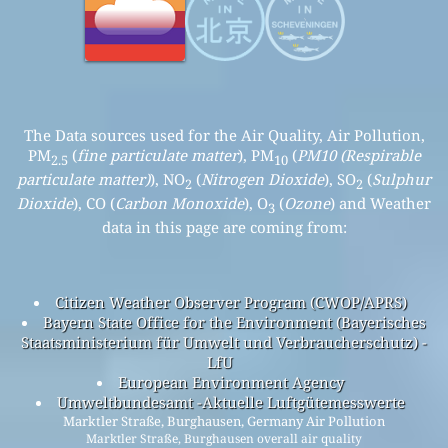
The Data sources used for the Air Quality, Air Pollution,
PM
(
fine particulate matter
), PM
(
PM10 (Respirable
2.5
10
particulate matter)
), NO
(
Nitrogen Dioxide
), SO
(
Sulphur
2
2
Dioxide
), CO (
Carbon Monoxide
), O
(
Ozone
) and Weather
3
data in this page are coming from:
Citizen Weather Observer Program (CWOP/APRS)
Bayern State Office for the Environment (Bayerisches
Staatsministerium für Umwelt und Verbraucherschutz) -
LfU
European Environment Agency
Umweltbundesamt -Aktuelle Luftgütemesswerte
Marktler Straße, Burghausen, Germany Air Pollution
Marktler Straße, Burghausen overall air quality