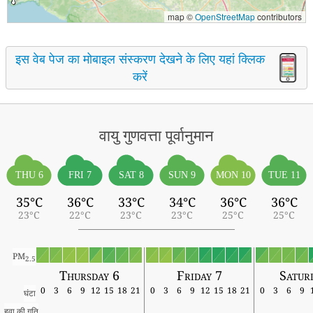
map ©
OpenStreetMap
contributors
इस वेब पेज का मोबाइल संस्करण देखने के लिए यहां क्लिक
करें
वायु गुणवत्ता पूर्वानुमान
THU 6
FRI 7
SAT 8
SUN 9
MON 10
TUE 11
35°C
36°C
33°C
34°C
36°C
36°C
23°C
22°C
23°C
23°C
25°C
25°C
PM
2.5
Thursday 6
Friday 7
Satur
0
3
6
9
12
15
18
21
0
3
6
9
12
15
18
21
0
3
6
9
घंटा
हवा की गति