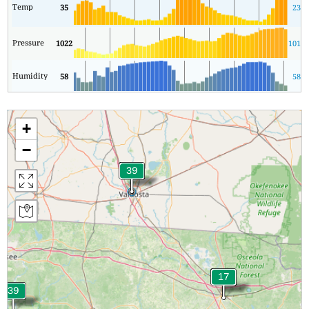
Temp
35
23
Pressure
1022
1015
Humidity
58
58
+
−