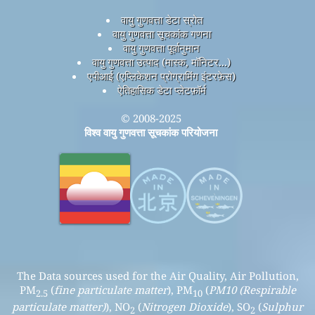
वायु गुणवत्ता डेटा स्रोत
वायु गुणवत्ता सूचकांक गणना
वायु गुणवत्ता पूर्वानुमान
वायु गुणवत्ता उत्पाद (मास्क, मॉनिटर...)
एपीआई (एप्लिकेशन प्रोग्रामिंग इंटरफ़ेस)
ऐतिहासिक डेटा प्लेटफ़ॉर्म
© 2008-2025
विश्व वायु गुणवत्ता सूचकांक परियोजना
The Data sources used for the Air Quality, Air Pollution,
PM
(
fine particulate matter
), PM
(
PM10 (Respirable
2.5
10
particulate matter)
), NO
(
Nitrogen Dioxide
), SO
(
Sulphur
2
2