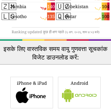
🇿🇲
🇺🇿
140
104
Zambia
Uzbekistan
🇱🇸
🇶🇦
135
100
Lesotho
Qatar
Ranking updated कुछ ही क्षण पहले
(६ अग. २०२६, शाम ७:५३ बजे)
इसके लिए वास्तविक समय वायु गुणवत्ता सूचकांक
विजेट डाउनलोड करें:
iPhone & iPad
Android