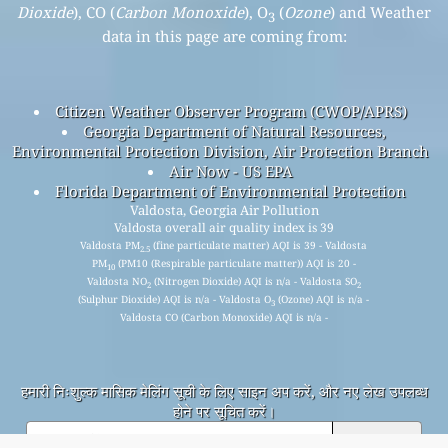
Dioxide
), CO (
Carbon Monoxide
), O
(
Ozone
) and Weather
3
data in this page are coming from:
Citizen Weather Observer Program (CWOP/APRS)
Georgia Department of Natural Resources,
Environmental Protection Division, Air Protection Branch
Air Now - US EPA
Florida Department of Environmental Protection
Valdosta, Georgia Air Pollution
Valdosta overall air quality index is 39
Valdosta PM
(fine particulate matter) AQI is 39 - Valdosta
2.5
PM
(PM10 (Respirable particulate matter)) AQI is 20 -
10
Valdosta NO
(Nitrogen Dioxide) AQI is n/a - Valdosta SO
2
2
(Sulphur Dioxide) AQI is n/a - Valdosta O
(Ozone) AQI is n/a -
3
Valdosta CO (Carbon Monoxide) AQI is n/a -
हमारी निःशुल्क मासिक मेलिंग सूची के लिए साइन अप करें, और नए लेख उपलब्ध
होने पर सूचित करें।
जमा करना