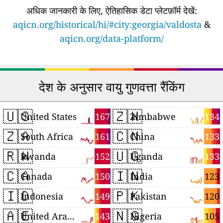
अधिक जानकारी के लिए, ऐतिहासिक डेटा प्लेटफ़ॉर्म देखें:
aqicn.org/historical/hi/#city:georgia/valdosta
&
aqicn.org/data-platform/
देश के अनुसार वायु गुणवत्ता रैंकिंग
🇺🇸
🇿🇼
167
134
United States
Zimbabwe
🇿🇦
🇨🇳
161
133
South Africa
China
🇷🇼
🇺🇬
152
133
Rwanda
Uganda
🇨🇦
🇮🇳
150
123
Canada
India
🇮🇩
🇵🇰
149
120
Indonesia
Pakistan
🇦🇪
🇳🇬
143
105
United Arab Emirates
Nigeria