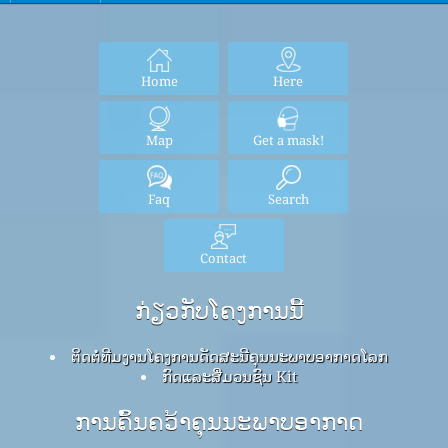
Home
Here
Map
Get a mask!
Faq
Search
Contact
ກ່ຽວກັບໂຄງການນີ້
ຕິດຕໍ່ທີມງານໂຄງການດັດສະນີຄຸນນະພາບອາກາດໂລກ
ກົດ​ແລະ​ສື່​ມວນ​ຊົນ Kit
ການຄົ້ນຄວ້າຄຸນນະພາບອາກາດ