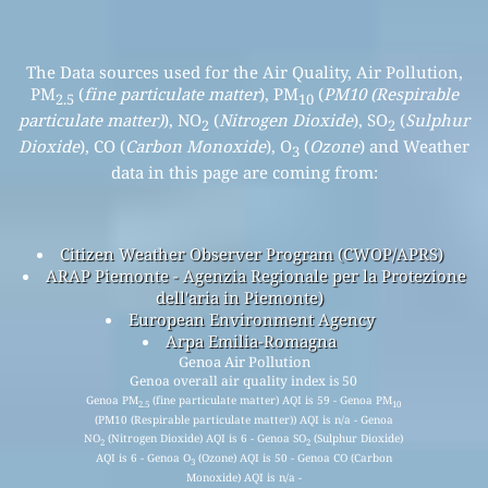
The Data sources used for the Air Quality, Air Pollution,
PM
(
fine particulate matter
), PM
(
PM10 (Respirable
2.5
10
particulate matter)
), NO
(
Nitrogen Dioxide
), SO
(
Sulphur
2
2
Dioxide
), CO (
Carbon Monoxide
), O
(
Ozone
) and Weather
3
data in this page are coming from:
Citizen Weather Observer Program (CWOP/APRS)
ARAP Piemonte - Agenzia Regionale per la Protezione
dell'aria in Piemonte)
European Environment Agency
Arpa Emilia-Romagna
Genoa Air Pollution
Genoa overall air quality index is 50
Genoa PM
(fine particulate matter) AQI is 59 - Genoa PM
2.5
10
(PM10 (Respirable particulate matter)) AQI is n/a - Genoa
NO
(Nitrogen Dioxide) AQI is 6 - Genoa SO
(Sulphur Dioxide)
2
2
AQI is 6 - Genoa O
(Ozone) AQI is 50 - Genoa CO (Carbon
3
Monoxide) AQI is n/a -