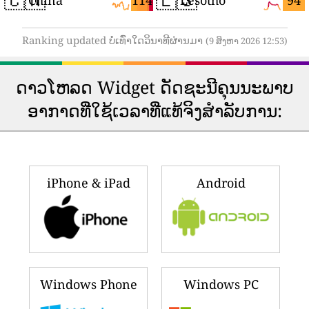
114
94
China
Lesotho
Ranking updated ບໍ່ເທົ່າໃດວິນາທີຜ່ານມາ
(9 ສິງຫາ 2026 12:53)
ດາວ​ໂຫລດ Widget ດັດ​ຊະ​ນີ​ຄຸນ​ນະ​ພາບ​
ອາ​ກາດ​ທີ່​ໃຊ້​ເວ​ລາ​ທີ່​ແທ້​ຈິງ​ສໍາ​ລັບ​ການ​:
iPhone & iPad
Android
Windows Phone
Windows PC