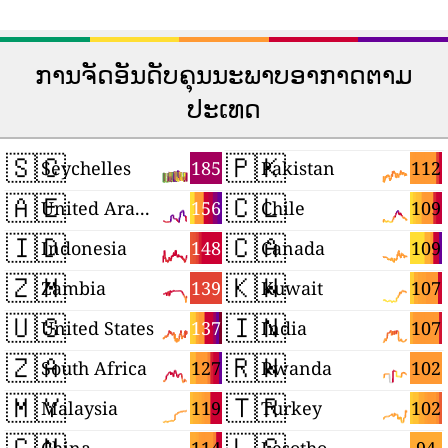
ການຈັດອັນດັບຄຸນນະພາບອາກາດຕາມ
ປະເທດ
🇸🇨
🇵🇰
185
112
Seychelles
Pakistan
🇦🇪
🇨🇱
156
109
United Arab Emirates
Chile
🇮🇩
🇨🇦
148
109
Indonesia
Canada
🇿🇲
🇰🇼
139
107
Zambia
Kuwait
🇺🇸
🇮🇳
137
107
United States
India
🇿🇦
🇷🇼
127
102
South Africa
Rwanda
🇲🇾
🇹🇷
119
102
Malaysia
Turkey
🇨🇳
🇱🇸