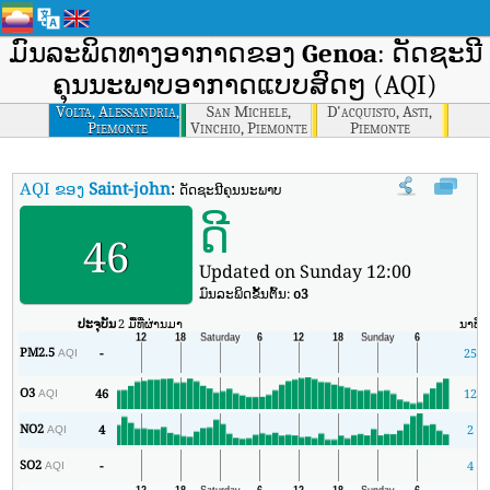
ມົນລະພິດທາງອາກາດຂອງ
Genoa
: ດັດຊະນີ
ຄຸນນະພາບອາກາດແບບສົດໆ (AQI)
Volta, Alessandria,
San Michele,
D'acquisto, Asti,
Piemonte
Vinchio, Piemonte
Piemonte
AQI ຂອງ
Saint-john
:
ດັດຊະນີຄຸນນະພາບອາກາດຕາມເວລາຈິງຂອງ Saint-john (
ດີ
46
Updated on Sunday 12:00
ມົນລະພິດຂັ້ນຕົ້ນ:
o3
ປະຈຸບັນ
2 ມື້ທີ່ຜ່ານມາ
ນາທີ
PM2.5
-
25
AQI
O3
46
12
AQI
NO2
4
2
AQI
SO2
-
4
AQI