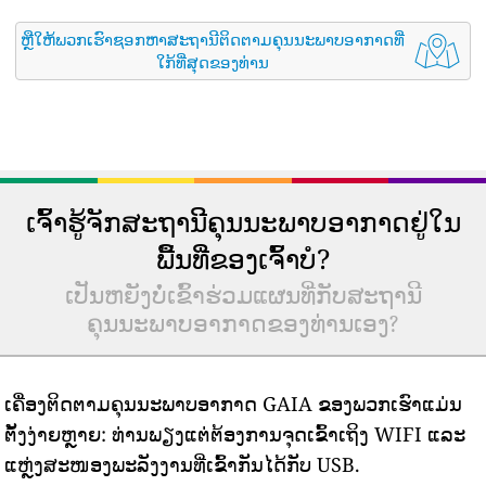
ຫຼືໃຫ້ພວກເຮົາຊອກຫາສະຖານີຕິດຕາມຄຸນນະພາບອາກາດທີ່
ໃກ້ທີ່ສຸດຂອງທ່ານ
ເຈົ້າຮູ້ຈັກສະຖານີຄຸນນະພາບອາກາດຢູ່ໃນ
ພື້ນທີ່ຂອງເຈົ້າບໍ?
ເປັນຫຍັງບໍ່ເຂົ້າຮ່ວມແຜນທີ່ກັບສະຖານີ
ຄຸນນະພາບອາກາດຂອງທ່ານເອງ?
ເຄື່ອງຕິດຕາມຄຸນນະພາບອາກາດ GAIA ຂອງພວກເຮົາແມ່ນ
ຕັ້ງງ່າຍຫຼາຍ: ທ່ານພຽງແຕ່ຕ້ອງການຈຸດເຂົ້າເຖິງ WIFI ແລະ
ແຫຼ່ງສະໜອງພະລັງງານທີ່ເຂົ້າກັນໄດ້ກັບ USB.