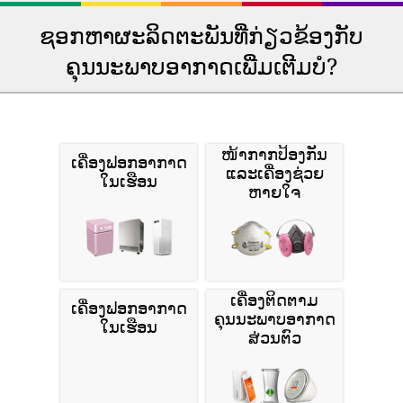
ຊອກຫາຜະລິດຕະພັນທີ່ກ່ຽວຂ້ອງກັບ
ຄຸນນະພາບອາກາດເພີ່ມເຕີມບໍ?
ໜ້າກາກປ້ອງກັນ
ເຄື່ອງຟອກອາກາດ
ແລະເຄື່ອງຊ່ວຍ
ໃນເຮືອນ
ຫາຍໃຈ
ເຄື່ອງຕິດຕາມ
ເຄື່ອງຟອກອາກາດ
ຄຸນນະພາບອາກາດ
ໃນເຮືອນ
ສ່ວນຕົວ