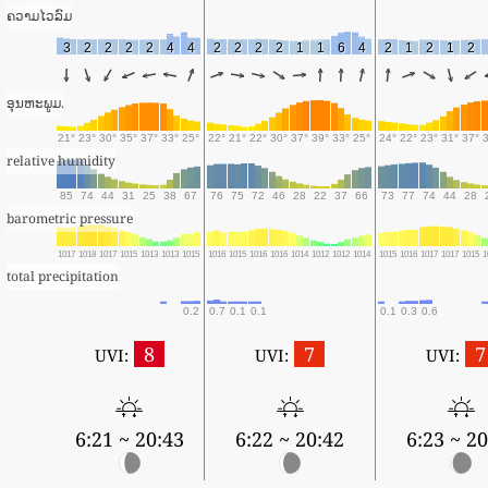
ຄວາມໄວລົມ
3
2
2
2
2
4
4
2
2
2
2
1
1
6
4
2
1
2
1
2
ອຸນຫະພູມ.
21°
23°
30°
35°
37°
33°
25°
22°
21°
22°
30°
37°
39°
33°
25°
24°
22°
23°
31°
37°
relative humidity
85
74
44
31
25
38
67
76
75
72
46
28
22
37
66
73
77
74
44
28
barometric pressure
1017
1018
1017
1015
1013
1013
1015
1016
1015
1016
1016
1014
1012
1012
1014
1015
1016
1017
1017
1015
1
total precipitation
0.2
0.7
0.1
0.1
0.1
0.3
0.6
8
7
7
UVI:
UVI:
UVI:
6:21 ~ 20:43
6:22 ~ 20:42
6:23 ~ 20