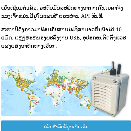
ເມື່ອເຊື່ອມຕໍ່ແລ້ວ, ລະດັບມົນລະພິດທາງອາກາດໃນເວລາຈິງ
ຂອງເຈົ້າແມ່ນມີຢູ່ໃນແຜນທີ່ ແລະຜ່ານ API ທັນທີ.
ສະຖານີດັ່ງກ່າວມາພ້ອມກັບສາຍໄຟທີ່ສາມາດກັນນ້ໍາໄດ້ 10
ແມັດ, ແຫຼ່ງສະຫນອງພະລັງງານ USB, ອຸປະກອນຕິດຕັ້ງແລະ
ແຜງແສງອາທິດທາງເລືອກ.
ຄລິກສຳລັບຂໍ້ມູນເພີ່ມເຕີມ