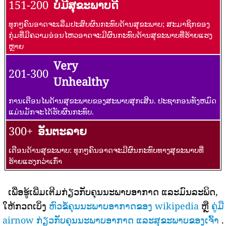
151-200
ບໍ່ມີສຸຂະພາບດີ
ທຸກໆຄົນອາດຈະເລີ່ມປະສົບຜົນກະທົບດ້ານສຸຂະພາບ; ສະມາຊິກຂອງ
ກຸ່ມທີ່ມີຄວາມອ່ອນໄຫວອາດຈະມີຜົນກະທົບດ້ານສຸຂະພາບທີ່ຮ້າຍແຮງ
ຫຼາຍ
Very
201-300
Unhealthy
ການເຕືອນໄພດ້ານສຸຂະພາບຂອງສະພາບສຸກເສີນ. ປະຊາກອນທັງຫມົດ
ແມ່ນມັກຈະໄດ້ຮັບຜົນກະທົບ.
300+
ອັນຕະລາຍ
ເຕືອນດ້ານສຸຂະພາບ: ທຸກໆຄົນອາດຈະມີຜົນກະທົບທາງສຸຂະພາບທີ່
ຮ້າຍແຮງກວ່າເກົ່າ
ເພື່ອຮູ້ເພີ່ມເຕີມກ່ຽວກັບຄຸນນະພາບອາກາດ ແລະມົນລະພິດ,
ໃຫ້ກວດເບິ່ງ
ຫົວຂໍ້ຄຸນນະພາບອາກາດຂອງ wikipedia
ຫຼື
ຄູ່ມື
airnow ກ່ຽວກັບຄຸນນະພາບອາກາດ ແລະສຸຂະພາບຂອງເຈົ້າ
.