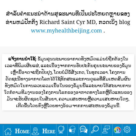
ສໍາລັບຄໍາແນະນໍາດ້ານສຸຂະພາບທີ່ເປັນປະໂຫຍດຫຼາຍຂອງ
ທ່ານຫມໍປັກກິ່ງ Richard Saint Cyr MD, ກວດເບິ່ງ blog
www.myhealthbeijing.com
.
ແຈ້ງການນໍາໃຊ້
: ຂໍ້ມູນຄຸນນະພາບອາກາດທັງຫມົດແມ່ນບໍ່ຖືກຕ້ອງໃນ
ເວລາທີ່ພິມເຜີຍແຜ່, ແລະເນື່ອງຈາກການຮັບປະກັນຄຸນນະພາບຂອງຂໍ້ມູນ
ເຫຼົ່ານີ້ອາດຈະຖືກປັບປຸງ, ໂດຍບໍ່ມີຂໍ້ສັງເກດ, ໃນທຸກເວລາ. ໂຄງການ
ດັດຊະນີທາງອາກາດໂລກໄດ້ໃຊ້ທັກສະແລະການດູແລທີ່ສົມເຫດສົມຜົນ
ທັງຫມົດໃນການລວບລວມເນື້ອໃນຂອງຂໍ້ມູນນີ້ແລະພາຍໃຕ້ສະພາບການ
ໃດກໍ່ຕາມທີມງານຂອງໂຄງການໂລກຂອງອາກາດທາງໂລກຫຼືຕົວແທນຂອງ
ມັນຈະຮັບຜິດຊອບໃນສັນຍາ, ຄວາມເສຍຫາຍຫຼືຄວາມເສຍຫາຍໃດໆ,
ເກີດຂື້ນໂດຍກົງຫຼືໂດຍທາງອ້ອມຈາກການສະຫນອງຂໍ້ມູນນີ້.
Home
Here