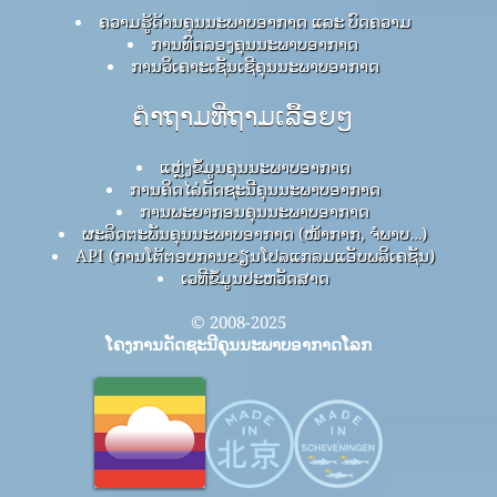
ຄວາມຮູ້ດ້ານຄຸນນະພາບອາກາດ ແລະ ບົດຄວາມ
ການທົດລອງຄຸນນະພາບອາກາດ
ການວິເຄາະເຊັນເຊີຄຸນນະພາບອາກາດ
ຄໍາຖາມທີ່ຖາມເລື້ອຍໆ
ແຫຼ່ງຂໍ້ມູນຄຸນນະພາບອາກາດ
ການຄິດໄລ່ດັດຊະນີຄຸນນະພາບອາກາດ
ການພະຍາກອນຄຸນນະພາບອາກາດ
ຜະລິດຕະພັນຄຸນນະພາບອາກາດ (ໜ້າກາກ, ຈໍພາບ…)
API (ການໂຕ້ຕອບການຂຽນໂປລແກລມແອັບພລິເຄຊັນ)
ເວທີຂໍ້ມູນປະຫວັດສາດ
© 2008-2025
ໂຄງການດັດຊະນີຄຸນນະພາບອາກາດໂລກ