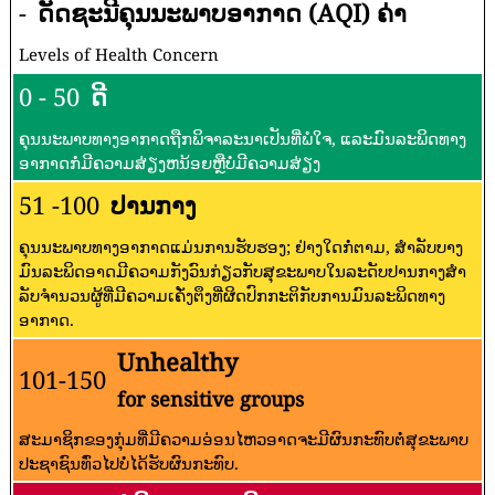
-
ດັດຊະນີຄຸນນະພາບອາກາດ (AQI) ຄ່າ
Levels of Health Concern
0 - 50
ດີ
ຄຸນນະພາບທາງອາກາດຖືກພິຈາລະນາເປັນທີ່ພໍໃຈ, ແລະມົນລະພິດທາງ
ອາກາດກໍ່ມີຄວາມສ່ຽງຫນ້ອຍຫຼືບໍ່ມີຄວາມສ່ຽງ
51 -100
ປານກາງ
ຄຸນນະພາບທາງອາກາດແມ່ນການຮັບຮອງ; ຢ່າງໃດກໍ່ຕາມ, ສໍາລັບບາງ
ມົນລະພິດອາດມີຄວາມກັງວົນກ່ຽວກັບສຸຂະພາບໃນລະດັບປານກາງສໍາ
ລັບຈໍານວນຜູ້ທີ່ມີຄວາມເຄັ່ງຕຶງທີ່ຜິດປົກກະຕິກັບການມົນລະພິດທາງ
ອາກາດ.
Unhealthy
101-150
for sensitive groups
ສະມາຊິກຂອງກຸ່ມທີ່ມີຄວາມອ່ອນໄຫວອາດຈະມີຜົນກະທົບຕໍ່ສຸຂະພາບ
ປະຊາຊົນທົ່ວໄປບໍ່ໄດ້ຮັບຜົນກະທົບ.