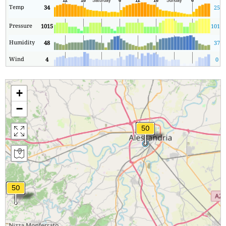
Temp
34
25
Pressure
1015
1012
Humidity
48
37
Wind
4
0
+
−