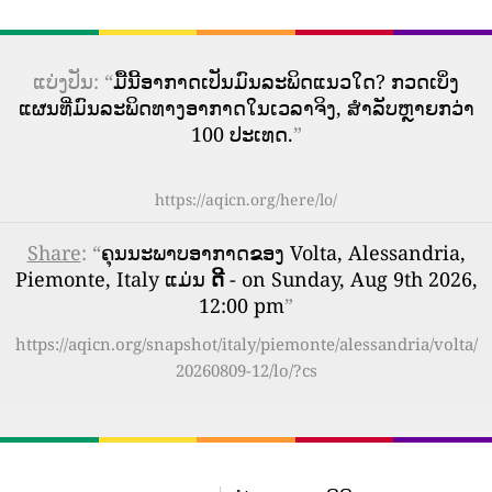
ແບ່ງປັນ: “
ມື້ນີ້ອາກາດເປັນມົນລະພິດແນວໃດ? ກວດເບິ່ງ
ແຜນທີ່ມົນລະພິດທາງອາກາດໃນເວລາຈິງ, ສໍາລັບຫຼາຍກວ່າ
100 ປະເທດ.
”
https://aqicn.org/here/lo/
Share
: “
ຄຸນນະພາບອາກາດຂອງ Volta, Alessandria,
Piemonte, Italy ແມ່ນ
ດີ
- on Sunday, Aug 9th 2026,
12:00 pm
”
https://aqicn.org/snapshot/italy/piemonte/alessandria/volta/
20260809-12/lo/?cs