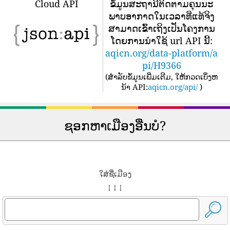
Cloud API
ຂໍ້​ມູນ​ສະ​ຖາ​ນີ​ຕິດ​ຕາມ​ຄຸນ​ນະ​
ພາບ​ອາ​ກາດ​ໃນ​ເວ​ລາ​ທີ່​ແທ້​ຈິງ​
ສາ​ມາດ​ເຂົ້າ​ເຖິງ​ເປັນ​ໂຄງ​ການ​
ໂດຍ​ການ​ນໍາ​ໃຊ້ url API ນີ້​:
aqicn.org/data-platform/a
pi/H9366
(
ສໍາລັບຂໍ້ມູນເພີ່ມເຕີມ, ໃຫ້ກວດເບິ່ງຫ
ນ້າ API:
aqicn.org/api/
)
ຊອກຫາເມືອງອື່ນບໍ?
ໃສ່ຊື່ເມືອງ
↓ ↓ ↓