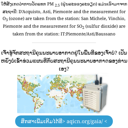
ໃຫ້ສັງເກດວ່າການວັດແທກ PM
(ຝຸ່ນລະອອງລະອຽດ) ແມ່ນເອົາມາຈາກ
2.5
ສະຖານີ:
D'Acquisto, Asti, Piemonte and the measurement for
O
(ozone) are taken from the station: San Michele, Vinchio,
3
Piemonte and the measurement for SO
(sulfur dioxide) are
2
taken from the station: IT:Piemonte/Asti/Baussano
ເຈົ້າຮູ້ຈັກສະຖານີຄຸນນະພາບອາກາດຢູ່ໃນພື້ນທີ່ຂອງເຈົ້າບໍ?
ເປັນ
ຫຍັງບໍ່ເຂົ້າຮ່ວມແຜນທີ່ກັບສະຖານີຄຸນນະພາບອາກາດຂອງທ່ານ
ເອງ?
ສຶກສາເພີ່ມເຕີມໄດ້ທີ່
> aqicn.org/gaia/ <