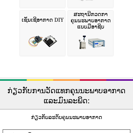
ສະຖານີກວດກາ
ເຊັນເຊີອາກາດ DIY
ຄຸນນະພາບອາກາດ
ແບບມືອາຊີບ
ກ່ຽວກັບການວັດແທກຄຸນນະພາບອາກາດ
ແລະມົນລະພິດ:
ກ່ຽວກັບລະດັບຄຸນນະພາບອາກາດ