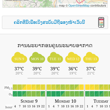
map ©
OpenStreetMap
contributors
ຄລິກທີ່ນີ້ເພື່ອເບິ່ງສະບັບມືຖືຂອງໜ້າເວັບນີ້
ການພະຍາກອນຄຸນນະພາບອາກາດ
SUN 9
MON 10
TUE 11
WED 12
THU 13
37°C
39°C
39°C
36°C
37°C
20°C
20°C
20°C
19°C
21°C
PM
2.5
O
3
Sunday 9
Monday 10
Tuesday
4
7
10
13
16
19
22
1
4
7
10
13
16
19
22
1
4
7
10
13
hour