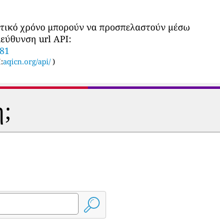
ατικό χρόνο μπορούν να προσπελαστούν μέσω
εύθυνση url API:
581
:
aqicn.org/api/
)
η;