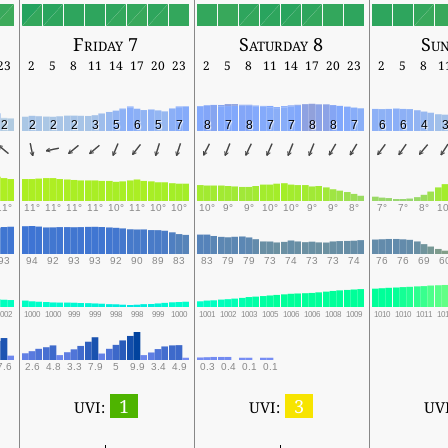
Friday 7
Saturday 8
Sun
23
2
5
8
11
14
17
20
23
2
5
8
11
14
17
20
23
2
5
8
1
2
2
2
2
3
5
6
5
7
8
7
8
7
7
8
8
7
6
6
4
3
11°
11°
11°
11°
11°
10°
11°
10°
10°
10°
9°
9°
10°
10°
9°
9°
8°
7°
7°
8°
10
93
94
92
93
93
92
90
89
83
83
79
79
73
74
73
73
74
76
76
69
6
002
1000
1000
999
999
998
998
999
1000
1001
1002
1003
1005
1006
1006
1008
1009
1010
1010
1011
10
7.6
2.6
4.8
3.3
7.9
5
9.9
3.4
4.9
0.3
0.4
0.1
0.1
1
3
UVI:
UVI:
UVI