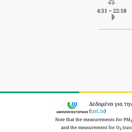
4:51 ~ 22:18
Δεδομένα για τη
(
ust.is
)
Note that the measurements for PM
and the measurement for O
(ozo
3