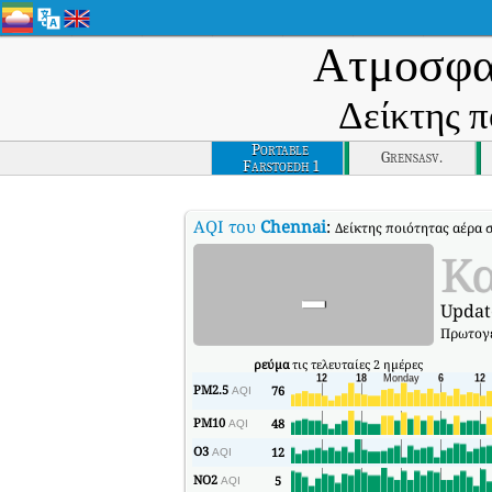
Ατμοσφα
Δείκτης π
Portable
Grensasv.
Farstoedh 1
AQI του
Chennai
:
Δείκτης ποιότητας αέρα 
-
Κ
Updat
Πρωτογε
ρεύμα
τις τελευταίες 2 ημέρες
PM2.5
76
AQI
PM10
48
AQI
O3
12
AQI
NO2
5
AQI