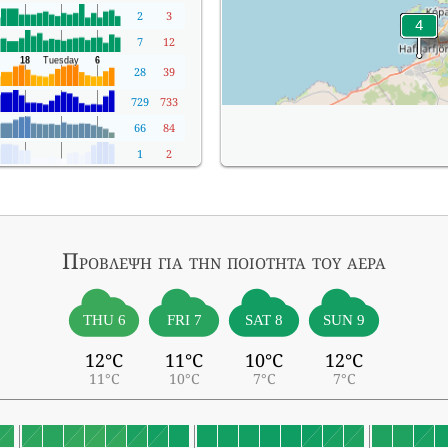
2
3
7
12
28
39
729
733
66
84
1
2
Πρόβλεψη για την ποιότητα του αέρα
THU 6
FRI 7
SAT 8
SUN 9
12°C
11°C
10°C
12°C
11°C
10°C
7°C
7°C