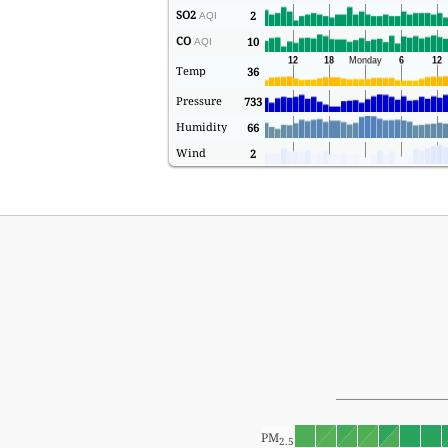
SO2
2
AQI
CO
10
AQI
Temp
36
Pressure
733
Humidity
66
Wind
2
PM
2.5