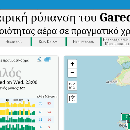
ιρική ρύπανση του
Gare
οιότητας αέρα σε πραγματικό χ
Hafnarfjoredhu
Husdyrag.
Kop. Dalsm.
Hvaleyrarh.
Noredhurhell
σε πραγματικό χρόνο (AQI) της Chennai.
+
αλός
−
ed on Wed. 23:00
νής ρύπος:
so2
ελάχ
Μέγιστη
70
85
43
54
11
14
4
5