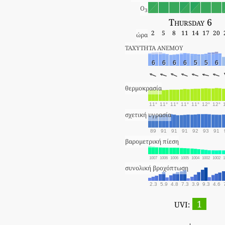
O
3
Thursday 6
2
5
8
11
14
17
20
ώρα
ΤΑΧΥΤΗΤΑ ΑΝΕΜΟΥ
6
6
6
6
5
5
6
θερμοκρασία
11°
11°
11°
11°
11°
12°
12°
σχετική υγρασία
89
91
91
91
92
93
91
βαρομετρική πίεση
1007
1006
1006
1005
1004
1002
1002
1
συνολική βροχόπτωση
2.3
5.9
4.8
7.3
3.9
9.3
4.6
1
UVI: