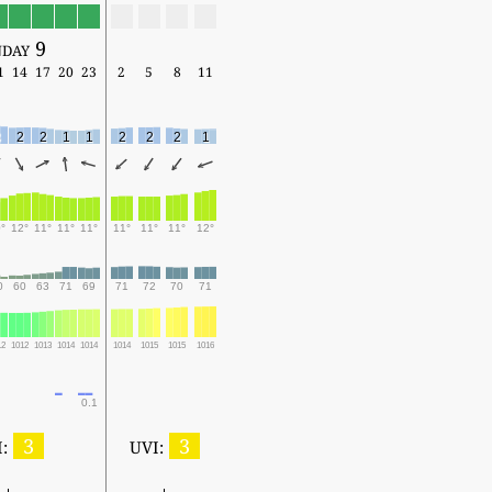
day 9
1
14
17
20
23
2
5
8
11
2
2
1
1
2
2
2
1
°
12°
11°
11°
11°
11°
11°
11°
12°
0
60
63
71
69
71
72
70
71
12
1012
1013
1014
1014
1014
1015
1015
1016
0.1
3
3
:
UVI: