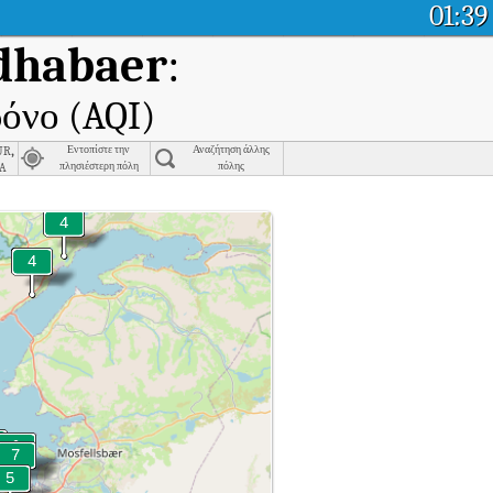
01:39
dhabaer
:
ρόνο (AQI)
r,
Εντοπίστε την
Αναζήτηση άλλης
a
πλησιέστερη πόλη
πόλης