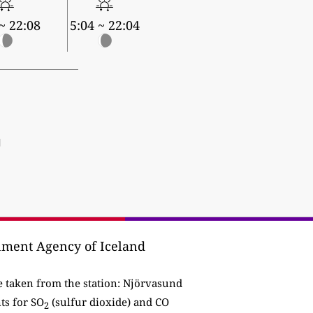
~ 22:08
5:04 ~ 22:04
]
nment Agency of Iceland
e taken from the station:
Njörvasund
ts for SO
(sulfur dioxide) and CO
2