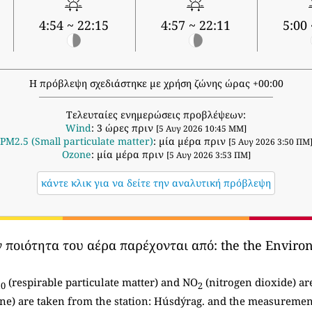
4:54 ~ 22:15
4:57 ~ 22:11
5:00 
Η πρόβλεψη σχεδιάστηκε με χρήση ζώνης ώρας +00:00
Τελευταίες ενημερώσεις προβλέψεων:
Wind
: 3 ώρες πριν
[5 Αυγ 2026 10:45 ΜΜ]
PM2.5 (Small particulate matter)
: μία μέρα πριν
[5 Αυγ 2026 3:50 ΠΜ
Ozone
: μία μέρα πριν
[5 Αυγ 2026 3:53 ΠΜ]
κάντε κλικ για να δείτε την αναλυτική πρόβλεψη
ν ποιότητα του αέρα παρέχονται από:
the the Enviro
(respirable particulate matter) and NO
(nitrogen dioxide) ar
10
2
ne) are taken from the station: Húsdýrag. and the measuremen