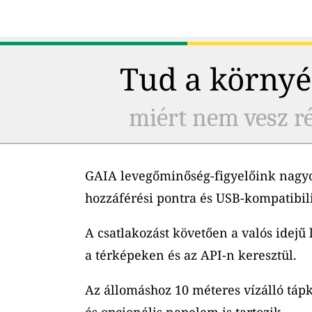
Tud a környé
miért nem vesz ré
GAIA levegőminőség-figyelőink nagyo
hozzáférési pontra és USB-kompatibil
A csatlakozást követően a valós idejű
a térképeken és az API-n keresztül.
Az állomáshoz 10 méteres vízálló tápk