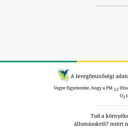
A levegőminőségi adatok
Vegye figyelembe, hogy a PM
(fin
2,5
O
(
3
Tud a környék
állomásokról?
miért n