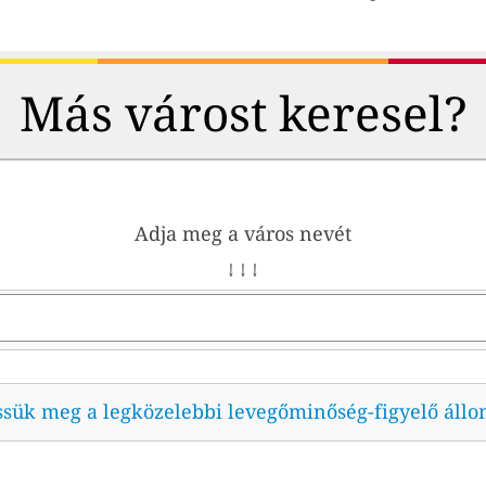
Más várost keresel?
Adja meg a város nevét
↓ ↓ ↓
ssük meg a legközelebbi levegőminőség-figyelő állo