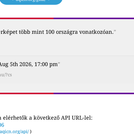
érképet több mint 100 országra vonatkozóan.
”
ug 5th 2026, 17:00 pm
”
hu/?cs
 elérhetők a következő API URL-lel:
06
aqicn.org/api/
)