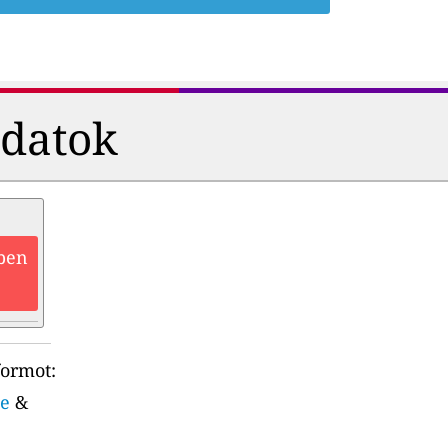
adatok
zben
formot:
le
&