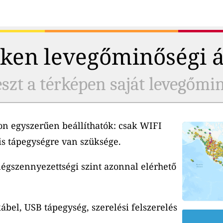
ken levegőminőségi 
szt a térképen saját levegőmi
n egyszerűen beállíthatók: csak WIFI
is tápegységre van szüksége.
 légszennyezettségi szint azonnal elérhető
ábel, USB tápegység, szerelési felszerelés