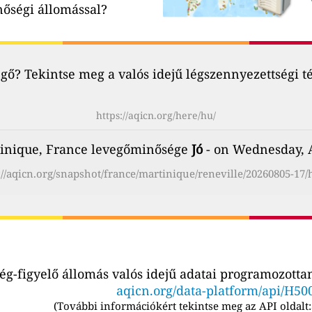
nőségi állomással?
ő? Tekintse meg a valós idejű légszennyezettségi t
https://aqicn.org/here/hu/
tinique, France levegőminősége
Jó
- on Wednesday, A
://aqicn.org/snapshot/france/martinique/reneville/20260805-17/
g-figyelő állomás valós idejű adatai programozottan
aqicn.org/data-platform/api/H50
(
További információkért tekintse meg az API oldalt: