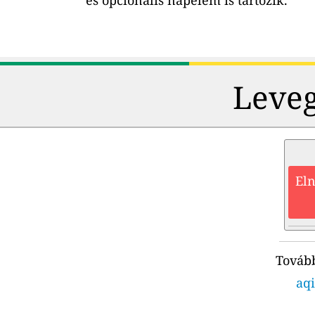
és opcionális napelem is tartozik.
Leveg
Eln
Tovább
aqi