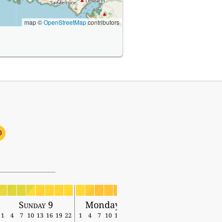
map ©
OpenStreetMap
contributors
0
Sunday 9
Monday 10
1
4
7
10
13
16
19
22
1
4
7
10
13
16
19