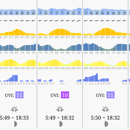
6
6
6
6
6
5
6
7
5
7
7
7
6
5
7
7
6
6
6
6
6
5
5
6°
27°
27°
28°
27°
26°
26°
26°
25°
27°
28°
29°
27°
26°
26°
25°
25°
27°
29°
29°
28°
26°
26°
78
76
79
67
74
78
79
75
78
73
63
65
68
77
82
84
82
78
68
63
70
82
81
016
1017
1017
1016
1015
1017
1017
1015
1016
1017
1017
1015
1015
1016
1017
1015
1015
1016
1016
1015
1014
1016
1016
.1
0.1
0.9
1.4
0.1
0.2
0.1
0.4
0.1
0.4
0.1
0.3
1
1.1
1.8
0.6
0.6
0.2
11
10
11
UVI:
UVI:
UVI:
5:49 ~ 18:33
5:49 ~ 18:32
5:50 ~ 18:32