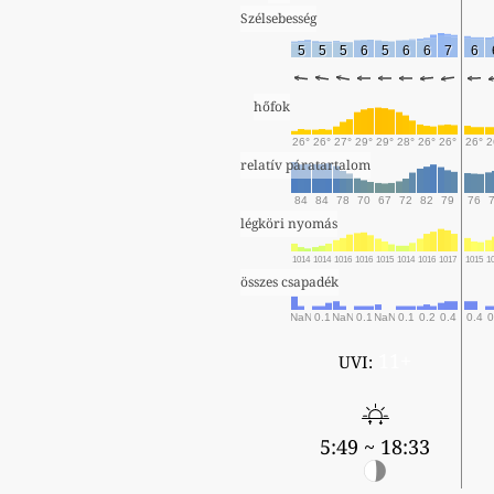
Szélsebesség
5
5
5
6
5
6
6
7
6
hőfok
26°
26°
27°
29°
29°
28°
26°
26°
26°
2
relatív páratartalom
84
84
78
70
67
72
82
79
76
légköri nyomás
1014
1014
1016
1016
1015
1014
1016
1017
1015
1
összes csapadék
NaN
0.1
NaN
0.1
NaN
0.1
0.2
0.4
0.4
0
11+
UVI:
5:49 ~ 18:33