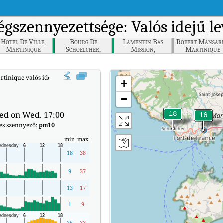
égszennyezettsége: Valós idejű l
Hotel De Ville,
Bourg De
Lamentin Bas
Robert Mansard
Martinique
Schoelcher,
Mission,
Martinique
Martinique
Martinique
rtinique valós idejű levegőminőségi indexe (AQI).
+
−
ed on Wed. 17:00
ges szennyező:
pm10
min
max
18
38
9
37
13
17
1
9
25
33