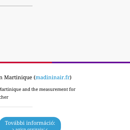
en Martinique (
madininair.fr
)
 Martinique and the measurement for
cher
További információ:
> aqicn.org/gaia/ <