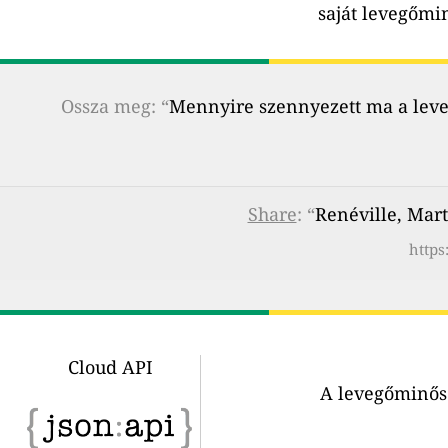
saját levegőmi
Ossza meg: “
Mennyire szennyezett ma a leveg
Share
: “
Renéville, Mar
https
Cloud API
A levegőminősé