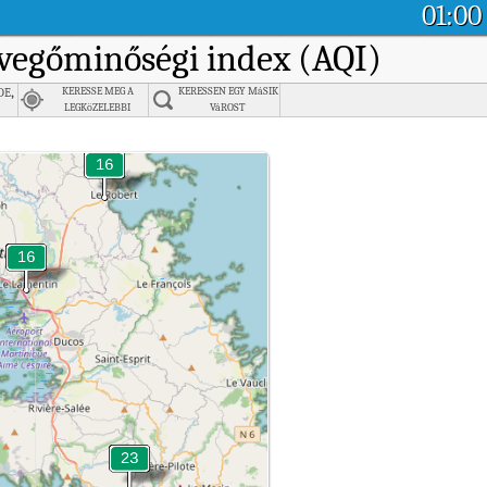
01:00
evegőminőségi index (AQI)
e,
KERESSE MEG A
KERESSEN EGY MáSIK
LEGKöZELEBBI
VáROST
VáROST