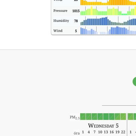
Pressure
1015
Humidity
78
Wind
5
PM
2.5
Wednesday 5
1
4
7
10
13
16
19
22
1
óra