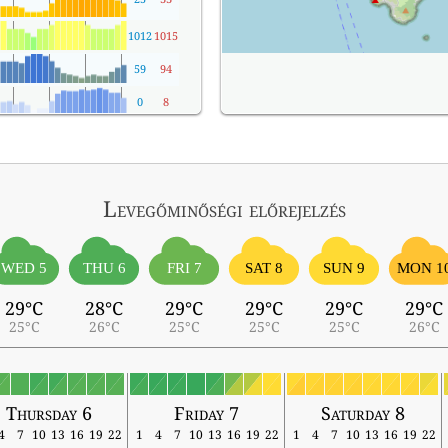
1012
1015
59
94
0
8
Levegőminőségi előrejelzés
WED 5
THU 6
FRI 7
SAT 8
SUN 9
MON 1
29°C
28°C
29°C
29°C
29°C
29°C
25°C
26°C
25°C
25°C
25°C
26°C
Thursday 6
Friday 7
Saturday 8
4
7
10
13
16
19
22
1
4
7
10
13
16
19
22
1
4
7
10
13
16
19
22