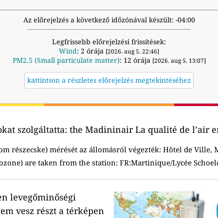
Az előrejelzés a következő időzónával készült: -04:00
Legfrissebb előrejelzési frissítések:
Wind
: 2 órája
[2026. aug 5. 22:46]
PM2.5 (Small particulate matter)
: 12 órája
[2026. aug 5. 13:07]
kattintson a részletes előrejelzés megtekintéséhez
at szolgáltatta:
the Madininair La qualité de l’air 
om részecske) mérését az állomásról végezték:
Hôtel de Ville,
ozone) are taken from the station: FR:Martinique/Lycée Schoel
en levegőminőségi
em vesz részt a térképen