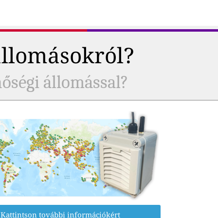
állomásokról?
nőségi állomással?
Kattintson további információkért