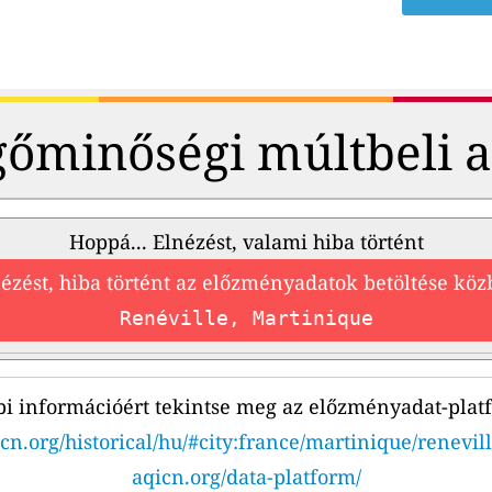
őminőségi múltbeli 
Hoppá... Elnézést, valami hiba történt
ézést, hiba történt az előzményadatok betöltése kö
Renéville, Martinique
i információért tekintse meg az előzményadat-plat
cn.org/historical/hu/#city:france/martinique/renevil
aqicn.org/data-platform/