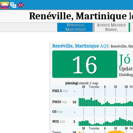
Renéville, Martinique
l
Reneville,
Avenue Maurice
Martinique
Bishop,
Martinique
Renéville, Martinique
AQI
:
Renéville, Ma
16
Jó
Updat
Elsődle
jelenlegi
elmúlt 2 nap
PM2.5
-
AQI
PM10
16
AQI
O3
-
AQI
NO2
5
AQI
Temp
28