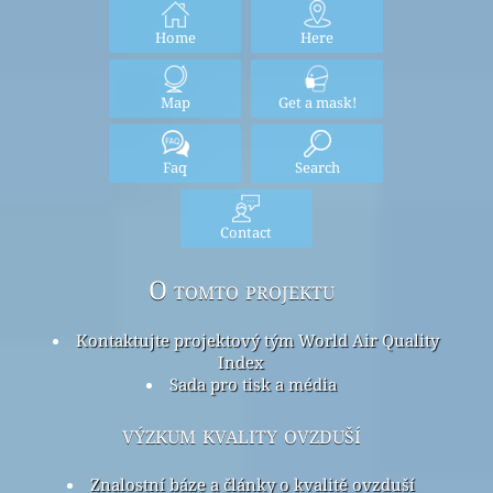
Home
Here
Map
Get a mask!
Faq
Search
Contact
O tomto projektu
Kontaktujte projektový tým World Air Quality
Index
Sada pro tisk a média
výzkum kvality ovzduší
Znalostní báze a články o kvalitě ovzduší