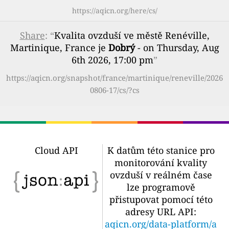
https://aqicn.org/here/cs/
Share
: “
Kvalita ovzduší ve městě Renéville,
Martinique, France je
Dobrý
- on Thursday, Aug
6th 2026, 17:00 pm
”
https://aqicn.org/snapshot/france/martinique/reneville/2026
0806-17/cs/?cs
Cloud API
K datům této stanice pro
monitorování kvality
ovzduší v reálném čase
lze programově
přistupovat pomocí této
adresy URL API:
aqicn.org/data-platform/a