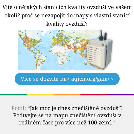
Víte o nějakých stanicích kvality ovzduší ve vašem
okolí?
proč se nezapojit do mapy s vlastní stanicí
kvality ovzduší?
Více se dozvíte na
> aqicn.org/gaia/ <
Podíl: “
Jak moc je dnes znečištěné ovzduší?
Podívejte se na mapu znečištění ovzduší v
reálném čase pro více než 100 zemí.
”