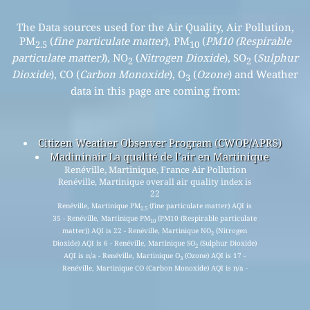
The Data sources used for the Air Quality, Air Pollution,
PM
(
fine particulate matter
), PM
(
PM10 (Respirable
2.5
10
particulate matter)
), NO
(
Nitrogen Dioxide
), SO
(
Sulphur
2
2
Dioxide
), CO (
Carbon Monoxide
), O
(
Ozone
) and Weather
3
data in this page are coming from:
Citizen Weather Observer Program (CWOP/APRS)
Madininair La qualité de l’air en Martinique
Renéville, Martinique, France Air Pollution
Renéville, Martinique overall air quality index is
22
Renéville, Martinique PM
(fine particulate matter) AQI is
2.5
35 - Renéville, Martinique PM
(PM10 (Respirable particulate
10
matter)) AQI is 22 - Renéville, Martinique NO
(Nitrogen
2
Dioxide) AQI is 6 - Renéville, Martinique SO
(Sulphur Dioxide)
2
AQI is n/a - Renéville, Martinique O
(Ozone) AQI is 17 -
3
Renéville, Martinique CO (Carbon Monoxide) AQI is n/a -