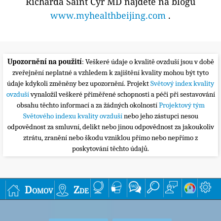
Richarda Saint Cyr MD najdete na blogu
www.myhealthbeijing.com
.
Upozornění na použití
: Veškeré údaje o kvalitě ovzduší jsou v době
zveřejnění neplatné a vzhledem k zajištění kvality mohou být tyto
údaje kdykoli změněny bez upozornění. Projekt
Světový index kvality
ovzduší
vynaložil veškeré přiměřené schopnosti a péči při sestavování
obsahu těchto informací a za žádných okolností
Projektový tým
Světového indexu kvality ovzduší
nebo jeho zástupci nesou
odpovědnost za smluvní, delikt nebo jinou odpovědnost za jakoukoliv
ztrátu, zranění nebo škodu vzniklou přímo nebo nepřímo z
poskytování těchto údajů.
Domov
Zde