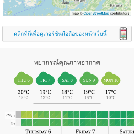
map ©
OpenStreetMap
contributors
คลิกที่นี่เพื่อดูเวอร์ชันมือถือของหน้าเว็บนี้
พยากรณ์คุณภาพอากาศ
THU 6
FRI 7
SAT 8
SUN 9
MON 10
20°C
19°C
18°C
19°C
17°C
15°C
12°C
11°C
15°C
10°C
PM
2.5
O
3
Thursday 6
Friday 7
Satur