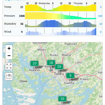
Temp
21
9
Pressure
1006
1006
Humidity
56
43
Wind
9
0
+
−