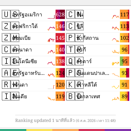
🇺🇸
🇨🇳
628
117
สหรัฐอเมริกา
จีน
🇿🇦
🇨🇱
146
113
แอฟริกาใต้
ชิลี
🇿🇲
🇵🇰
145
102
แซมเบีย
ปากีสถาน
🇨🇦
🇹🇷
140
96
แคนาดา
ตุรกี
🇮🇩
🇶🇦
138
95
อินโดนีเซีย
กาตาร์
🇦🇪
🇵🇸
124
93
สหรัฐอาหรับเอมิเรตส์
ดินแดนปาเลสไตน์
🇷🇼
🇰🇷
120
91
รวันดา
เกาหลีใต้
🇮🇳
🇧🇩
119
89
อินเดีย
บังกลาเทศ
Ranking updated 1 นาทีที่แล้ว
(6 ส.ค. 2026 เวลา 11:48)