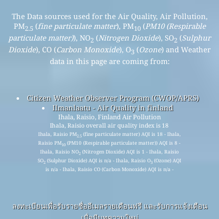
The Data sources used for the Air Quality, Air Pollution,
PM
(
fine particulate matter
), PM
(
PM10 (Respirable
2.5
10
particulate matter)
), NO
(
Nitrogen Dioxide
), SO
(
Sulphur
2
2
Dioxide
), CO (
Carbon Monoxide
), O
(
Ozone
) and Weather
3
data in this page are coming from:
Citizen Weather Observer Program (CWOP/APRS)
Ilmanlaatu - Air Quality in finland
Ihala, Raisio, Finland Air Pollution
Ihala, Raisio overall air quality index is 18
Ihala, Raisio PM
(fine particulate matter) AQI is 18 - Ihala,
2.5
Raisio PM
(PM10 (Respirable particulate matter)) AQI is 8 -
10
Ihala, Raisio NO
(Nitrogen Dioxide) AQI is 1 - Ihala, Raisio
2
SO
(Sulphur Dioxide) AQI is n/a - Ihala, Raisio O
(Ozone) AQI
2
3
is n/a - Ihala, Raisio CO (Carbon Monoxide) AQI is n/a -
ลงทะเบียนเพื่อรับรายชื่ออีเมลรายเดือนฟรี และรับการแจ้งเตือน
เมื่อมีบทความใหม่