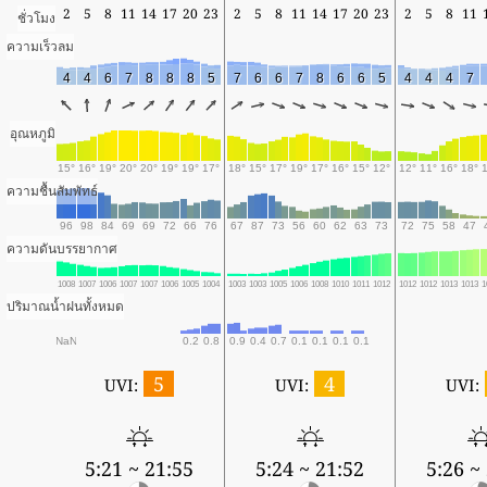
2
5
8
11
14
17
20
23
2
5
8
11
14
17
20
23
2
5
8
11
ชั่วโมง
ความเร็วลม
4
4
6
7
8
8
8
5
7
6
6
7
8
6
6
5
4
4
4
7
อุณหภูมิ
15°
16°
19°
20°
20°
19°
19°
17°
18°
15°
17°
19°
17°
16°
15°
12°
12°
11°
16°
18°
ความชื้นสัมพัทธ์
96
98
84
69
69
72
66
76
67
87
73
56
60
62
63
73
72
75
58
47
ความดันบรรยากาศ
1008
1007
1006
1007
1007
1006
1005
1004
1003
1003
1005
1006
1008
1010
1011
1012
1012
1012
1013
1013
1
ปริมาณน้ำฝนทั้งหมด
NaN
0.2
0.8
0.9
0.4
0.7
0.1
0.1
0.1
0.1
5
4
UVI:
UVI:
UVI:
5:21 ~ 21:55
5:24 ~ 21:52
5:26 ~