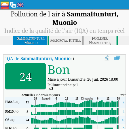
Pollution de l'air à
Sammaltunturi,
Muonio
Indice de la qualité de l'air (IQA) en temps réel
Sammaltunturi,
Fuglenes,
Matorova, Kittila
Muonio
Hammerfest,
Norway
IQA de
Sammaltunturi, Muonio
:
Indice de la qualité de l'air (IQA
Bon
24
Mise à jour Dimanche, 26 Juil. 2026 18:00
Polluant principal
:
o3
actuel
les 2 derniers jours
min
PM2.5
12
2
AQI
PM10
5
2
AQI
O3
24
16
AQI
NO2
0
0
AQI