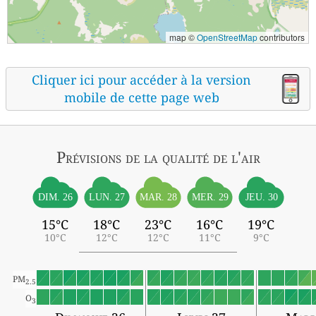
map ©
OpenStreetMap
contributors
Cliquer ici pour accéder à la version
mobile de cette page web
Prévisions
de la qualité de l'air
DIM. 26
LUN. 27
MAR. 28
MER. 29
JEU. 30
15°C
18°C
23°C
16°C
19°C
10°C
12°C
12°C
11°C
9°C
PM
2.5
O
3