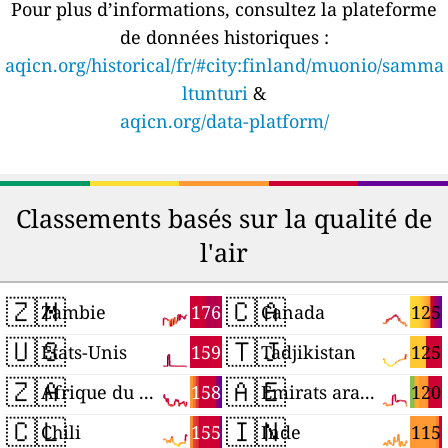
Pour plus d’informations, consultez la plateforme
de données historiques :
aqicn.org/historical/fr/#city:finland/muonio/samma
ltunturi
&
aqicn.org/data-platform/
Classements basés sur la qualité de
l'air
🇿🇲
🇨🇦
176
125
Zambie
Canada
🇺🇸
🇹🇯
159
125
États-Unis
Tadjikistan
🇿🇦
🇦🇪
158
120
Afrique du Sud
Émirats arabes unis
🇨🇱
🇮🇳
155
115
Chili
Inde