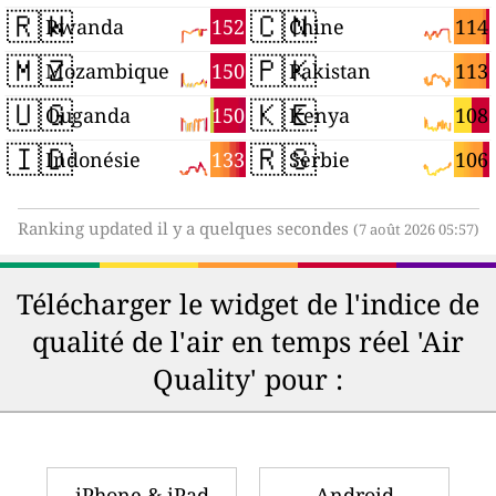
🇷🇼
🇨🇳
152
114
Rwanda
Chine
🇲🇿
🇵🇰
150
113
Mozambique
Pakistan
🇺🇬
🇰🇪
150
108
Ouganda
Kenya
🇮🇩
🇷🇸
133
106
Indonésie
Serbie
Ranking updated il y a quelques secondes
(7 août 2026 05:57)
Télécharger le widget de l'indice de
qualité de l'air en temps réel 'Air
Quality' pour :
iPhone & iPad
Android