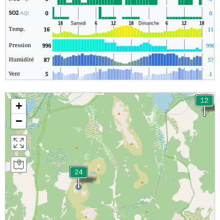
SO2
0
0
AQI
Temp.
16
11
Pression
996
996
Humidité
87
57
Vent
5
1
+
−