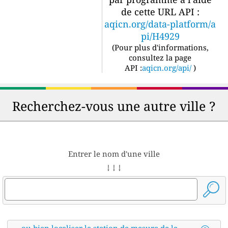
de cette URL API :
aqicn.org/data-platform/a
pi/H4929
(
Pour plus d'informations,
consultez la page
API :
aqicn.org/api/
)
Recherchez-vous une autre ville ?
Entrer le nom d'une ville
↓ ↓ ↓
ou bien localiser la station de mesure de la