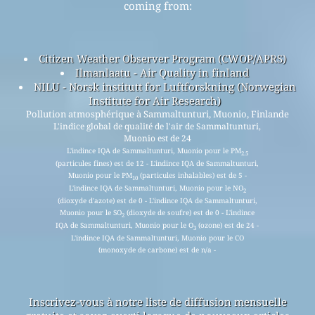
coming from:
Citizen Weather Observer Program (CWOP/APRS)
Ilmanlaatu - Air Quality in finland
NILU - Norsk institutt for Luftforskning (Norwegian
Institute for Air Research)
Pollution atmosphérique à Sammaltunturi, Muonio, Finlande
L'indice global de qualité de l'air de Sammaltunturi,
Muonio est de 24
L'indince IQA de Sammaltunturi, Muonio pour le PM
2.5
(particules fines) est de 12 - L'indince IQA de Sammaltunturi,
Muonio pour le PM
(particules inhalables) est de 5 -
10
L'indince IQA de Sammaltunturi, Muonio pour le NO
2
(dioxyde d'azote) est de 0 - L'indince IQA de Sammaltunturi,
Muonio pour le SO
(dioxyde de soufre) est de 0 - L'indince
2
IQA de Sammaltunturi, Muonio pour le O
(ozone) est de 24 -
3
L'indince IQA de Sammaltunturi, Muonio pour le CO
(monoxyde de carbone) est de n/a -
Inscrivez-vous à notre liste de diffusion mensuelle