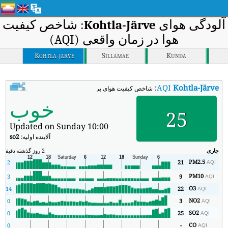
آلودگی هوای
Kohtla-Järve
: شاخص کیفیت
هوا در زمان واقعی (AQI)
Kohtla-jarve
Sillamae
Kunda
:
AQI
Kohtla-Järve
شاخص کیفیت هوای بی‌درنگ Kohtla-Järve (AQI).
خوب
25
Updated on Sunday 10:00
آلاینده اولیه:
so2
جاری
2 روز گذشته
دقیقه
حد
PM2.5
2
21
AQI
PM10
3
9
AQI
O3
14
22
AQI
NO2
0
3
AQI
SO2
0
25
AQI
CO
0
-
AQI