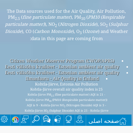
The Data sources used for the Air Quality, Air Pollution,
PM
(
fine particulate matter
), PM
(
PM10 (Respirable
2.5
10
particulate matter)
), NO
(
Nitrogen Dioxide
), SO
(
Sulphur
2
2
Dioxide
), CO (
Carbon Monoxide
), O
(
Ozone
) and Weather
3
data in this page are coming from:
Citizen Weather Observer Program (CWOP/APRS)
Eesti välisõhu kvaliteet - Estonian ambient air quality
Eesti välisõhu kvaliteet - Estonian ambient air quality
Ilmanlaatu - Air Quality in finland
Kohtla-Järve, Estonia Air Pollution
Kohtla-Järve overall air quality index is 25
Kohtla-Järve PM
(fine particulate matter) AQI is 21 -
2.5
Kohtla-Järve PM
(PM10 (Respirable particulate matter))
10
AQI is 9 - Kohtla-Järve NO
(Nitrogen Dioxide) AQI is 3 -
2
Kohtla-Järve SO
(Sulphur Dioxide) AQI is 25 - Kohtla-Järve
2
O
(Ozone) AQI is 22 - Kohtla-Järve CO (Carbon Monoxide)
3
صفحه اصلی
AQI is 0 -