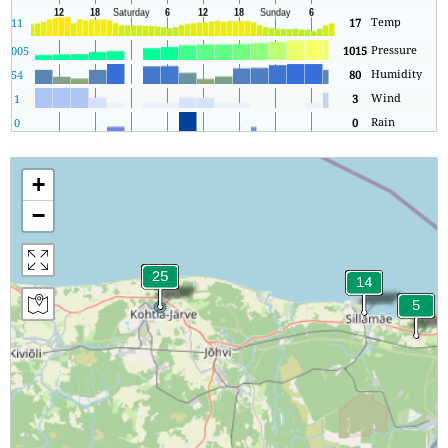
Temp
11
17
Pressure
5
1005
1015
Humidity
54
80
Wind
1
3
Rain
0
0
0
+
−