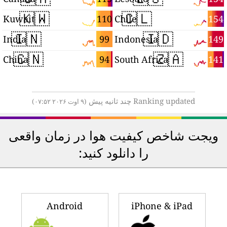
🇰🇼
🇨🇱
3
110
154
Kuwait
Chile
🇮🇳
🇮🇩
0
99
149
India
Indonesia
🇨🇳
🇿🇦
4
94
141
China
South Africa
Ranking updated چند ثانیه پیش
(۹ اوت ۲۰۲۶ ۰۷:۵۲)
ویجت شاخص کیفیت هوا در زمان واقعی
را دانلود کنید:
Android
iPhone & iPad