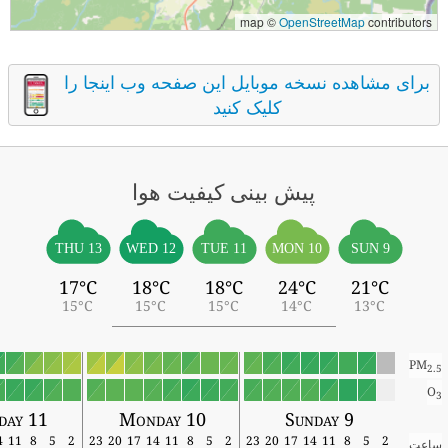
map ©
OpenStreetMap
contributors
برای مشاهده نسخه موبایل این صفحه وب اینجا را
کلیک کنید
پیش بینی کیفیت هوا
THU 13
WED 12
TUE 11
MON 10
SUN 9
17°C
18°C
18°C
24°C
21°C
15°C
15°C
15°C
14°C
13°C
PM
2.5
O
3
sday 11
Monday 10
Sunday 9
14
11
8
5
2
23
20
17
14
11
8
5
2
23
20
17
14
11
8
5
2
ساعت