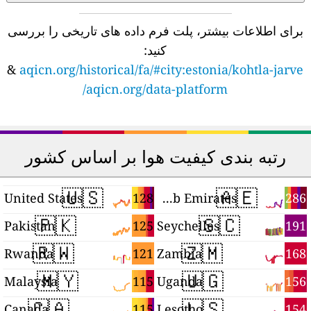
برای اطلاعات بیشتر، پلت فرم داده های تاریخی را بررسی
کنید:
&
aqicn.org/historical/fa/#city:estonia/kohtla-jarve
aqicn.org/data-platform/
رتبه بندی کیفیت هوا بر اساس کشور
🇺🇸
🇦🇪
4
128
286
United States
United Arab Emirates
🇵🇰
🇸🇨
7
125
191
Pakistan
Seychelles
🇷🇼
🇿🇲
6
121
168
Rwanda
Zambia
🇲🇾
🇺🇬
5
115
156
Malaysia
Uganda
🇨🇦
🇱🇸
3
115
154
Canada
Lesotho