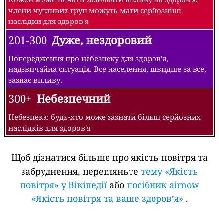
члени чутливих груп можуть мати серйозніші
наслідки для здоров'я
201-300
Дуже, нездоровий
Попередження про небезпеку для здоров'я,
надзвичайна ситуація. Все населення, швидше за все,
зазнає впливу.
300+
Небезпечний
Небезпека: будь-хто може зазнати більш серйозних
наслідків для здоров'я
Щоб дізнатися більше про якість повітря та
забруднення, перегляньте
тему «Якість
повітря» у Вікіпедії
або
посібник airnow
«Якість повітря та ваше здоров’я»
.