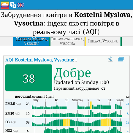
Забруднення повітря в
Kostelni Myslova,
Vysocina
: індекс якості повітря в
реальному часі (AQI)
Kostelni Myslova,
Jihlava-znojemska,
Jihlava, Vysocina
Vysocina
Vysocina
AQI
Kostelni Myslova, Vysocina
:
Індекс якості повітря в реальном
Добре
38
Updated on Sunday 1:00
Первинний забруднювач:
o3
поточний
останні 2 дні
хв
PM2.5
25
21
AQI
PM10
10
8
AQI
O3
38
22
AQI
NO2
4
2
AQI