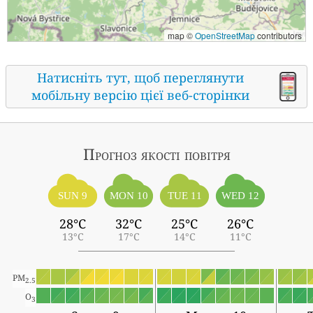
map ©
OpenStreetMap
contributors
Натисніть тут, щоб переглянути
мобільну версію цієї веб-сторінки
Прогноз якості повітря
SUN 9
MON 10
TUE 11
WED 12
28°C
32°C
25°C
26°C
13°C
17°C
14°C
11°C
PM
2.5
O
3