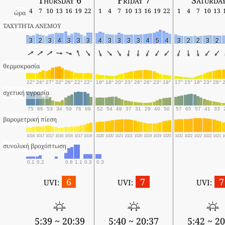
4
7
10
13
16
19
22
1
4
7
10
13
16
19
22
1
4
7
10
13
ώρα
ΤΑΧΥΤΗΤΑ ΑΝΕΜΟΥ
3
2
3
4
3
3
3
4
3
3
3
3
4
5
4
3
2
2
3
2
θερμοκρασία
22°
24°
27°
32°
26°
22°
22°
19°
18°
20°
23°
26°
26°
23°
19°
17°
15°
18°
23°
26°
σχετική υγρασία
75
66
53
34
59
76
69
52
54
49
37
31
29
40
50
57
65
57
41
33
βαρομετρική πίεση
1016
1017
1017
1016
1016
1017
1019
1020
1020
1021
1021
1020
1019
1019
1020
1022
1022
1022
1022
1021
1
συνολική βροχόπτωση
0.1
0.2
0.8
1.1
0.3
0.3
6
7
7
UVI:
UVI:
UVI:
5:39 ~ 20:39
5:40 ~ 20:37
5:42 ~ 20