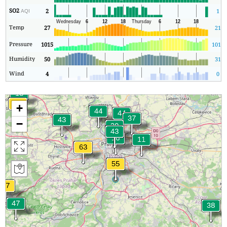
SO2
2
1
AQI
Temp
27
21
Pressure
1015
1010
Humidity
50
31
Wind
4
0
+
−