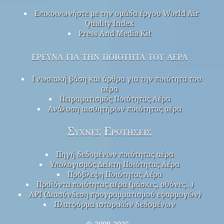
Επικοινωνήστε με την ομάδα έργου World Air
Quality Index
Press And Media Kit
έρευνα για την ποιότητα του αέρα
Γνωσιακή βάση και άρθρα για την ποιότητα του
αέρα
Πειραματισμός Ποιότητας Αέρα
Ανάλυση αισθητήρων ποιότητας αέρα
Συχνές Ερωτήσεις
Πηγή δεδομένων ποιότητας αέρα
Υπολογισμός Δείκτη Ποιότητας Αέρα
Πρόβλεψη Ποιότητας Αέρα
Προϊόντα ποιότητας αέρα (μάσκες, οθόνες…)
API (Διασύνδεση προγραμματισμού εφαρμογών)
Πλατφόρμα ιστορικών δεδομένων
© 2008-2025