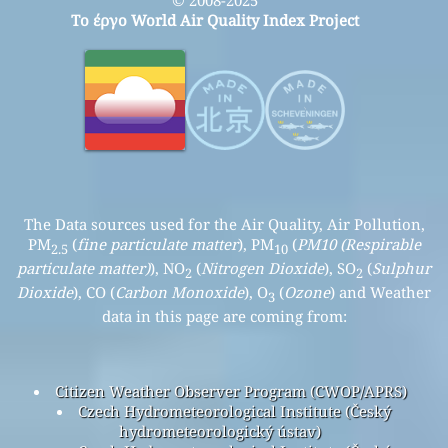
Το έργο World Air Quality Index Project
The Data sources used for the Air Quality, Air Pollution,
PM
(
fine particulate matter
), PM
(
PM10 (Respirable
2.5
10
particulate matter)
), NO
(
Nitrogen Dioxide
), SO
(
Sulphur
2
2
Dioxide
), CO (
Carbon Monoxide
), O
(
Ozone
) and Weather
3
data in this page are coming from:
Citizen Weather Observer Program (CWOP/APRS)
Czech Hydrometeorological Institute (Český
hydrometeorologický ústav)