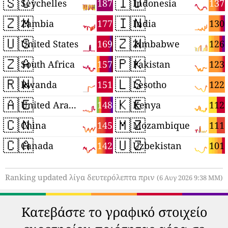
🇸🇨
🇮🇩
187
137
Seychelles
Indonesia
🇿🇲
🇮🇳
177
130
Zambia
India
🇺🇸
🇿🇼
169
126
United States
Zimbabwe
🇿🇦
🇵🇰
157
123
South Africa
Pakistan
🇷🇼
🇱🇸
151
122
Rwanda
Lesotho
🇦🇪
🇰🇪
148
112
United Arab Emirates
Kenya
🇨🇳
🇲🇿
145
111
China
Mozambique
🇨🇦
🇺🇿
142
101
Canada
Uzbekistan
Ranking updated λίγα δευτερόλεπτα πριν
(6 Αυγ 2026 9:38 ΜΜ)
Κατεβάστε το γραφικό στοιχείο