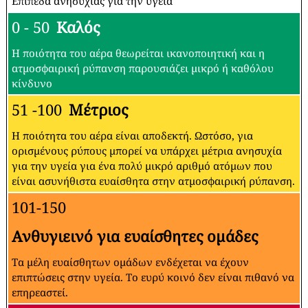
Επίπεδα ανησυχίας για την υγεία
0 - 50
Καλός
Η ποιότητα του αέρα θεωρείται ικανοποιητική και η
ατμοσφαιρική ρύπανση παρουσιάζει μικρό ή καθόλου
κίνδυνο
51 -100
Μέτριος
Η ποιότητα του αέρα είναι αποδεκτή. Ωστόσο, για
ορισμένους ρύπους μπορεί να υπάρχει μέτρια ανησυχία
για την υγεία για ένα πολύ μικρό αριθμό ατόμων που
είναι ασυνήθιστα ευαίσθητα στην ατμοσφαιρική ρύπανση.
101-150
Ανθυγιεινό για ευαίσθητες ομάδες
Τα μέλη ευαίσθητων ομάδων ενδέχεται να έχουν
επιπτώσεις στην υγεία. Το ευρύ κοινό δεν είναι πιθανό να
επηρεαστεί.