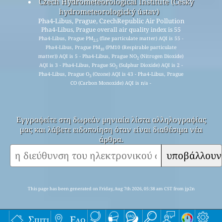
Czech Hydrometeorological Institute (Český
hydrometeorologický ústav)
Pha4-Libus, Prague, CzechRepublic Air Pollution
Pha4-Libus, Prague overall air quality index is 55
Pha4-Libus, Prague PM
(fine particulate matter) AQI is 55 -
2.5
Pha4-Libus, Prague PM
(PM10 (Respirable particulate
10
matter)) AQI is 5 - Pha4-Libus, Prague NO
(Nitrogen Dioxide)
2
AQI is 3 - Pha4-Libus, Prague SO
(Sulphur Dioxide) AQI is 2 -
2
Pha4-Libus, Prague O
(Ozone) AQI is 43 - Pha4-Libus, Prague
3
CO (Carbon Monoxide) AQI is n/a -
Εγγραφείτε στη δωρεάν μηνιαία λίστα αλληλογραφίας
μας και λάβετε ειδοποίηση όταν είναι διαθέσιμα νέα
άρθρα.
υποβάλλουν
This page has been generated on Friday, Aug 7th 2026, 05:38 am CST from jp2n
Σπίτι
Εδώ