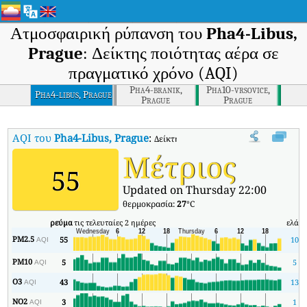
Ατμοσφαιρική ρύπανση του
Pha4-Libus,
Prague
: Δείκτης ποιότητας αέρα σε
πραγματικό χρόνο (AQI)
Pha4-branik,
Pha10-vrsovice,
Pha4-libus, Prague
Prague
Prague
AQI του
Pha4-Libus, Prague
:
Δείκτης ποιότητας αέρα σε πραγματικό 
Μέτριος
55
Updated on Thursday 22:00
θερμοκρασία:
27
°C
ρεύμα
τις τελευταίες 2 ημέρες
ελάχ
PM2.5
55
10
AQI
PM10
5
5
AQI
O3
43
13
AQI
NO2
3
1
AQI