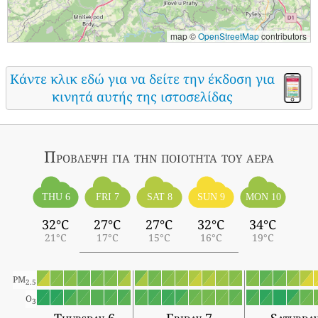
map ©
OpenStreetMap
contributors
Κάντε κλικ εδώ για να δείτε την έκδοση για
κινητά αυτής της ιστοσελίδας
Πρόβλεψη για την ποιότητα του αέρα
THU 6
FRI 7
SAT 8
SUN 9
MON 10
32°C
27°C
27°C
32°C
34°C
21°C
17°C
15°C
16°C
19°C
PM
2.5
O
3
Thursday 6
Friday 7
Saturda