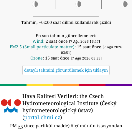
Tahmin, +02:00 saat dilimi kullanılarak çizildi
En son tahmin güncellemeleri:
Wind
: 2 saat önce
[7 Ağu 2026 16:47]
PM2.5 (Small particulate matter)
: 15 saat önce
[7 Ağu 2026
03:51]
Ozone
: 15 saat önce
[7 Ağu 2026 03:53]
detaylı tahmini görüntülemek için tıklayın
Hava Kalitesi Verileri:
the Czech
Hydrometeorological Institute (Český
hydrometeorologický ústav)
(
portal.chmi.cz
)
PM
(ince partikül madde) ölçümünün istasyondan
2,5