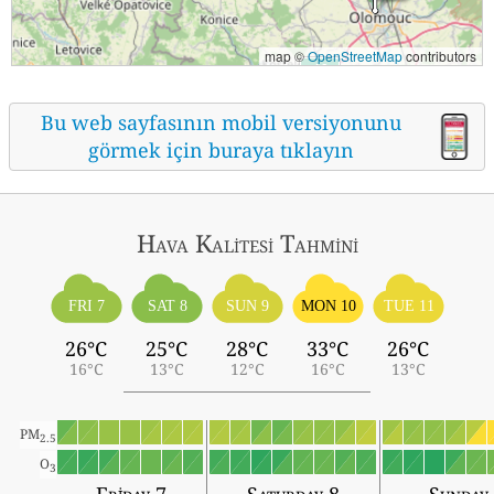
map ©
OpenStreetMap
contributors
Bu web sayfasının mobil versiyonunu
görmek için buraya tıklayın
Hava Kalitesi Tahmini
FRI 7
SAT 8
SUN 9
MON 10
TUE 11
26°C
25°C
28°C
33°C
26°C
16°C
13°C
12°C
16°C
13°C
PM
2.5
O
3
Friday 7
Saturday 8
Sunday