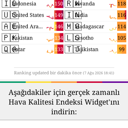
🇮🇩
🇷🇼
150
118
Indonesia
Rwanda
🇺🇸
🇮🇳
149
116
United States
India
🇦🇪
🇲🇬
146
114
United Arab Emirates
Madagascar
🇵🇰
🇱🇸
134
105
Pakistan
Lesotho
🇶🇦
🇹🇯
133
99
Qatar
Tajikistan
Ranking updated bir dakika önce
(7 Ağu 2026 18:41)
Aşağıdakiler için gerçek zamanlı
Hava Kalitesi Endeksi Widget'ını
indirin: