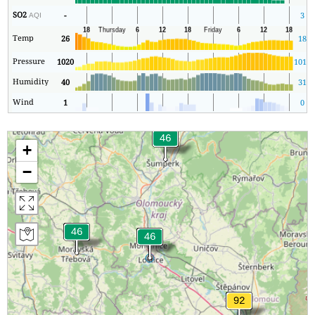
SO2
-
3
AQI
Temp
26
18
Pressure
1020
1015
Humidity
40
31
Wind
1
0
+
−