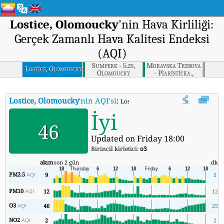
Lostice, Olomoucky
'nin Hava Kirliliği:
Gerçek Zamanlı Hava Kalitesi Endeksi
(AQI)
Sumperk - 5.zs,
Moravska Trebova
Lostice, Olomoucky
Olomoucky
- Piaristicka.,
Pardubicky
Lostice, Olomoucky
'nin AQI'si
:
Lostice, Olomoucky'nin Gerçek Zaman
İyi
46
Updated on Friday 18:00
Birincil kirletici:
o3
akım
son 2 gün
dk.
PM2.5
9
5
AQI
PM10
12
12
AQI
O3
46
25
AQI
NO2
2
2
AQI