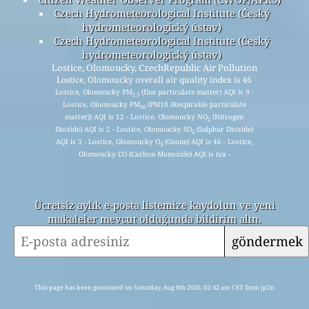
Czech Hydrometeorological Institute (Český
hydrometeorologický ústav)
Czech Hydrometeorological Institute (Český
hydrometeorologický ústav)
Lostice, Olomoucky, CzechRepublic Air Pollution
Lostice, Olomoucky overall air quality index is 46
Lostice, Olomoucky PM
(fine particulate matter) AQI is 9 -
2.5
Lostice, Olomoucky PM
(PM10 (Respirable particulate
10
matter)) AQI is 12 - Lostice, Olomoucky NO
(Nitrogen
2
Dioxide) AQI is 2 - Lostice, Olomoucky SO
(Sulphur Dioxide)
2
AQI is 3 - Lostice, Olomoucky O
(Ozone) AQI is 46 - Lostice,
3
Olomoucky CO (Carbon Monoxide) AQI is n/a -
Ücretsiz aylık e-posta listemize kaydolun ve yeni
makaleler mevcut olduğunda bildirim alın.
göndermek
This page has been generated on Saturday, Aug 8th 2026, 02:42 am CST from jp2n