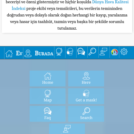
beceriyi ve özeni göstermiştir ve hiçbir koşulda
Dünya Hava Kalitesi
İndeksi
proje ekibi veya temsilcileri, bu verilerin temininden
doğrudan veya dolaylı olarak doğan herhangi bir kayıp, yaralanma
veya hasar için taahhüt, tazmin veya başka bir şekilde sorumlu
tutulamaz.
Ev
Burada
Home
Here
Map
Get a mask!
Faq
Search