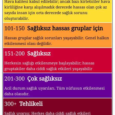
Hava kalitesi kabul edilebilir; ancak bazı kirleticiler hava
kirliliğine karşı alışılmadık derecede hassas olan çok az
sayıda insan için orta derecede sağlık sorunu
oluşturabilir.
101-150
Sağlıksız hassas gruplar için
Hassas gruplar sağlık sorunları yaşayabilir. Genel halkın
etkilenmesi olası değildir.
151-200
Sağlıksız
Herkesin sağlığı etkilenmeye başlayabilir; hassas
gruptakiler daha ciddi sağlık etkileri yaşayabilir
201-300
Çok sağlıksız
Acil durum sağlık uyarıları. Tüm nüfusun etkilenmesi
daha olasıdır.
300+
Tehlikeli
Sağlık uyarısı: Herkes daha ciddi sağlık etkileri