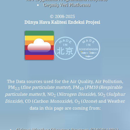
Geçmiş Veri Platformu
© 2008-2025
Dünya Hava Kalitesi Endeksi Projesi
The Data sources used for the Air Quality, Air Pollution,
PM
(
fine particulate matter
), PM
(
PM10 (Respirable
2.5
10
particulate matter)
), NO
(
Nitrogen Dioxide
), SO
(
Sulphur
2
2
Dioxide
), CO (
Carbon Monoxide
), O
(
Ozone
) and Weather
3
data in this page are coming from:
Citizen Weather Observer Program (CWOP/APRS)