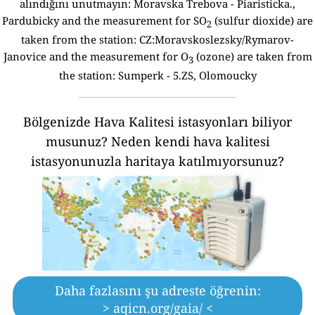
alındığını unutmayın:
Moravska Trebova - Piaristicka.,
Pardubicky and the measurement for SO
(sulfur dioxide) are
2
taken from the station: CZ:Moravskoslezsky/Rymarov-
Janovice and the measurement for O
(ozone) are taken from
3
the station: Sumperk - 5.ZS, Olomoucky
Bölgenizde Hava Kalitesi istasyonları biliyor
musunuz?
Neden kendi hava kalitesi
istasyonunuzla haritaya katılmıyorsunuz?
Daha fazlasını şu adreste öğrenin:
> aqicn.org/gaia/ <