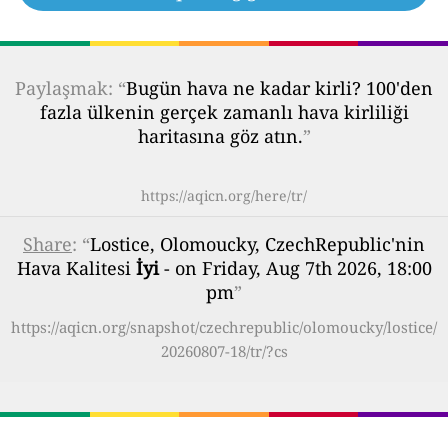
Paylaşmak: “
Bugün hava ne kadar kirli? 100'den
fazla ülkenin gerçek zamanlı hava kirliliği
haritasına göz atın.
”
https://aqicn.org/here/tr/
Share
: “
Lostice, Olomoucky, CzechRepublic'nin
Hava Kalitesi
İyi
- on Friday, Aug 7th 2026, 18:00
pm
”
https://aqicn.org/snapshot/czechrepublic/olomoucky/lostice/
20260807-18/tr/?cs