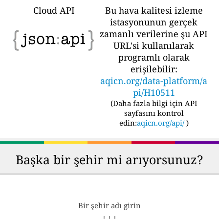
Cloud API
Bu hava kalitesi izleme
istasyonunun gerçek
zamanlı verilerine şu API
URL'si kullanılarak
programlı olarak
erişilebilir:
aqicn.org/data-platform/a
pi/H10511
(
Daha fazla bilgi için API
sayfasını kontrol
edin:
aqicn.org/api/
)
Başka bir şehir mi arıyorsunuz?
Bir şehir adı girin
↓ ↓ ↓