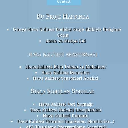
Contact
Bu Proje Hakkında
Dünya Hava Kalitesi Endeksi Proje Ekibiyle İletişime
Geçin
Basın ve Medya Kiti
hava kalitesi araştırması
Hava Kalitesi Bilgi Tabanı ve Makaleler
Hava Kalitesi Deneyleri
Hava Kalitesi Sensörleri Analizi
Sıkça Sorulan Sorular
Hava Kalitesi Veri kaynağı
Hava Kalitesi İndeksi Hesaplaması
Hava Kalitesi Tahmini
Hava Kalitesi Ürünleri (maskeler, Monitörler…)
API (Uygulama Programlama Arayüzü)