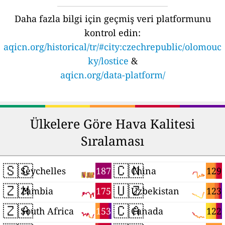
Daha fazla bilgi için geçmiş veri platformunu
kontrol edin:
aqicn.org/historical/tr/#city:czechrepublic/olomouc
ky/lostice
&
aqicn.org/data-platform/
Ülkelere Göre Hava Kalitesi
Sıralaması
🇸🇨
🇨🇳
187
129
Seychelles
China
🇿🇲
🇺🇿
175
123
Zambia
Uzbekistan
🇿🇦
🇨🇦
153
122
South Africa
Canada