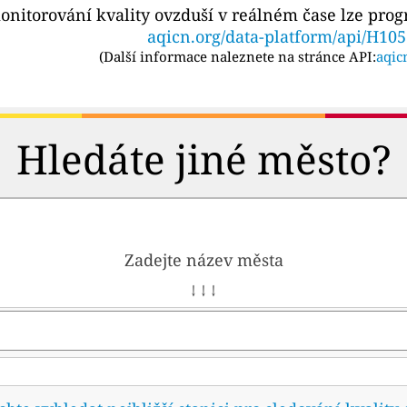
onitorování kvality ovzduší v reálném čase lze pro
aqicn.org/data-platform/api/H10
(
Další informace naleznete na stránce API:
aqic
Hledáte jiné město?
Zadejte název města
↓ ↓ ↓