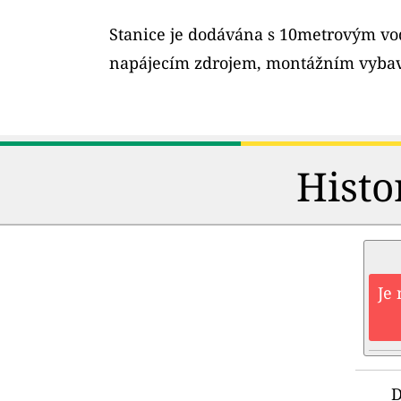
Stanice je dodávána s 10metrovým v
napájecím zdrojem, montážním vybav
Histo
Je 
D