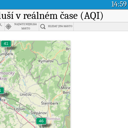
14:59
zduší v reálném čase (AQI)
n,
NAJDěTE NEJBLIžší
HLEDAT JINé MěSTO
MěSTO