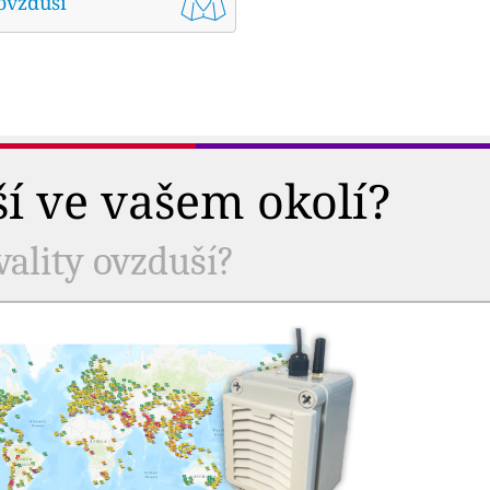
ovzduší
ší ve vašem okolí?
vality ovzduší?