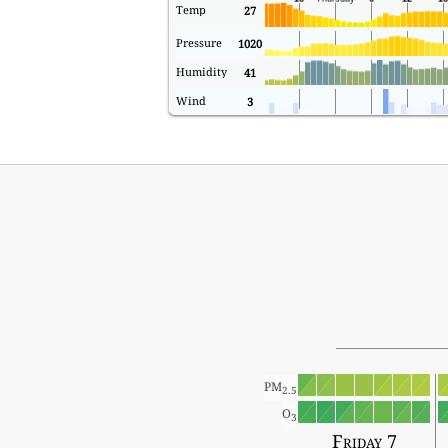
Temp
27
Pressure
1020
Humidity
41
Wind
3
PM
2.5
O
3
Friday 7