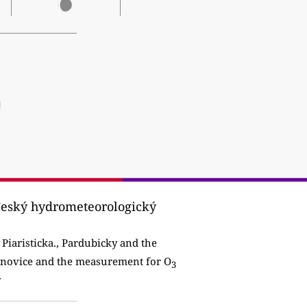
]
(Český hydrometeorologický
iaristicka., Pardubicky and the
Janovice and the measurement for O
3
y