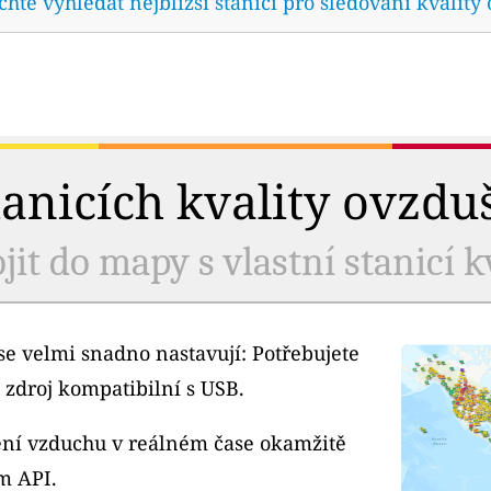
te vyhledat nejbližší stanici pro sledování kvality 
tanicích kvality ovzdu
jit do mapy s vlastní stanicí k
e velmi snadno nastavují: Potřebujete
 zdroj kompatibilní s USB.
tění vzduchu v reálném čase okamžitě
m API.