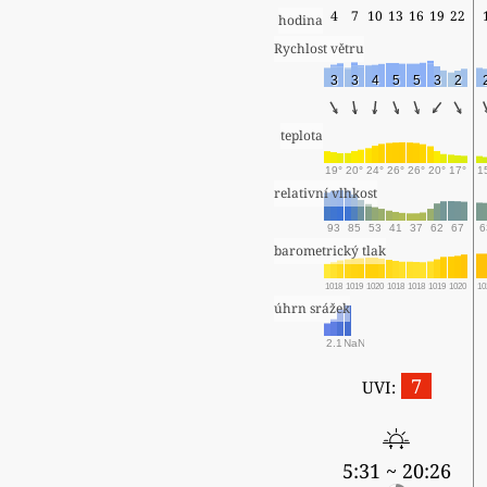
4
7
10
13
16
19
22
hodina
Rychlost větru
3
3
4
5
5
3
2
teplota
19°
20°
24°
26°
26°
20°
17°
1
relativní vlhkost
93
85
53
41
37
62
67
6
barometrický tlak
1018
1019
1020
1018
1018
1019
1020
10
úhrn srážek
2.1
NaN
7
UVI:
5:31 ~ 20:26