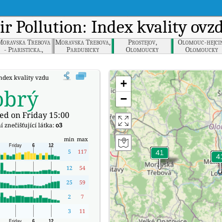
Air Pollution: Index kvality ov
oravska Trebova
Moravska Trebova,
Prostejov,
Olomouc-hejci
- Piaristicka.,
Pardubicky
Olomoucky
Olomoucky
Pardubicky
ndex kvality vzduchu v reálném čase (AQI) společnosti Lostice, Olomoucky.
+
obrý
−
ed on Friday 15:00
 znečišťující látka:
o3
min
max
5
117
12
54
25
59
2
7
3
11