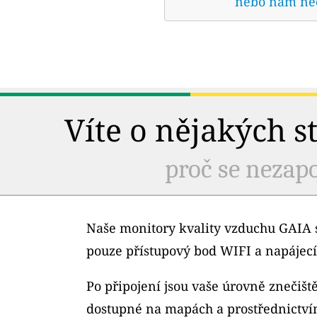
nebo nám nech
Víte o nějakých s
proč se nezapo
Naše monitory kvality vzduchu GAIA s
pouze přístupový bod WIFI a napájecí
Po připojení jsou vaše úrovně znečiš
dostupné na mapách a prostřednictví