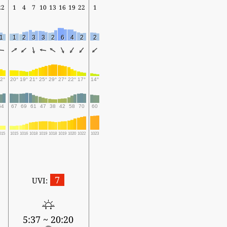
22
1
4
7
10
13
16
19
22
1
1
1
2
3
3
2
6
4
2
2
2°
20°
19°
21°
25°
29°
27°
22°
17°
14°
64
67
69
61
47
38
42
58
70
60
015
1015
1016
1018
1019
1018
1019
1020
1022
1023
7
UVI:
5:37 ~ 20:20