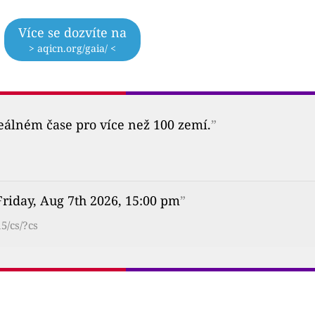
Více se dozvíte na
> aqicn.org/gaia/ <
reálném čase pro více než 100 zemí.
”
Friday, Aug 7th 2026, 15:00 pm
”
5/cs/?cs