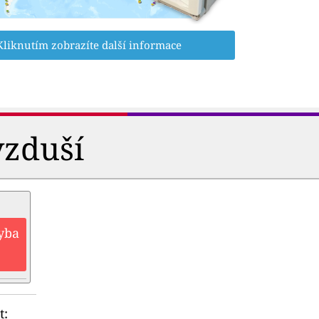
Kliknutím zobrazíte další informace
vzduší
hyba
t: