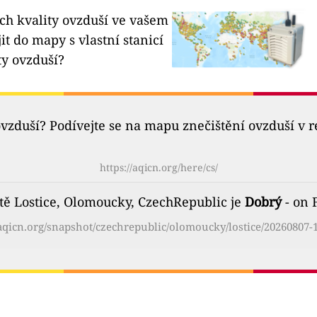
ích kvality ovzduší ve vašem
it do mapy s vlastní stanicí
ty ovzduší?
ovzduší? Podívejte se na mapu znečištění ovzduší v 
https://aqicn.org/here/cs/
tě Lostice, Olomoucky, CzechRepublic je
Dobrý
- on 
/aqicn.org/snapshot/czechrepublic/olomoucky/lostice/20260807-1