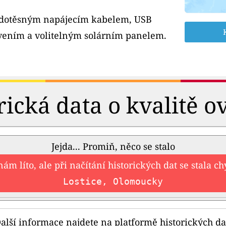
odotěsným napájecím kabelem, USB
ením a volitelným solárním panelem.
rická data o kvalitě o
Jejda... Promiň, něco se stalo
nám líto, ale při načítání historických dat se stala c
Lostice, Olomoucky
alší informace najdete na platformě historických da