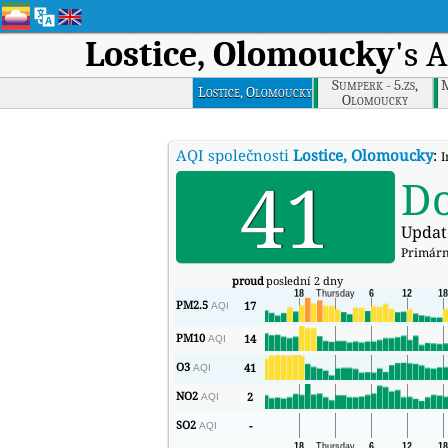
Lostice, Olomoucky
's 
Sumperk - 5.zs,
M
Lostice, Olomoucky
Olomoucky
AQI společnosti
Lostice, Olomoucky
:
I
41
D
Updat
Primární
proud
poslední 2 dny
PM2.5
17
AQI
PM10
14
AQI
O3
41
AQI
NO2
2
AQI
SO2
-
AQI