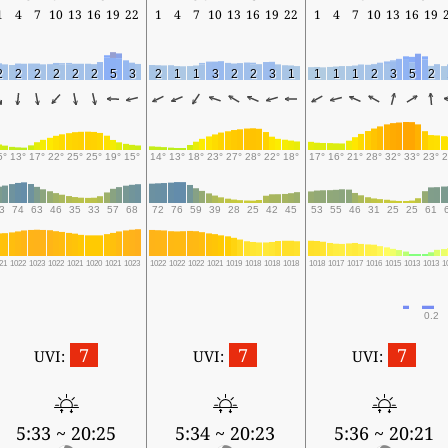
1
4
7
10
13
16
19
22
1
4
7
10
13
16
19
22
1
4
7
10
13
16
19
2
2
2
2
2
2
5
3
2
1
1
3
2
2
3
1
1
1
1
2
3
5
2
5°
13°
17°
22°
25°
25°
19°
15°
14°
13°
18°
23°
27°
28°
22°
18°
17°
16°
21°
28°
32°
33°
23°
2
3
74
63
46
35
33
57
68
72
76
59
39
28
25
42
45
53
55
46
31
25
25
61
21
1022
1023
1022
1021
1020
1021
1023
1022
1022
1022
1021
1019
1018
1018
1018
1018
1017
1017
1016
1015
1013
1013
1
0.2
7
7
7
UVI:
UVI:
UVI:
5:33 ~ 20:25
5:34 ~ 20:23
5:36 ~ 20:21