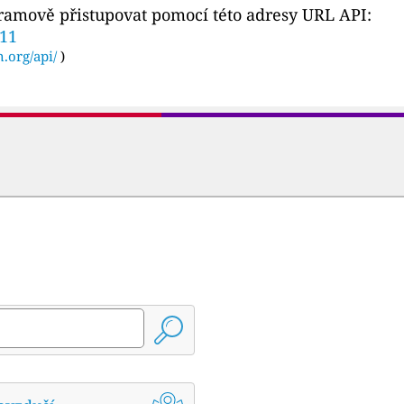
gramově přistupovat pomocí této adresy URL API:
511
n.org/api/
)