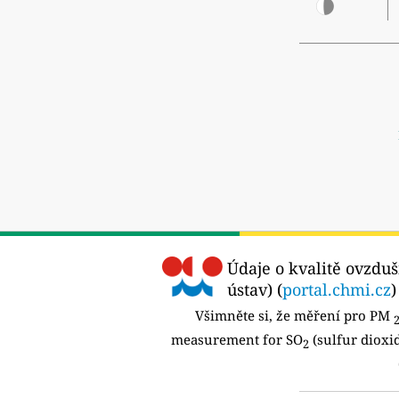
Údaje o kvalitě ovzduš
ústav) (
portal.chmi.cz
)
Všimněte si, že měření pro PM
2
measurement for SO
(sulfur dioxi
2