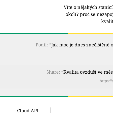
Víte o nějakých stanic
okolí?
proč se nezapoj
kvali
Podíl: “
Jak moc je dnes znečištěné 
Share
: “
Kvalita ovzduší ve měs
https:/
Cloud API