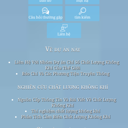
bản đồ
mặt nạ
Câu hỏi thường gặp
tìm kiếm
Liên hệ
Về dự án này
Liên Hệ Với Nhóm Dự án Chỉ Số Chất Lượng Không
Khí Của Thế Giới
Báo Chí Và Các Phương Tiện Truyền Thông
nghiên cứu chất lượng không khí
Nguồn Cấp Thông Tin Và Bài Viết Về Chất Lượng
Không Khí
Thí nghiệm chất lượng không khí
Phân Tích Cảm Biến Chất Lượng Không Khí