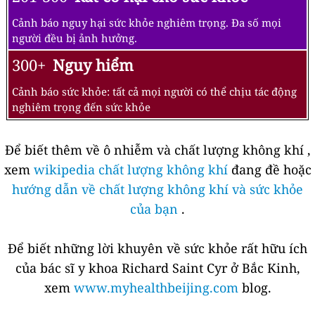
Cảnh báo nguy hại sức khỏe nghiêm trọng. Đa số mọi
người đều bị ảnh hưởng.
300+
Nguy hiểm
Cảnh báo sức khỏe: tất cả mọi người có thể chịu tác động
nghiêm trọng đến sức khỏe
Để biết thêm về ô nhiễm và chất lượng không khí ,
xem
wikipedia chất lượng không khí
đang đề hoặc
hướng dẫn về chất lượng không khí và sức khỏe
của bạn
.
Để biết những lời khuyên về sức khỏe rất hữu ích
của bác sĩ y khoa Richard Saint Cyr ở Bắc Kinh,
xem
www.myhealthbeijing.com
blog.