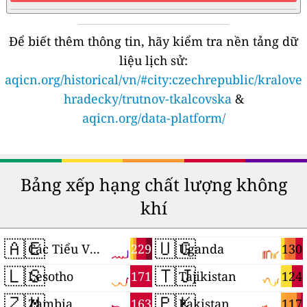
Để biết thêm thông tin, hãy kiểm tra nền tảng dữ
liệu lịch sử:
aqicn.org/historical/vn/#city:czechrepublic/kralove
hradecky/trutnov-tkalcovska
&
aqicn.org/data-platform/
Bảng xếp hạng chất lượng không
khí
🇦🇪
🇺🇬
229
130
Các Tiểu Vương quốc Ả Rập Thống nhất
Uganda
🇱🇸
🇹🇯
171
124
Lesotho
Tajikistan
🇿🇲
🇵🇰
163
117
Zambia
Pakistan