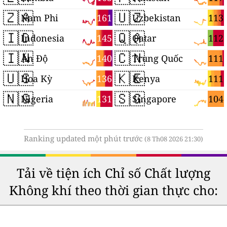
🇿🇦
🇺🇿
161
113
Nam Phi
Uzbekistan
🇮🇩
🇶🇦
145
112
Indonesia
Qatar
🇮🇳
🇨🇳
140
111
Ấn Độ
Trung Quốc
🇺🇸
🇰🇪
136
111
Hoa Kỳ
Kenya
🇳🇬
🇸🇬
131
104
Nigeria
Singapore
Ranking updated một phút trước
(8 Th08 2026 21:30)
Tải về tiện ích Chỉ số Chất lượng
Không khí theo thời gian thực cho: