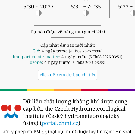
5:30 ~ 20:37
5:31 ~ 20:35
5:33 ~
Dự báo được vẽ bằng múi giờ +02:00
Cập nhật dự báo mới nhất:
Gió
: 4 ngày trước
[4 Th08 2026 23:06]
fine particulate matter
: 4 ngày trước
[5 Th08 2026 03:51]
ozone
: 4 ngày trước
[5 Th08 2026 03:53]
click để xem dự báo chi tiết
Dữ liệu chất lượng không khí được cung
cấp bởi:
the Czech Hydrometeorological
Institute (Český hydrometeorologický
ústav) (
portal.chmi.cz
)
Lưu ý phép đo PM
(hạt bụi mịn) được lấy từ trạm:
Hr.Kral.-
2.5