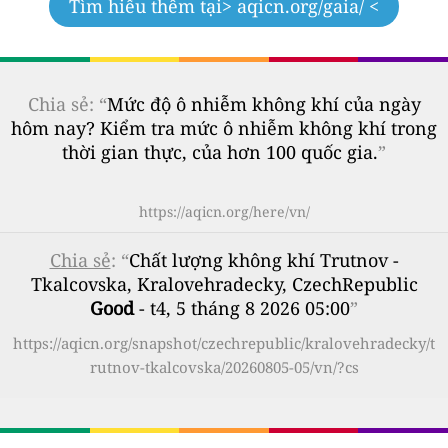
Tìm hiểu thêm tại
> aqicn.org/gaia/ <
Chia sẻ: “
Mức độ ô nhiễm không khí của ngày
hôm nay? Kiểm tra mức ô nhiễm không khí trong
thời gian thực, của hơn 100 quốc gia.
”
https://aqicn.org/here/vn/
Chia sẻ
: “
Chất lượng không khí Trutnov -
Tkalcovska, Kralovehradecky, CzechRepublic
Good
- t4, 5 tháng 8 2026 05:00
”
https://aqicn.org/snapshot/czechrepublic/kralovehradecky/t
rutnov-tkalcovska/20260805-05/vn/?cs