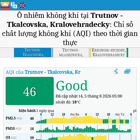
Ô nhiễm không khí tại
Trutnov -
Tkalcovska, Kralovehradecky
: Chỉ số
chất lượng không khí (AQI) theo thời gian
thực
Trutnov -
Trutnov-
Krkonose-rychory,
Tkalcovska,
mladeznicka,
Kralovehradecky
Kralovehradecky
Kralovehradecky
AQI của
Trutnov - Tkalcovska, Kralovehradecky
:
Chỉ số chất l
Good
46
Đã cập nhật t4, 5 tháng 8 2026 05:00
nhiệt độ:
18
°C
hiện hành
2 ngày qua
phú
PM2.5
46
31
AQI
PM10
16
5
AQI
O3
59
34
AQI