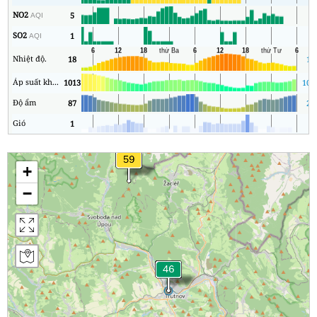
NO2
5
1
AQI
SO2
1
1
AQI
Nhiệt độ.
18
16
Áp suất không khí
1013
100
Độ ẩm
87
24
Gió
1
0
+
−