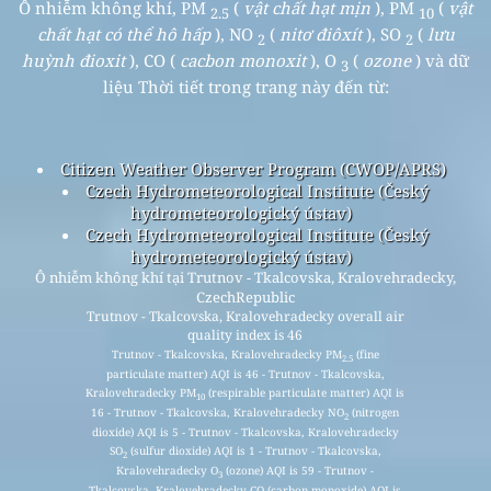
Ô nhiễm không khí, PM
(
vật chất hạt mịn
), PM
(
vật
2.5
10
chất hạt có thể hô hấp
), NO
(
nitơ điôxít
), SO
(
lưu
2
2
huỳnh đioxit
), CO (
cacbon monoxit
), O
(
ozone
) và dữ
3
liệu Thời tiết trong trang này đến từ:
Citizen Weather Observer Program (CWOP/APRS)
Czech Hydrometeorological Institute (Český
hydrometeorologický ústav)
Czech Hydrometeorological Institute (Český
hydrometeorologický ústav)
Ô nhiễm không khí tại Trutnov - Tkalcovska, Kralovehradecky,
CzechRepublic
Trutnov - Tkalcovska, Kralovehradecky overall air
quality index is 46
Trutnov - Tkalcovska, Kralovehradecky PM
(fine
2.5
particulate matter) AQI is 46 - Trutnov - Tkalcovska,
Kralovehradecky PM
(respirable particulate matter) AQI is
10
16 - Trutnov - Tkalcovska, Kralovehradecky NO
(nitrogen
2
dioxide) AQI is 5 - Trutnov - Tkalcovska, Kralovehradecky
SO
(sulfur dioxide) AQI is 1 - Trutnov - Tkalcovska,
2
Kralovehradecky O
(ozone) AQI is 59 - Trutnov -
3
Tkalcovska, Kralovehradecky CO (carbon monoxide) AQI is