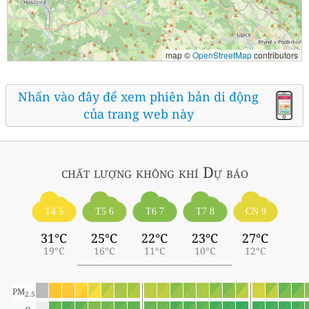
map ©
OpenStreetMap
contributors
Nhấn vào đây để xem phiên bản di động
của trang web này
chất lượng không khí
Dự báo
T4 5
T5 6
T6 7
T7 8
CN 9
31°C
25°C
22°C
23°C
27°C
19°C
16°C
11°C
10°C
12°C
PM
2.5