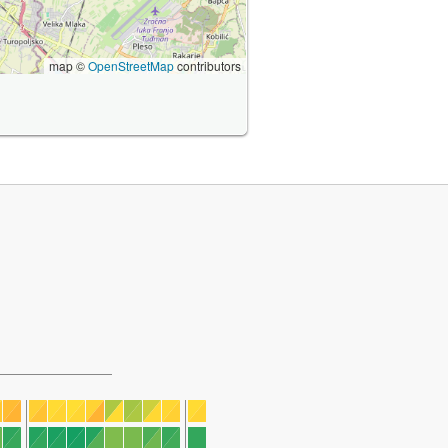
map ©
OpenStreetMap
contributors