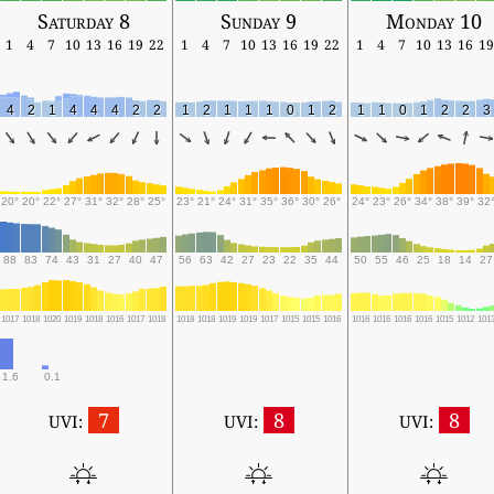
Saturday 8
Sunday 9
Monday 10
1
4
7
10
13
16
19
22
1
4
7
10
13
16
19
22
1
4
7
10
13
16
19
4
2
1
4
4
4
2
2
1
2
1
1
1
0
1
2
1
1
0
1
2
2
3
20°
20°
22°
27°
31°
32°
28°
25°
23°
21°
24°
31°
35°
36°
30°
26°
24°
23°
26°
34°
38°
39°
32
88
83
74
43
31
27
40
47
56
63
42
27
23
22
35
44
50
55
46
25
18
14
27
1017
1018
1020
1019
1018
1016
1017
1018
1018
1018
1019
1019
1017
1015
1015
1016
1016
1016
1016
1016
1015
1012
101
1.6
0.1
7
8
8
UVI:
UVI:
UVI: