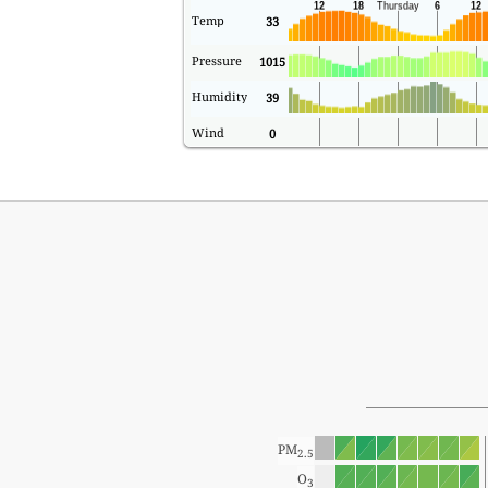
Temp
33
Pressure
1015
Humidity
39
Wind
0
PM
2.5
O
3