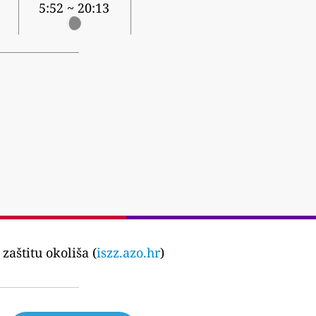
5:52 ~ 20:13
aštitu okoliša (
iszz.azo.hr
)