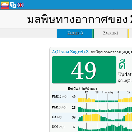
มลพิษทางอากาศของ
Zagreb-3
Zagreb-1
AQI ของ
Zagreb-3
:
ดัชนีคุณภาพอากาศ (AQI) 
49
ดี
Updat
อุณหภูมิ
ปัจจุบัน
2 วันที่ผ่านมา
PM2.5
49
AQI
PM10
26
AQI
O3
39
AQI
NO2
6
AQI