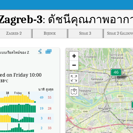
Zagreb-3
: ดัชนีคุณภาพอากา
Zagreb-2
Bijenik
Sisak 3
Sisak 2 Galdov
แบบเรียลไทม์ของ Zagreb-3
+
−
ed on Friday 10:00
:
33
°C
นาที
สูงสุด
49
55
19
28
3
81
2
33