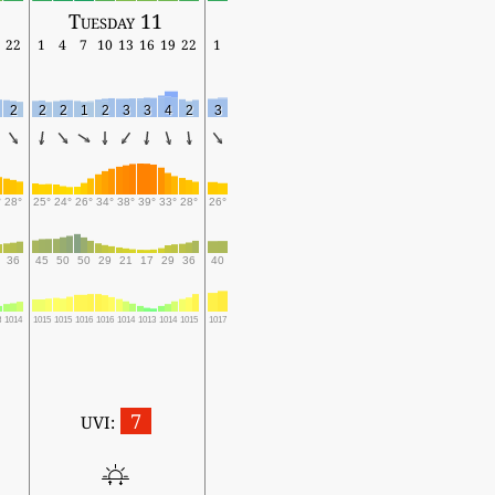
Tuesday 11
22
1
4
7
10
13
16
19
22
1
2
2
2
1
2
3
3
4
2
3
°
28°
25°
24°
26°
34°
38°
39°
33°
28°
26°
36
45
50
50
29
21
17
29
36
40
3
1014
1015
1015
1016
1016
1014
1013
1014
1015
1017
7
UVI: