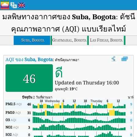
มลพิษทางอากาศของ
Suba, Bogota
: ดัชนี
คุณภาพอากาศ (AQI) แบบเรียลไทม์
Suba, Bogota
Guaymaral, Bogota
Las Ferias, Bogota
AQI ของ
Suba, Bogota
:
ดัชนีคุณภาพอากาศ (AQI) แบบเรียลไทม์ของ Suba,
ดี
46
Updated on Thursday 16:00
อุณหภูมิ:
19
°C
ปัจจุบัน
2 วันที่ผ่านมา
นาที
ส
PM2.5
46
9
AQI
PM10
31
9
AQI
O3
6
0
AQI
NO2
3
1
AQI
SO2
0
0
AQI