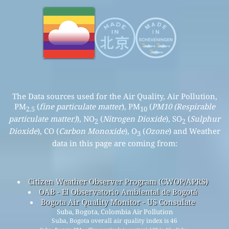
The Data sources used for the Air Quality, Air Pollution,
PM
(
fine particulate matter
), PM
(
PM10 (Respirable
2.5
10
particulate matter)
), NO
(
Nitrogen Dioxide
), SO
(
Sulphur
2
2
Dioxide
), CO (
Carbon Monoxide
), O
(
Ozone
) and Weather
3
data in this page are coming from:
Citizen Weather Observer Program (CWOP/APRS)
OAB - El Observatorio Ambiental de Bogotá
Bogota Air Quality Monitor - US Consulate
Suba, Bogota, Colombia Air Pollution
Suba, Bogota overall air quality index is 46