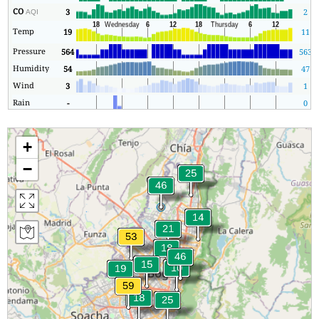
CO
3
2
AQI
Temp
19
11
Pressure
564
563
Humidity
54
47
Wind
3
1
Rain
-
0
+
−