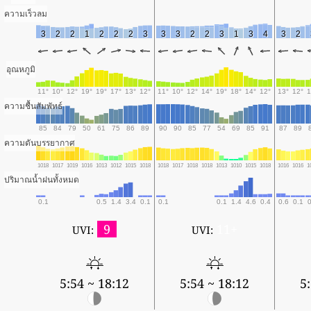
ความเร็วลม
3
2
2
1
2
2
2
3
3
3
2
2
3
1
3
4
3
2
อุณหภูมิ
11°
10°
12°
19°
19°
17°
13°
12°
11°
10°
12°
14°
19°
18°
14°
12°
13°
12°
1
ความชื้นสัมพัทธ์
85
84
79
50
61
75
86
89
90
90
85
77
54
69
85
91
87
89
ความดันบรรยากาศ
1018
1017
1019
1016
1013
1012
1015
1018
1018
1017
1018
1018
1013
1010
1015
1018
1016
1016
1
ปริมาณน้ำฝนทั้งหมด
0.1
0.5
1.4
3.4
0.1
0.1
0.1
1.4
4.6
0.4
0.6
0.1
0
9
11+
UVI:
UVI:
5:54 ~ 18:12
5:54 ~ 18:12
5