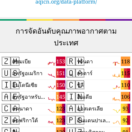
aqicn.org/data-platform/
การจัดอันดับคุณภาพอากาศตาม
ประเทศ
🇿🇲
🇷🇼
153
118
แซมเบีย
รวันดา
🇺🇸
🇶🇦
151
115
สหรัฐอเมริกา
กาตาร์
🇮🇩
🇨🇱
150
110
อินโดนีเซีย
ชิลี
🇦🇪
🇮🇳
145
106
สหรัฐอาหรับเอมิเรตส์
อินเดีย
🇨🇦
🇦🇺
123
93
แคนาดา
ออสเตรเลีย
🇿🇦
🇵🇸
123
92
แอฟริกาใต้
ดินแดนปาเลสไตน์
🇨🇳
🇺🇿
120
91