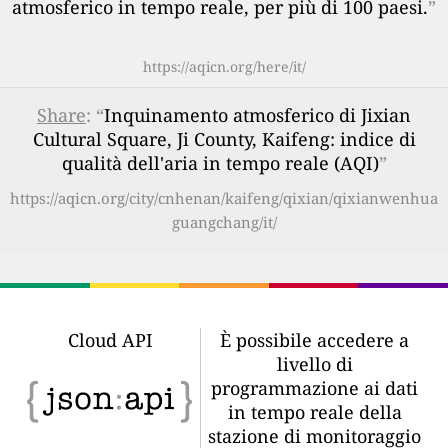
atmosferico in tempo reale, per più di 100 paesi.
”
https://aqicn.org/here/it/
Share
: “
Inquinamento atmosferico di Jixian
Cultural Square, Ji County, Kaifeng: indice di
qualità dell'aria in tempo reale (AQI)
”
https://aqicn.org/city/cnhenan/kaifeng/qixian/qixianwenhua
guangchang/it/
Cloud API
È possibile accedere a
livello di
programmazione ai dati
in tempo reale della
stazione di monitoraggio