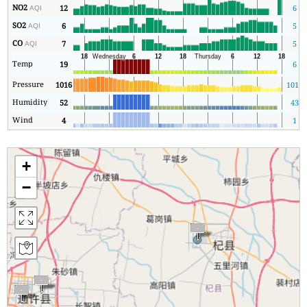
NO2
12
6
AQI
SO2
6
5
AQI
CO
7
5
AQI
Temp
19
6
Pressure
1016
1015
Humidity
52
43
Wind
4
1
+
−