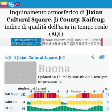
Inquinamento atmosferico di
Jixian
Cultural Square, Ji County, Kaifeng
:
indice di qualità dell'aria in tempo reale
(AQI)
Jixian Cultural
Tongxu County Industrial Zone, Tongxu County
Lankao No.1 High School,
Square, Ji County,
开封杞县杞县文化广场
开封通许县通许县产业区
兰考县兰考一高自动站
Kaifeng
AQI di
Jixian Cultural Square, Ji County, Kaifeng
:
Indice di qual
Buona
-
Updated on Thursday, Mar 4th 2021, 18:00 pm
temperatura:
-
°C
attuale
ultimi 2 giorni
min
PM2.5
142
74
AQI
PM10
54
38
AQI
O3
44
10
AQI