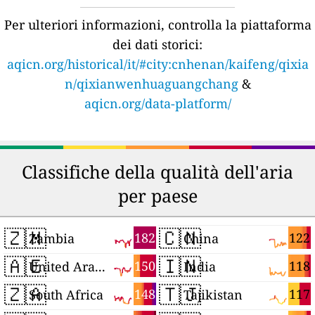
Per ulteriori informazioni, controlla la piattaforma
dei dati storici:
aqicn.org/historical/it/#city:cnhenan/kaifeng/qixia
n/qixianwenhuaguangchang
&
aqicn.org/data-platform/
Classifiche della qualità dell'aria
per paese
🇿🇲
🇨🇳
182
122
Zambia
China
🇦🇪
🇮🇳
150
118
United Arab Emirates
India
🇿🇦
🇹🇯
148
117
South Africa
Tajikistan