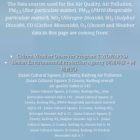
The Data sources used for the Air Quality, Air Pollution,
PM
(
fine particulate matter
), PM
(
PM10 (Respirable
2.5
10
particulate matter)
), NO
(
Nitrogen Dioxide
), SO
(
Sulphur
2
2
Dioxide
), CO (
Carbon Monoxide
), O
(
Ozone
) and Weather
3
data in this page are coming from:
Citizen Weather Observer Program (CWOP/APRS)
Henan Environmental Protection Agency (河南环保 > 网
站首页)
Jixian Cultural Square, Ji County, Kaifeng Air Pollution
Jixian Cultural Square, Ji County, Kaifeng overall
air quality index is 142
Jixian Cultural Square, Ji County, Kaifeng PM
(fine
2.5
particulate matter) AQI is 142 - Jixian Cultural Square, Ji
County, Kaifeng PM
(PM10 (Respirable particulate matter))
10
AQI is 54 - Jixian Cultural Square, Ji County, Kaifeng NO
2
(Nitrogen Dioxide) AQI is 12 - Jixian Cultural Square, Ji
County, Kaifeng SO
(Sulphur Dioxide) AQI is 6 - Jixian
2
Cultural Square, Ji County, Kaifeng O
(Ozone) AQI is 44 -
3
Jixian Cultural Square, Ji County, Kaifeng CO (Carbon
Monoxide) AQI is 7 -