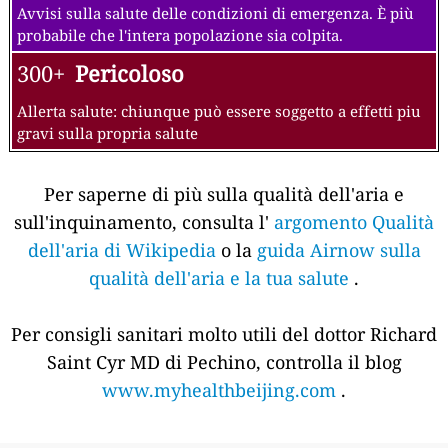
Avvisi sulla salute delle condizioni di emergenza. È più
probabile che l'intera popolazione sia colpita.
300+
Pericoloso
Allerta salute: chiunque può essere soggetto a effetti piu
gravi sulla propria salute
Per saperne di più sulla qualità dell'aria e
sull'inquinamento, consulta l'
argomento Qualità
dell'aria di Wikipedia
o la
guida Airnow sulla
qualità dell'aria e la tua salute
.
Per consigli sanitari molto utili del dottor Richard
Saint Cyr MD di Pechino, controlla il blog
www.myhealthbeijing.com
.