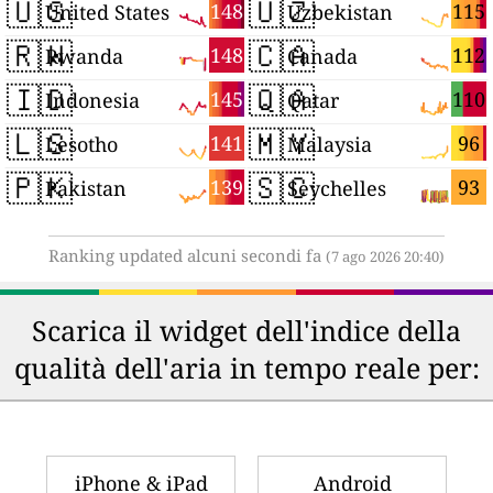
🇺🇸
🇺🇿
148
115
United States
Uzbekistan
🇷🇼
🇨🇦
148
112
Rwanda
Canada
🇮🇩
🇶🇦
145
110
Indonesia
Qatar
🇱🇸
🇲🇾
141
96
Lesotho
Malaysia
🇵🇰
🇸🇨
139
93
Pakistan
Seychelles
Ranking updated alcuni secondi fa
(7 ago 2026 20:40)
Scarica il widget dell'indice della
qualità dell'aria in tempo reale per:
iPhone & iPad
Android