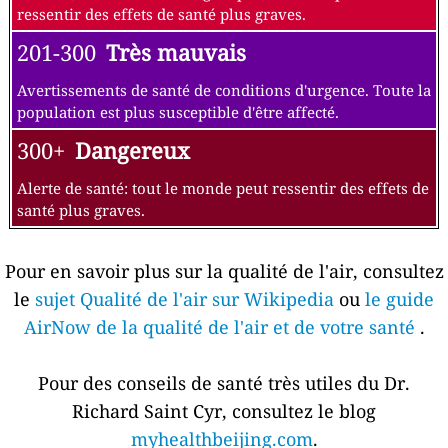
ressentir des effets de santé plus graves.
201-300
Très mauvais
Avertissements de santé de conditions d'urgence. Toute la
population est plus susceptible d'être affecté.
300+
Dangereux
Alerte de santé: tout le monde peut ressentir des effets de
santé plus graves.
Pour en savoir plus sur la qualité de l'air, consultez
le
sujet Qualité de l'air sur Wikipedia
ou
le guide
AirNow de la qualité de l'air et de votre santé
.
Pour des conseils de santé très utiles du Dr.
Richard Saint Cyr, consultez le blog
myhealthbeijing.com
.