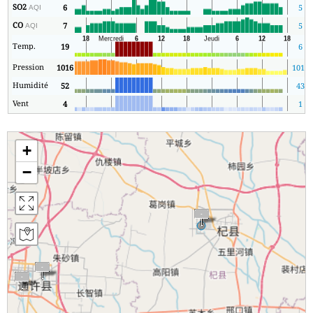
SO2
6
5
AQI
CO
7
5
AQI
Temp.
19
6
Pression
1016
1015
Humidité
52
43
Vent
4
1
+
−