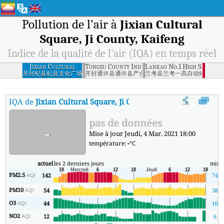
Pollution de l'air à
Jixian Cultural
Square, Ji County, Kaifeng
Indice de la qualité de l'air (IQA) en temps réel
Jixian Cultural
Tongxu County Industrial Zone, Tongxu County
Lankao No.1 High School,
Square, Ji County,
开封杞县杞县文化广场
开封通许县通许县产业区
兰考县兰考一高自动站
Kaifeng
IQA de
Jixian Cultural Square, Ji County, Kaifeng
:
Indice de la 
pas de données
-
Mise à jour Jeudi, 4 Mar. 2021 18:00
température:
-
°C
actuel
les 2 derniers jours
min
PM2.5
142
74
AQI
PM10
54
38
AQI
O3
44
10
AQI
NO2
12
6
AQI