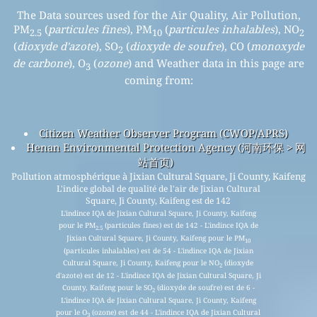
The Data sources used for the Air Quality, Air Pollution,
PM
(
particules fines
), PM
(
particules inhalables
), NO
2.5
10
2
(
dioxyde d'azote
), SO
(
dioxyde de soufre
), CO (
monoxyde
2
de carbone
), O
(
ozone
) and Weather data in this page are
3
coming from:
Citizen Weather Observer Program (CWOP/APRS)
Henan Environmental Protection Agency (河南环保 > 网
站首页)
Pollution atmosphérique à Jixian Cultural Square, Ji County, Kaifeng
L'indice global de qualité de l'air de Jixian Cultural
Square, Ji County, Kaifeng est de 142
L'indince IQA de Jixian Cultural Square, Ji County, Kaifeng
pour le PM
(particules fines) est de 142 - L'indince IQA de
2.5
Jixian Cultural Square, Ji County, Kaifeng pour le PM
10
(particules inhalables) est de 54 - L'indince IQA de Jixian
Cultural Square, Ji County, Kaifeng pour le NO
(dioxyde
2
d'azote) est de 12 - L'indince IQA de Jixian Cultural Square, Ji
County, Kaifeng pour le SO
(dioxyde de soufre) est de 6 -
2
L'indince IQA de Jixian Cultural Square, Ji County, Kaifeng
pour le O
(ozone) est de 44 - L'indince IQA de Jixian Cultural
3