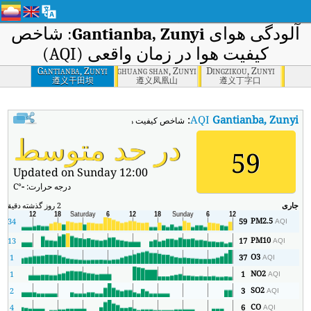
آلودگی هوای
Gantianba, Zunyi
: شاخص
کیفیت هوا در زمان واقعی (AQI)
Gantianba, Zunyi
Fenghuang shan, Zunyi
Dingzikou, Zunyi
遵义干田坝
遵义凤凰山
遵义丁字口
:
AQI
Gantianba, Zunyi
شاخص کیفیت هوای بی‌درنگ Gantianba, Zunyi (AQI).
در حد متوسط
59
Updated on Sunday 12:00
درجه حرارت:
-
°C
جاری
2 روز گذشته
دقیقه
حد
PM2.5
34
59
AQI
PM10
13
17
AQI
O3
1
37
AQI
NO2
1
1
AQI
SO2
2
3
AQI
CO
4
6
AQI