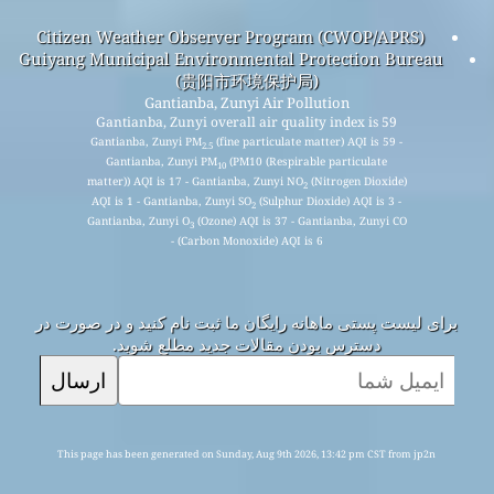
Citizen Weather Observer Program (CWOP/APRS)
Guiyang Municipal Environmental Protection Bureau
(贵阳市环境保护局)
Gantianba, Zunyi Air Pollution
Gantianba, Zunyi overall air quality index is 59
Gantianba, Zunyi PM
(fine particulate matter) AQI is 59 -
2.5
Gantianba, Zunyi PM
(PM10 (Respirable particulate
10
matter)) AQI is 17 - Gantianba, Zunyi NO
(Nitrogen Dioxide)
2
AQI is 1 - Gantianba, Zunyi SO
(Sulphur Dioxide) AQI is 3 -
2
Gantianba, Zunyi O
(Ozone) AQI is 37 - Gantianba, Zunyi CO
3
(Carbon Monoxide) AQI is 6 -
برای لیست پستی ماهانه رایگان ما ثبت نام کنید و در صورت در
دسترس بودن مقالات جدید مطلع شوید.
ارسال
This page has been generated on Sunday, Aug 9th 2026, 13:42 pm CST from jp2n