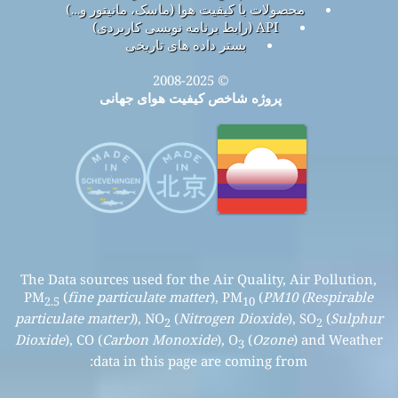
محصولات با کیفیت هوا (ماسک، مانیتور و…)
API (رابط برنامه نویسی کاربردی)
بستر داده های تاریخی
© 2008-2025
پروژه شاخص کیفیت هوای جهانی
The Data sources used for the Air Quality, Air Pollution,
PM
(
fine particulate matter
), PM
(
PM10 (Respirable
2.5
10
particulate matter)
), NO
(
Nitrogen Dioxide
), SO
(
Sulphur
2
2
Dioxide
), CO (
Carbon Monoxide
), O
(
Ozone
) and Weather
3
data in this page are coming from: