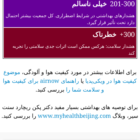
201-300
خیلی ناسالم
هشدارهای بهداشتی در شرایط اضطراری. کل جمعیت بیشتر احتمال
دارد تحت تأثیر قرار گیرد.
300+
خطرناک
هشدار سلامت: هرکس ممکن است اثرات جدی سلامتی را تجربه
کند
برای اطلاعات بیشتر در مورد کیفیت هوا و آلودگی،
موضوع
کیفیت هوا در ویکی‌پدیا
یا
راهنمای airnow برای کیفیت هوا
و سلامت شما را
بررسی کنید.
برای توصیه های بهداشتی بسیار مفید دکتر پکن ریچارد سنت
سیر، وبلاگ
www.myhealthbeijing.com
را بررسی کنید.