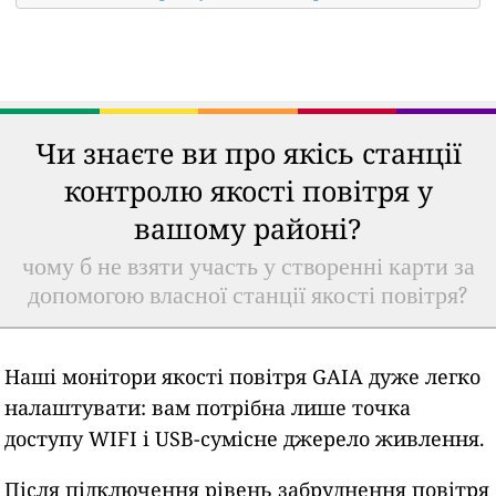
Чи знаєте ви про якісь станції
контролю якості повітря у
вашому районі?
чому б не взяти участь у створенні карти за
допомогою власної станції якості повітря?
Наші монітори якості повітря GAIA дуже легко
налаштувати: вам потрібна лише точка
доступу WIFI і USB-сумісне джерело живлення.
Після підключення рівень забруднення повітря