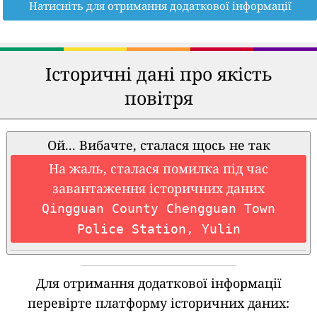
Натисніть для отримання додаткової інформації
Історичні дані про якість
повітря
Ой... Вибачте, сталася щось не так
На жаль, сталася помилка під час
завантаження історичних даних
Qingguan County Chengguan Town
Police Station, Yulin
Для отримання додаткової інформації
перевірте платформу історичних даних: