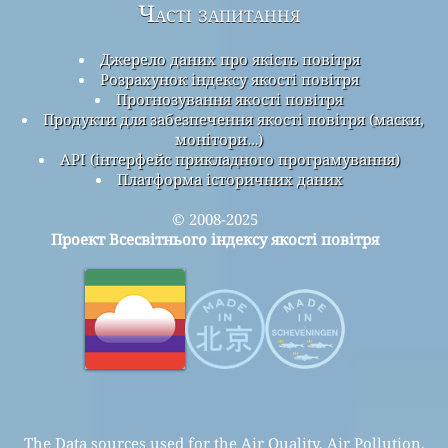
Часті запитання
Джерело даних про якість повітря
Розрахунок індексу якості повітря
Прогнозування якості повітря
Продукти для забезпечення якості повітря (маски,
монітори…)
API (інтерфейс прикладного програмування)
Платформа історичних даних
© 2008-2025
Проект Всесвітнього індексу якості повітря
The Data sources used for the Air Quality, Air Pollution,