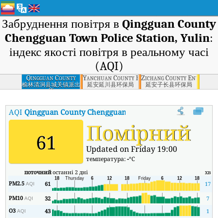
Забруднення повітря в
Qingguan County
Chengguan Town Police Station, Yulin
:
індекс якості повітря в реальному часі
(AQI)
Qingguan County
Yanchuan County Environmental Protection 
Zichang County Environme
Chengguan Town
榆林清涧县城关镇派出
延安延川县环保局
延安子长县环保局
所
Police Station,
Yulin
AQI
Qingguan County Chengguan Town Police Station, Yuli
Помірний
61
Updated on Friday 19:00
температура:
-
°C
поточний
останні 2 дні
хв
м
PM2.5
61
17
AQI
PM10
32
7
AQI
O3
43
1
AQI