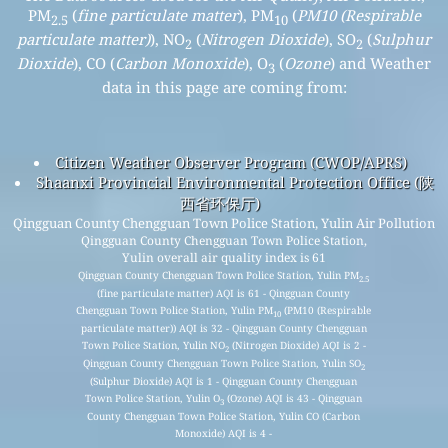
PM
(
fine particulate matter
), PM
(
PM10 (Respirable
2.5
10
particulate matter)
), NO
(
Nitrogen Dioxide
), SO
(
Sulphur
2
2
Dioxide
), CO (
Carbon Monoxide
), O
(
Ozone
) and Weather
3
data in this page are coming from:
Citizen Weather Observer Program (CWOP/APRS)
Shaanxi Provincial Environmental Protection Office (陕
西省环保厅)
Qingguan County Chengguan Town Police Station, Yulin Air Pollution
Qingguan County Chengguan Town Police Station,
Yulin overall air quality index is 61
Qingguan County Chengguan Town Police Station, Yulin PM
2.5
(fine particulate matter) AQI is 61 - Qingguan County
Chengguan Town Police Station, Yulin PM
(PM10 (Respirable
10
particulate matter)) AQI is 32 - Qingguan County Chengguan
Town Police Station, Yulin NO
(Nitrogen Dioxide) AQI is 2 -
2
Qingguan County Chengguan Town Police Station, Yulin SO
2
(Sulphur Dioxide) AQI is 1 - Qingguan County Chengguan
Town Police Station, Yulin O
(Ozone) AQI is 43 - Qingguan
3
County Chengguan Town Police Station, Yulin CO (Carbon
Monoxide) AQI is 4 -