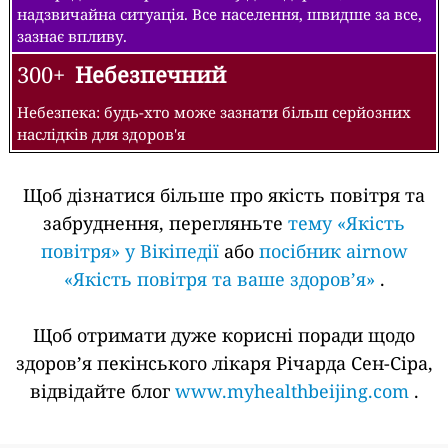
надзвичайна ситуація. Все населення, швидше за все,
зазнає впливу.
300+
Небезпечний
Небезпека: будь-хто може зазнати більш серйозних
наслідків для здоров'я
Щоб дізнатися більше про якість повітря та
забруднення, перегляньте
тему «Якість
повітря» у Вікіпедії
або
посібник airnow
«Якість повітря та ваше здоров’я»
.
Щоб отримати дуже корисні поради щодо
здоров’я пекінського лікаря Річарда Сен-Сіра,
відвідайте блог
www.myhealthbeijing.com
.