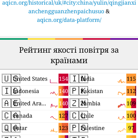
aqicn.org/historical/uk/#city:china/yulin/qingjianxi
anchengguanzhenpaichusuo
&
aqicn.org/data-platform/
Рейтинг якості повітря за
країнами
🇺🇸
🇮🇳
154
115
United States
India
🇮🇩
🇵🇰
140
112
Indonesia
Pakistan
🇦🇪
🇿🇲
140
109
United Arab Emirates
Zambia
🇨🇦
🇨🇱
127
100
Canada
Chile
🇶🇦
🇵🇸
123
97
Qatar
Palestine