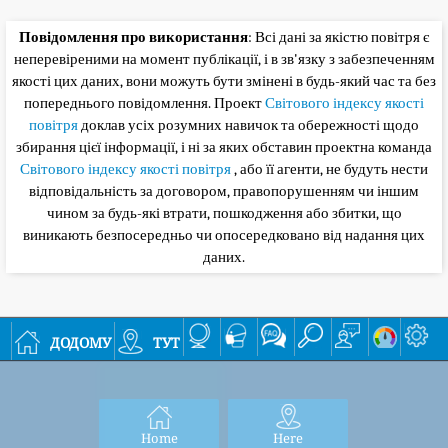
Повідомлення про використання
: Всі дані за якістю повітря є
неперевіреними на момент публікації, і в зв'язку з забезпеченням
якості цих даних, вони можуть бути змінені в будь-який час та без
попереднього повідомлення. Проект
Світового індексу якості
повітря
доклав усіх розумних навичок та обережності щодо
збирання цієї інформації, і ні за яких обставин проектна команда
Світового індексу якості повітря
, або її агенти, не будуть нести
відповідальність за договором, правопорушенням чи іншим
чином за будь-які втрати, пошкодження або збитки, що
виникають безпосередньо чи опосередковано від надання цих
даних.
додому
тут
Home
Here