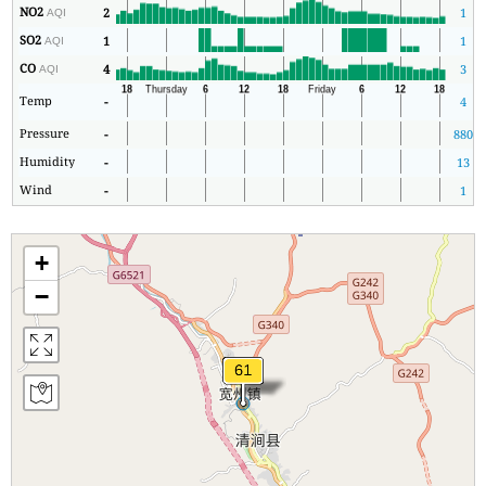
NO2
2
1
AQI
SO2
1
1
AQI
CO
4
3
AQI
Temp
-
4
Pressure
-
880
Humidity
-
13
Wind
-
1
+
−