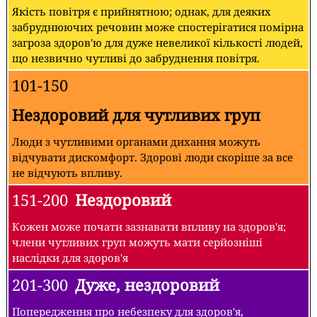
Якість повітря є прийнятною; однак, для деяких
забруднюючих речовин може спостерігатися помірна
загроза здоров'ю для дуже невеликої кількості людей,
що незвично чутливі до забруднення повітря.
101-150
Нездоровий для чутливих груп
Люди з чутливими органами дихання можуть
відчувати дискомфорт. Здорові люди скоріше за все
не відчують впливу.
151-200
Нездоровий
Кожен може почати зазнавати впливу на здоров'я;
члени чутливих груп можуть мати серйозніші
наслідки для здоров'я
201-300
Дуже, нездоровий
Попередження про небезпеку для здоров'я,