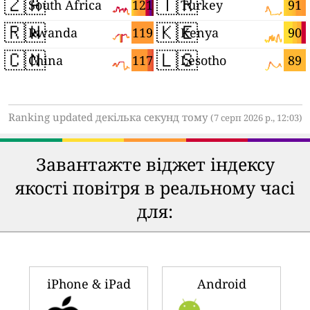
🇿🇦
🇹🇷
121
91
South Africa
Turkey
🇷🇼
🇰🇪
119
90
Rwanda
Kenya
🇨🇳
🇱🇸
117
89
China
Lesotho
Ranking updated декілька секунд тому
(7 серп 2026 р., 12:03)
Завантажте віджет індексу
якості повітря в реальному часі
для:
iPhone & iPad
Android