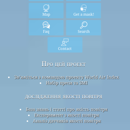
Map
Get a mask!
Faq
Search
Contact
Про цей проект
Зв’яжіться з командою проекту World Air Index
Набір преси та ЗМІ
дослідження якості повітря
База знань і статті про якість повітря
Експеримент з якості повітря
Аналіз датчиків якості повітря