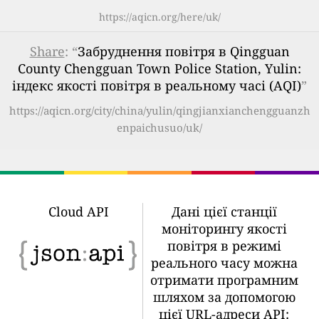
https://aqicn.org/here/uk/
Share
: “
Забруднення повітря в Qingguan
County Chengguan Town Police Station, Yulin:
індекс якості повітря в реальному часі (AQI)
”
https://aqicn.org/city/china/yulin/qingjianxianchengguanzh
enpaichusuo/uk/
Cloud API
Дані цієї станції
моніторингу якості
повітря в режимі
реального часу можна
отримати програмним
шляхом за допомогою
цієї URL-адреси API: