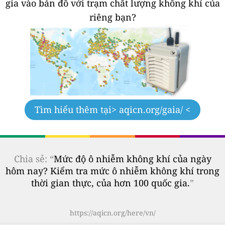
gia vào bản đồ với trạm chất lượng không khí của
riêng bạn?
Tìm hiểu thêm tại
> aqicn.org/gaia/ <
Chia sẻ: “
Mức độ ô nhiễm không khí của ngày
hôm nay? Kiểm tra mức ô nhiễm không khí trong
thời gian thực, của hơn 100 quốc gia.
”
https://aqicn.org/here/vn/