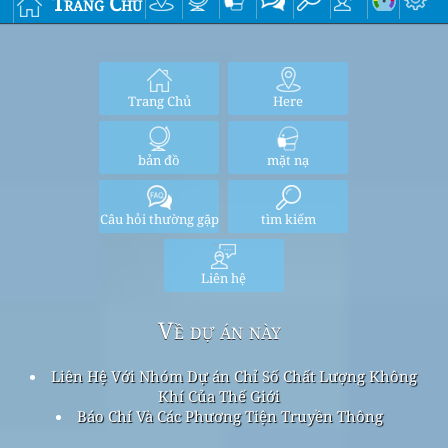
Trang Chủ
Trang Chủ
Here
bản đồ
mặt nạ
Câu hỏi thường gặp
tìm kiếm
Liên hệ
Về dự án này
Liên Hệ Với Nhóm Dự án Chỉ Số Chất Lượng Không
Khí Của Thế Giới
Báo Chí Và Các Phương Tiện Truyền Thông