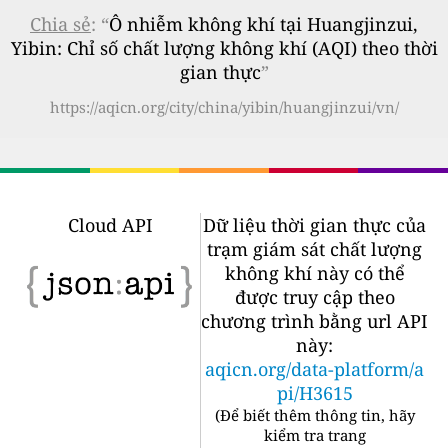
Chia sẻ
: “
Ô nhiễm không khí tại Huangjinzui,
Yibin: Chỉ số chất lượng không khí (AQI) theo thời
gian thực
”
https://aqicn.org/city/china/yibin/huangjinzui/vn/
Cloud API
Dữ liệu thời gian thực của
trạm giám sát chất lượng
không khí này có thể
được truy cập theo
chương trình bằng url API
này:
aqicn.org/data-platform/a
pi/H3615
(
Để biết thêm thông tin, hãy
kiểm tra trang