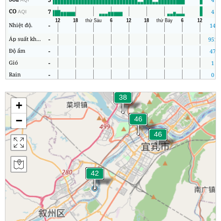
CO
7
4
AQI
Nhiệt độ.
-
14
Áp suất không khí
-
951
Độ ẩm
-
47
Gió
-
1
Rain
-
0
+
−