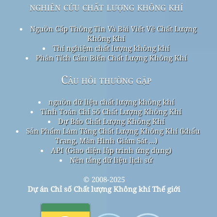
nghiên cứu chất lượng không khí
Nguồn Cấp Thông Tin Và Bài Viết Về Chất Lượng
Không Khí
Thí nghiệm chất lượng không khí
Phân Tích Cảm Biến Chất Lượng Không Khí
Câu hỏi thường gặp
nguồn dữ liệu chất lượng không khí
Tính Toán Chỉ Số Chất Lượng Không Khí
Dự Báo Chất Lượng Không Khí
Sản Phẩm Làm Tăng Chất Lượng Không Khí (khẩu
Trang, Màn Hình Giám Sát ...)
API (Giao diện lập trình ứng dụng)
Nền tảng dữ liệu lịch sử
© 2008-2025
Dự án Chỉ số Chất lượng Không khí Thế giới