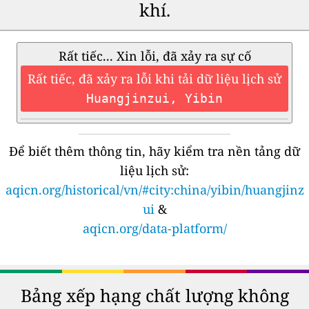
khí.
Rất tiếc... Xin lỗi, đã xảy ra sự cố
Rất tiếc, đã xảy ra lỗi khi tải dữ liệu lịch sử
Huangjinzui, Yibin
Để biết thêm thông tin, hãy kiểm tra nền tảng dữ
liệu lịch sử:
aqicn.org/historical/vn/#city:china/yibin/huangjinz
ui
&
aqicn.org/data-platform/
Bảng xếp hạng chất lượng không