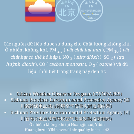
Các nguồn dữ liệu được sử dụng cho Chất lượng không khí,
Ô nhiễm không khí, PM
(
vật chất hạt mịn
), PM
(
vật
2.5
10
chất hạt có thể hô hấp
), NO
(
nitơ điôxít
), SO
(
lưu
2
2
huỳnh đioxit
), CO (
cacbon monoxit
), O
(
ozone
) và dữ
3
liệu Thời tiết trong trang này đến từ:
Citizen Weather Observer Program (CWOP/APRS)
Sichuan Province Environmental Protection Agency (四
川省环保重点城市环境空气质量实时监测结果)
Sichuan Province Environmental Protection Agency (四
川省环保重点城市环境空气质量实时监测结果)
Ô nhiễm không khí tại Huangjinzui, Yibin
Huangjinzui, Yibin overall air quality index is 42