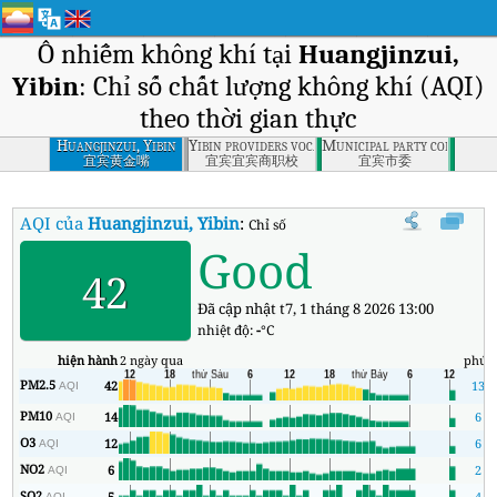
Ô nhiễm không khí tại
Huangjinzui,
Yibin
: Chỉ số chất lượng không khí (AQI)
theo thời gian thực
Huangjinzui, Yibin
Yibin providers vocational school, Yibin
Municipal party committee
宜宾黄金嘴
宜宾宜宾商职校
宜宾市委
AQI của
Huangjinzui, Yibin
:
Chỉ số chất lượng không khí (AQI) thời
Good
42
Đã cập nhật t7, 1 tháng 8 2026 13:00
nhiệt độ:
-
°C
hiện hành
2 ngày qua
phút
PM2.5
42
13
AQI
PM10
14
6
AQI
O3
12
6
AQI
NO2
6
2
AQI
SO2
5
4
AQI