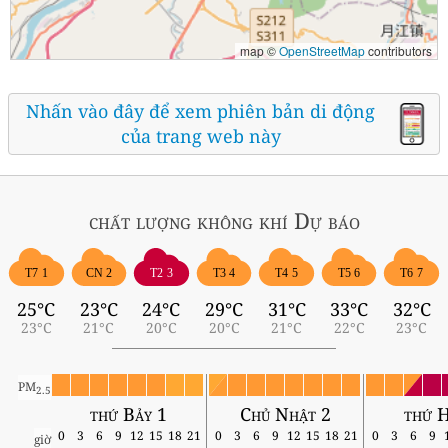
map ©
OpenStreetMap
contributors
Nhấn vào đây để xem phiên bản di động
của trang web này
chất lượng không khí
Dự báo
T7 1
CN 2
T2 3
T3 4
T4 5
T5 6
T6 7
25°C
23°C
24°C
29°C
31°C
33°C
32°C
23°C
21°C
20°C
20°C
21°C
22°C
23°C
PM
2.5
thứ Bảy 1
Chủ Nhật 2
thứ H
0
3
6
9
12
15
18
21
0
3
6
9
12
15
18
21
0
3
6
9
giờ